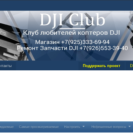
нтакты
Поддержать проект
D
уждаемые
Самые просматриваемые
Настроить
Не/решенные вопросы