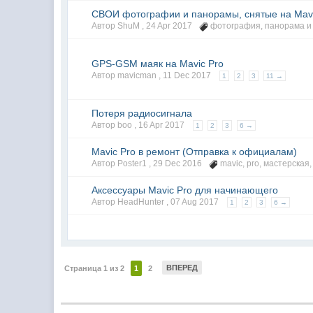
СВОИ фотографии и панорамы, снятые на Mavi
Автор ShuM ,
24 Apr 2017
фотография
,
панорама
и
GPS-GSM маяк на Mavic Pro
Автор mavicman ,
11 Dec 2017
1
2
3
11 →
Потеря радиосигнала
Автор boo ,
16 Apr 2017
1
2
3
6 →
Mavic Pro в ремонт (Отправка к официалам)
Автор Poster1 ,
29 Dec 2016
mavic
,
pro
,
мастерская
Аксессуары Mavic Pro для начинающего
Автор HeadHunter ,
07 Aug 2017
1
2
3
6 →
ВПЕРЕД
Страница 1 из 2
1
2