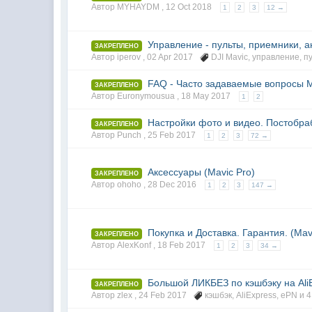
Автор MYHAYDM ,
12 Oct 2018
1
2
3
12 →
Управление - пульты, приемники, а
ЗАКРЕПЛЕНО
Автор iperov ,
02 Apr 2017
DJI Mavic
,
управление
,
п
FAQ - Часто задаваемые вопросы M
ЗАКРЕПЛЕНО
Автор Euronymousua ,
18 May 2017
1
2
Настройки фото и видео. Постобраб
ЗАКРЕПЛЕНО
Автор Punch ,
25 Feb 2017
1
2
3
72 →
Аксессуары (Mavic Pro)
ЗАКРЕПЛЕНО
Автор ohoho ,
28 Dec 2016
1
2
3
147 →
Покупка и Доставка. Гарантия. (Mav
ЗАКРЕПЛЕНО
Автор AlexKonf ,
18 Feb 2017
1
2
3
34 →
Большой ЛИКБЕЗ по кэшбэку на Ali
ЗАКРЕПЛЕНО
Автор zlex ,
24 Feb 2017
кэшбэк
,
AliExpress
,
ePN
и 4