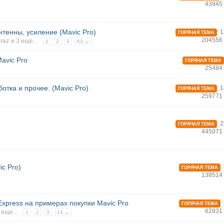
43945
нтенны, усиление (Mavic Pro)
1
ГОРЯЧАЯ ТЕМА
204556
ульт
и 3 еще...
1
2
3
63 →
avic Pro
ГОРЯЧАЯ ТЕМА
25484
отка и прочее. (Mavic Pro)
1
ГОРЯЧАЯ ТЕМА
259771
2
ГОРЯЧАЯ ТЕМА
445071
iс Pro)
ГОРЯЧАЯ ТЕМА
138514
Express на примерах покупки Mavic Pro
ГОРЯЧАЯ ТЕМА
62831
 еще...
1
2
3
14 →