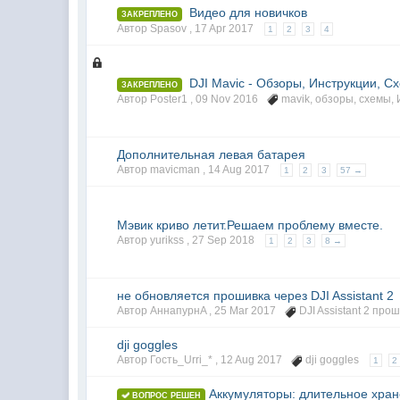
Видео для новичков
ЗАКРЕПЛЕНО
Автор Spasov ,
17 Apr 2017
1
2
3
4
DJI Mavic - Обзоры, Инструкции, С
ЗАКРЕПЛЕНО
Автор Poster1 ,
09 Nov 2016
mavik
,
обзоры
,
схемы
,
Дополнительная левая батарея
Автор mavicman ,
14 Aug 2017
1
2
3
57 →
Мэвик криво летит.Решаем проблему вместе.
Автор yurikss ,
27 Sep 2018
1
2
3
8 →
не обновляется прошивка через DJI Assistant 2
Автор АннапурнA ,
25 Mar 2017
DJI Assistant 2 про
dji goggles
Автор Гость_Urri_* ,
12 Aug 2017
dji goggles
1
2
Аккумуляторы: длительное хра
ВОПРОС РЕШЕН