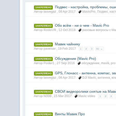
Подвес - настройка, проблемы, оши
ЗАКРЕПЛЕНО
Автор lasvegaz ,
08 Apr 2017
MavicPro
,
Подвес
,
нас
Обо всём - ни о чем - Mavic Pro
ЗАКРЕПЛЕНО
Автор RostoVR ,
12 Oct 2018
разовые вопросы с Ma
Мавик чайнику
ЗАКРЕПЛЕНО
Автор pavelser ,
19 Feb 2017
1
2
3
81 →
Обсуждение (Maviс Pro)
ЗАКРЕПЛЕНО
Автор Poster1 ,
27 Sep 2016
обсуждение
,
mavik
,
pro
GPS, Глонасс - антенна, компас, за
ЗАКРЕПЛЕНО
Автор lasvegaz ,
08 Apr 2017
DJI Mavic
,
антенна
,
ко
СВОИ видеоролики снятые на Мав
ЗАКРЕПЛЕНО
Автор N00B ,
15 Mar 2017
Mavic video
1
2
3
Винты Мавик Про
ЗАКРЕПЛЕНО