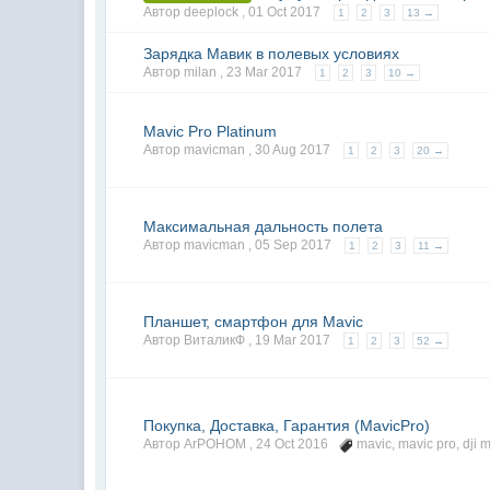
Автор deeplock ,
01 Oct 2017
1
2
3
13 →
Зарядка Мавик в полевых условиях
Автор milan ,
23 Mar 2017
1
2
3
10 →
Mavic Pro Platinum
Автор mavicman ,
30 Aug 2017
1
2
3
20 →
Максимальная дальность полета
Автор mavicman ,
05 Sep 2017
1
2
3
11 →
Планшет, смартфон для Mavic
Автор ВиталикФ ,
19 Mar 2017
1
2
3
52 →
Покупка, Доставка, Гарантия (MavicPro)
Автор ArPOHOM ,
24 Oct 2016
mavic
,
mavic pro
,
dji 