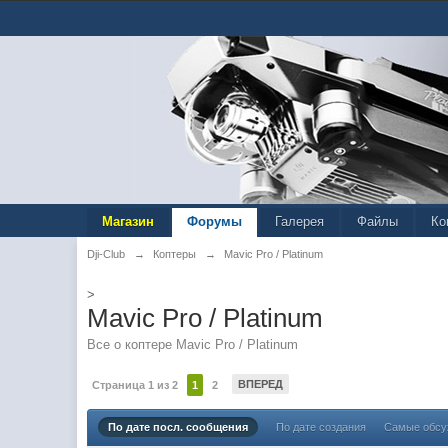
Магазин
Форумы
Галерея
Файлы
Ко
Dji-Club
→
Коптеры
→
Mavic Pro / Platinum
>
Mavic Pro / Platinum
Все о коптере Mavic Pro / Platinum
ВПЕРЕД
Страница 1 из 2
1
2
По дате посл. сообщения
По дате создания
Самые обс