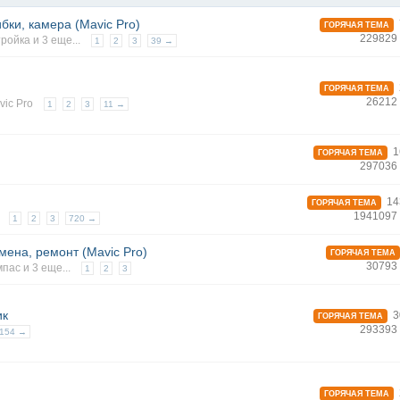
бки, камера (Mavic Pro)
ГОРЯЧАЯ ТЕМА
229829
тройка
и 3 еще...
1
2
3
39 →
ГОРЯЧАЯ ТЕМА
26212
vic Pro
1
2
3
11 →
1
ГОРЯЧАЯ ТЕМА
297036
14
ГОРЯЧАЯ ТЕМА
1941097
1
2
3
720 →
мена, ремонт (Mavic Pro)
ГОРЯЧАЯ ТЕМА
30793
мпас
и 3 еще...
1
2
3
ик
3
ГОРЯЧАЯ ТЕМА
293393
154 →
ГОРЯЧАЯ ТЕМА