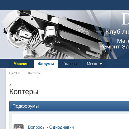
Магазин
Форумы
Галерея
Меню
Dji-Club
→
Коптеры
>
Коптеры
Подфорумы
Вопросы - Однодневки