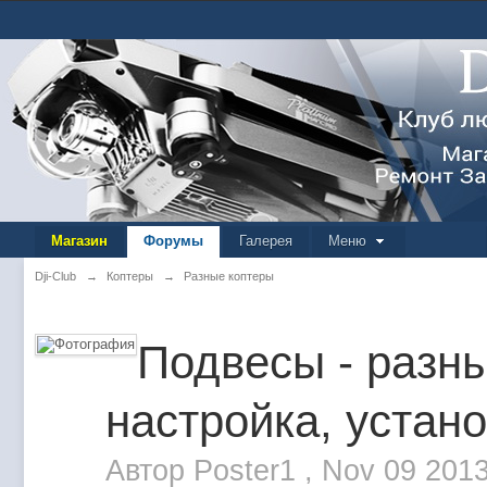
Магазин
Форумы
Галерея
Меню
Dji-Club
→
Коптеры
→
Разные коптеры
Подвесы - разн
настройка, устан
Автор
Poster1
,
Nov 09 201