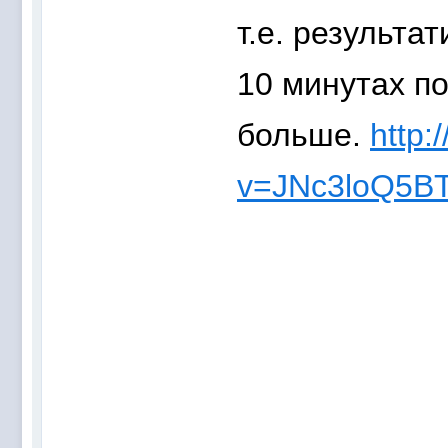
т.е. результа
10 минутах по
больше.
http:
v=JNc3loQ5B