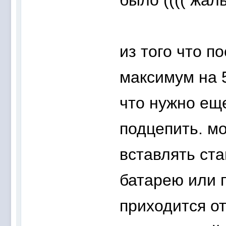
было (((( жаль
из того что п
максимум на 5
что нужно ещ
подцепить. м
вставлять ст
батарею или 
приходится от