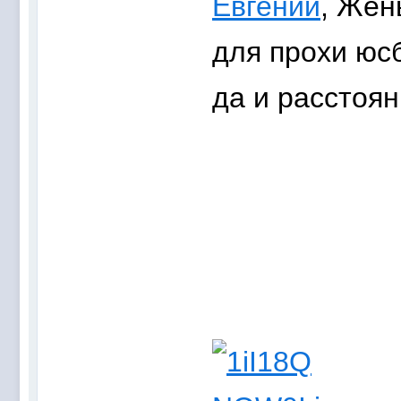
Евгений
, Жен
для прохи юсб
да и расстоян