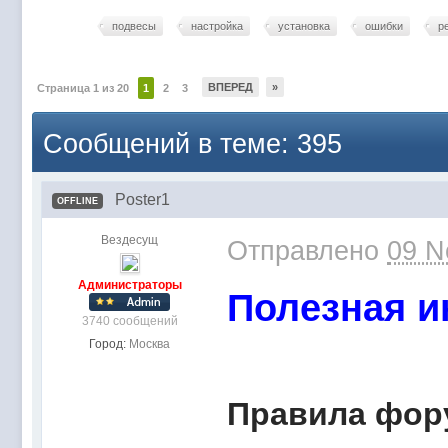
подвесы
настройка
установка
ошибки
р
ВПЕРЕД
»
Страница 1 из 20
1
2
3
Сообщений в теме: 395
Poster1
OFFLINE
Вездесущ
Отправлено
09 N
Администраторы
Полезная 
3740 сообщений
Город:
Москва
Правила фор