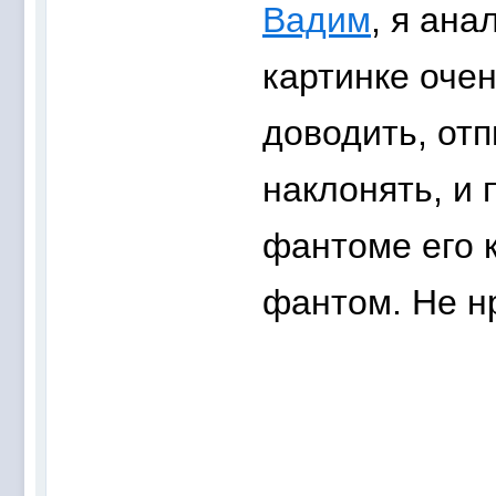
Вадим
, я ана
картинке оче
доводить, от
наклонять, и 
фантоме его к
фантом. Не нр