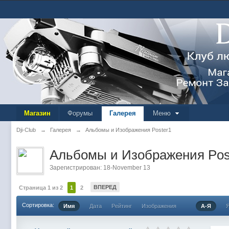
Магазин
Форумы
Галерея
Меню
Dji-Club
→
Галерея
→
Альбомы и Изображения Poster1
Альбомы и Изображения Pos
Зарегистрирован: 18-November 13
ВПЕРЕД
Страница 1 из 2
1
2
Сортировка:
Имя
Дата
Рейтинг
Изображения
А-Я