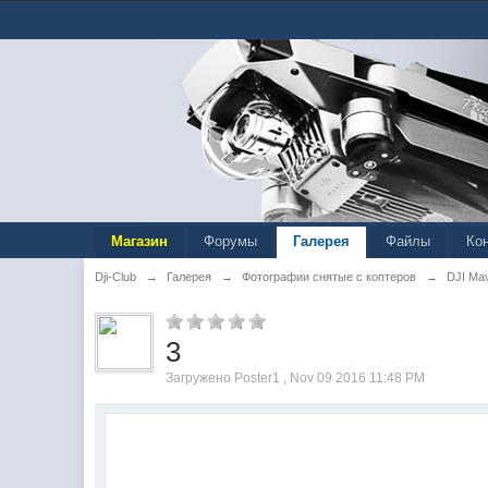
Магазин
Форумы
Галерея
Файлы
Ко
Dji-Club
→
Галерея
→
Фотографии снятые с коптеров
→
DJI Ma
3
Загружено Poster1 , Nov 09 2016 11:48 PM