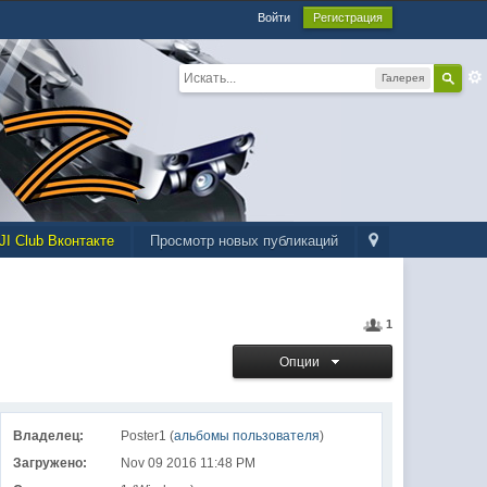
Войти
Регистрация
Галерея
JI Club Вконтакте
Просмотр новых публикаций
1
Опции
Владелец:
Poster1 (
альбомы пользователя
)
Загружено:
Nov 09 2016 11:48 PM