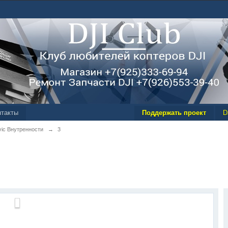
нтакты
Поддержать проект
D
vic Внутренности
→
3