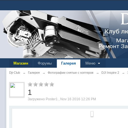
Магазин
Форумы
Галерея
Меню
Dji-Club
→
Галерея
→
Фотографии снятые с коптеров
→
DJI Inspire 2
→
1
Загружено Poster1 , Nov 16 2016 12:26 PM