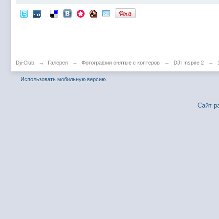
Dji-Club
→
Галерея
→
Фотографии снятые с коптеров
→
DJI Inspire 2
→
Использовать мобильную версию
Сайт р