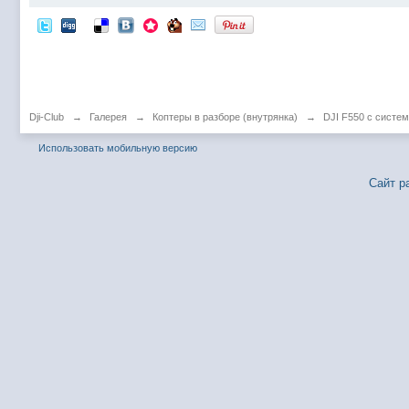
Dji-Club
→
Галерея
→
Коптеры в разборе (внутрянка)
→
DJI F550 с систе
Использовать мобильную версию
Сайт р