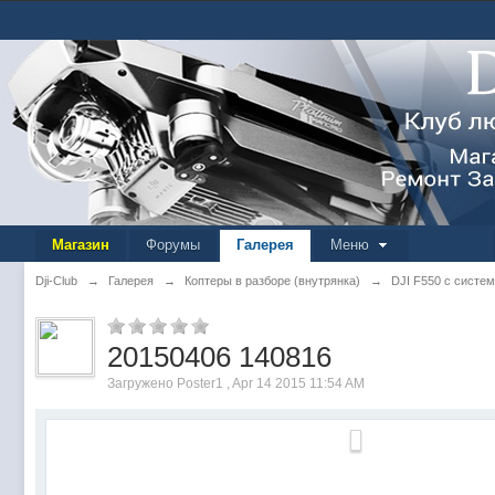
Магазин
Форумы
Галерея
Меню
Dji-Club
→
Галерея
→
Коптеры в разборе (внутрянка)
→
DJI F550 с систе
20150406 140816
Загружено Poster1 , Apr 14 2015 11:54 AM