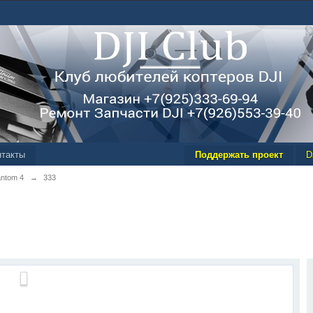
нтакты
Поддержать проект
D
antom 4
→
333