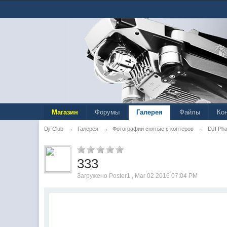
Магазин
Форумы
Галерея
Файлы
Ко
Dji-Club
→
Галерея
→
Фотографии снятые с коптеров
→
DJI Ph
333
Загружено Poster1 , Mar 02 2016 07:04 PM