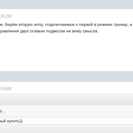
1:01 AM
м, берём вторую аппу, подключаемые к первой в режиме тренер, 
управления двух осевым подвесом не вижу смысла.
1:03 AM
....
вый купить))