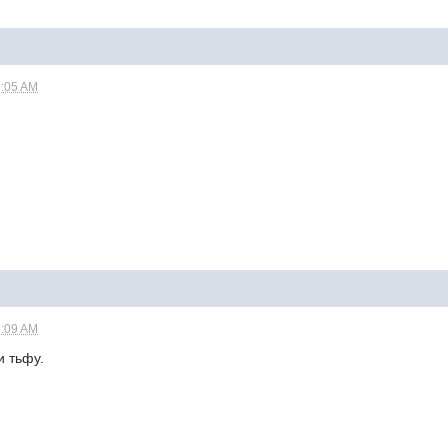
1:05 AM
1:09 AM
и тьфу.