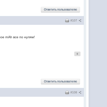
Ответить пользователю
#107
мое mAh все по нулям!
0
Ответить пользователю
#108