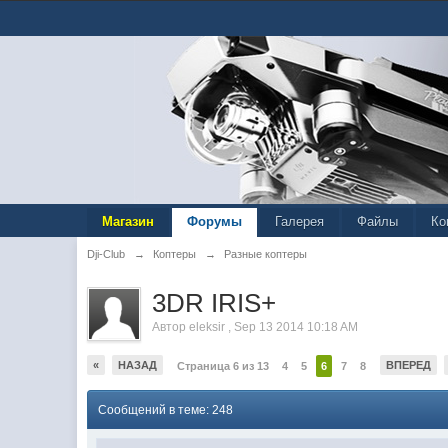
Магазин
Форумы
Галерея
Файлы
Ко
Dji-Club
→
Коптеры
→
Разные коптеры
3DR IRIS+
Автор
eleksir
,
Sep 13 2014 10:18 AM
«
НАЗАД
ВПЕРЕД
Страница 6 из 13
4
5
6
7
8
Сообщений в теме: 248