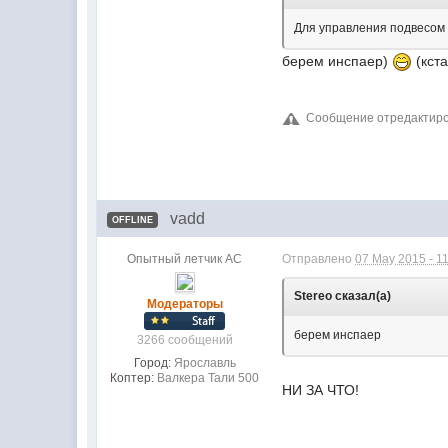
Для управления подвесом
берем инспаер)
(кст
Сообщение отредактиров
vadd
OFFLINE
Опытный летчик АС
Отправлено
07 May 2015 - 1
Stereo сказал(а)
Модераторы
берем инспаер
3266 сообщений
Город:
Ярославль
Коптер:
Валкера Тали 500
НИ ЗА ЧТО!