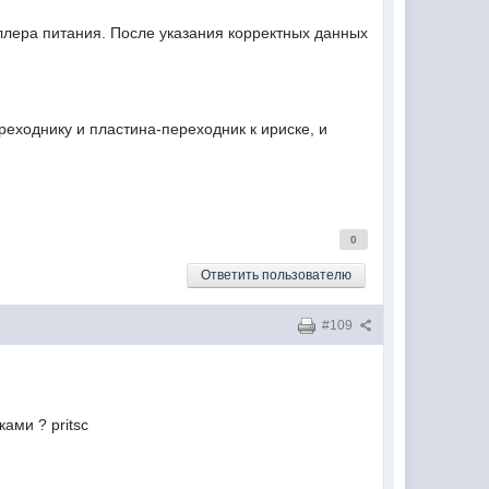
ллера питания. После указания корректных данных
реходнику и пластина-переходник к ириске, и
0
Ответить пользователю
#109
ками ? pritsc