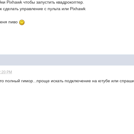
йки Pixhawk чтобы запустить квадрокоптер.
к сделать управление с пульта или Pixhawk
 меня пиво
2:20 PM
то полный гимор...проще искать подключение на ютубе или спраш