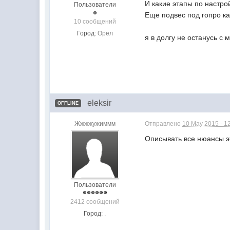
И какие этапы по настро
Пользователи
Еще подвес под гопро ка
10 сообщений
Город:
Орел
я в долгу не останусь с
eleksir
OFFLINE
Жжжжужиммм
Отправлено
10 May 2015 - 1
Описывать все нюансы э
Пользователи
2412 сообщений
Город:
.