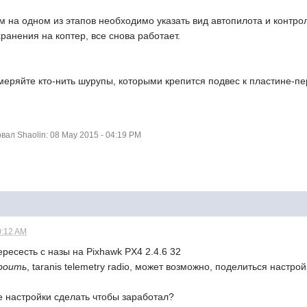
м на одном из этапов необходимо указать вид автопилота и контро
охранения на коптер, все снова работает.
меряйте кто-нить шурупы, которыми крепится подвес к пластине-пе
ал Shaolin: 08 May 2015 - 04:19 PM
0:12 AM
ресесть с назы на Pixhawk PX4 2.4.6 32
роить
, taranis telemetry radio, может возможно, поделиться настрой
е настройки сделать чтобы заработал?