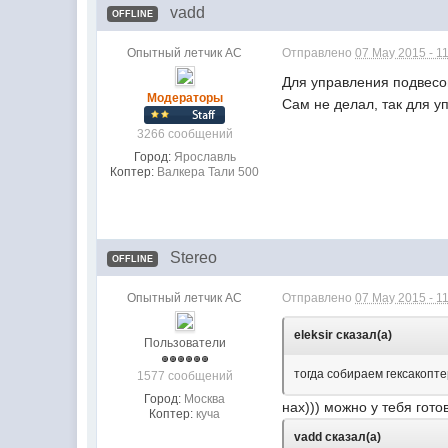
vadd
OFFLINE
Опытный летчик АС
Отправлено
07 May 2015 - 1
Для управления подвесо
Модераторы
Сам не делал, так для 
3266 сообщений
Город:
Ярославль
Коптер:
Валкера Тали 500
Stereo
OFFLINE
Опытный летчик АС
Отправлено
07 May 2015 - 1
eleksir сказал(а)
Пользователи
тогда собираем гексакоптер
1577 сообщений
Город:
Москва
нах))) можно у тебя гото
Коптер:
куча
vadd сказал(а)