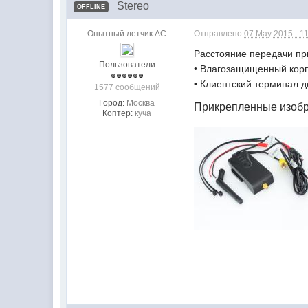
Stereo
OFFLINE
Опытный летчик АС
Отправлено
07 May 2015 - 1
Расстояние передачи пр
Пользователи
• Влагозащищенный кор
• Клиентский терминал д
1577 сообщений
Город:
Москва
Прикрепленные изоб
Коптер:
куча