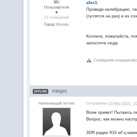
alex1
,
Пользователи
Проведи калибрацию, та
(гуглятся на раз) и их с
23 сообщений
Город:
Москва
Коллеги, пожалуйста, по
запостите сюда
Сообщение отредактиров
integro
OFFLINE
Начинающий летчик
Отправлено
10 May 2015 - 1
Всем привет! Пытаюсь пе
Вопрос, как можно
наст
3DR радио 915 мГц каки