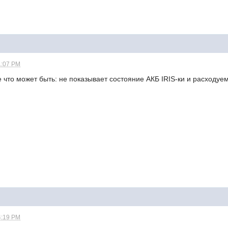
1:07 PM
 что может быть: не показывает состояние АКБ IRIS-ки и расходуе
4:19 PM