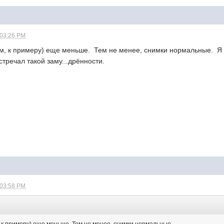
 03:26 PM
м, к примеру) еще меньше. Тем не менее, снимки нормальные. Я
тречал такой заму...дрённости.
 03:58 PM