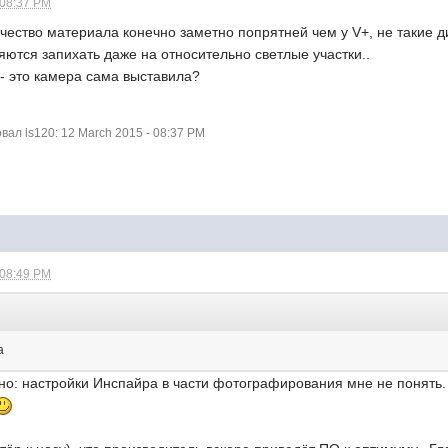
 08:37 PM
ачество материала конечно заметно попрятней чем у V+, не такие ди
ряются запихать даже на относительно светлые участки..
- это камера сама выставила?
ал ls120: 12 March 2015 - 08:37 PM
 08:49 PM
а
тно: настройки Инспайра в части фотографирования мне не понять