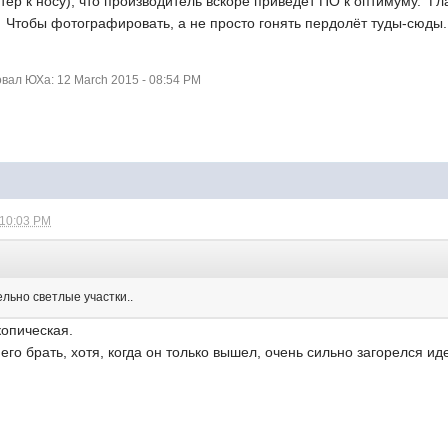
итёр к носу), что производитель вскоре приведёт ПО к оптимуму. Гл
 Чтобы фотографировать, а не просто гонять пердолёт туды-сюды.
ал ЮХа: 12 March 2015 - 08:54 PM
 10:03 PM
льно светлые участки..
копическая.
его брать, хотя, когда он только вышел, очень сильно загорелся ид