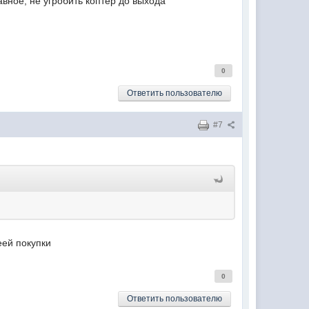
авное, не угробить коптер до выхода
0
Ответить пользователю
#7
еей покупки
0
Ответить пользователю