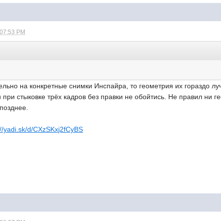
 07:53 PM
льно на конкретные снимки Инспайра, то геометрия их гораздо луч
 при стыковке трёх кадров без правки не обойтись. Не правил ни г
 позднее.
://yadi.sk/d/CXzSKxj2fCyBS