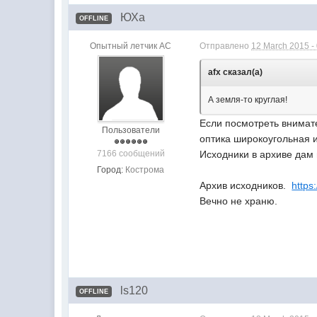
ЮХа
OFFLINE
Опытный летчик АС
Отправлено
12 March 2015 -
afx сказал(а)
А земля-то круглая!
Если посмотреть внимате
Пользователи
оптика широкоугольная и
7166 сообщений
Исходники в архиве дам
Город:
Кострома
Архив исходников.
https
Вечно не храню.
ls120
OFFLINE