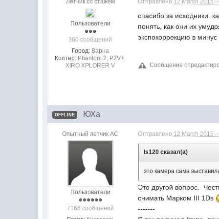
Летчик со стажем
Отправлено
12 March 2015 -
спасибо за исходники. к
Пользователи
понять, как они их умуд
экспокоррекцию в минус 
360 сообщений
Город:
Варна
Коптер:
Phantom 2, P2V+,
Сообщение отредактиров
XIRO XPLORER V
ЮХа
OFFLINE
Опытный летчик АС
Отправлено
12 March 2015 -
ls120 сказал(а)
это камера сама выставил
Это другой вопрос. Чес
Пользователи
снимать Марком III 1Ds
7166 сообщений
-------