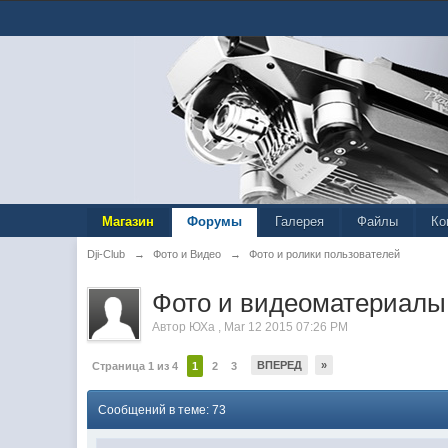
Магазин
Форумы
Галерея
Файлы
Ко
Dji-Club
→
Фото и Видео
→
Фото и ролики пользователей
Фото и видеоматериалы с
Автор
ЮХа
,
Mar 12 2015 07:26 PM
ВПЕРЕД
»
Страница 1 из 4
1
2
3
Сообщений в теме: 73