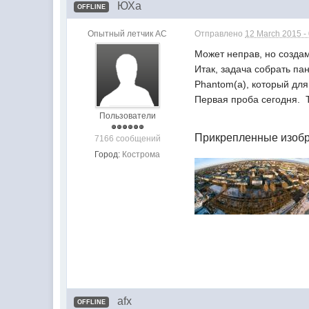
ЮХа
OFFLINE
Опытный летчик АС
Отправлено
12 March 2015 -
Может неправ, но создам
Итак, задача собрать па
Phantom(а), который дл
Первая проба сегодня. Т
Пользователи
Прикрепленные изоб
7166 сообщений
Город:
Кострома
afx
OFFLINE