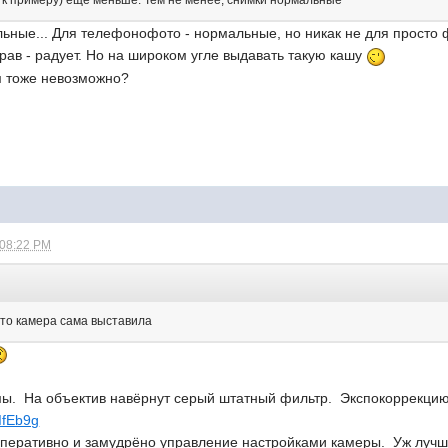
 к примеру) еще меньше. Тем не менее, снимки нормальные
альные... Для телефонофото - нормальные, но никак не для просто 
 рав - радует. Но на широком угле выдавать такую кашу
м тоже невозможно?
 08:22 PM
это камера сама выставила
ы. На объектив навёрнут серый штатный фильтр. Экспокоррекци
IfEb9g
оперативно и замудрёно управление настройками камеры. Уж лучше