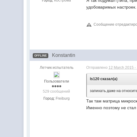
Я так подумал (типа, пр
Город:
Кострома
удобоваримых настроек.
Сообщение отредактиров
Konstantin
OFFLINE
Летчик испытатель
Отправлено
12 March 2015 -
ls120 сказал(а)
Пользователи
запихать даже на относите
529 сообщений
Город:
Freiburg
Так там матрица микрос
Именно поэтому не стал 