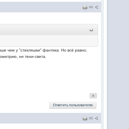
#4
ше чем у "стекляшки" фантика. Но всё равно,
еометрию, ни тени-света.
0
Ответить пользователю
#5