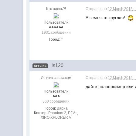
Кто здесь?!
Отправлено
12 March 2015 -
А земля-то круглая!
Пользователи
1931 сообщений
Город:
†
ls120
OFFLINE
Летчик со стажем
Отправлено
12 March 2015 -
дайте полнорозмер или 
Пользователи
360 сообщений
Город:
Варна
Коптер:
Phantom 2, P2V+,
XIRO XPLORER V