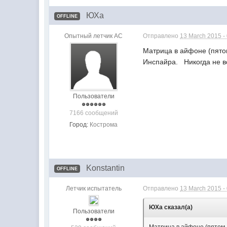
ЮХа
OFFLINE
Опытный летчик АС
Отправлено
13 March 2015 -
Матрица в айфоне (пято
Инспайра. Никогда не вс
Пользователи
7166 сообщений
Город:
Кострома
Konstantin
OFFLINE
Летчик испытатель
Отправлено
13 March 2015 -
ЮХа сказал(а)
Пользователи