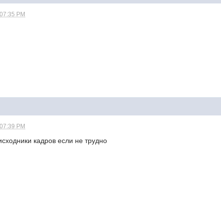
 07:35 PM
 07:39 PM
исходники кадров если не трудно