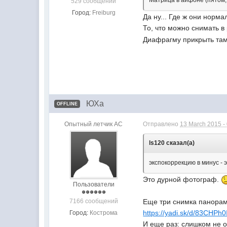
Матрица в айфоне (пятом,
529 сообщений
Город:
Freiburg
Да ну... Где ж они норм
То, что можно снимать в
Диафрагму прикрыть та
ЮХа
OFFLINE
Опытный летчик АС
Отправлено
13 March 2015 -
ls120 сказал(а)
экспокоррекцию в минус - 
Это дурной фотограф.
Пользователи
7166 сообщений
Еще три снимка панорам
https://yadi.sk/d/83CHPh0
Город:
Кострома
И еще раз: слишком не 