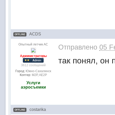
ACDS
OFFLINE
Опытный летчик АС
Отправлено
05 F
Администраторы
так понял, он 
3612 сообщений
Город:
Южно-Сахалинск
Коптер:
M2P, AE2P
Услуги
аэросъемки
costarika
OFFLINE