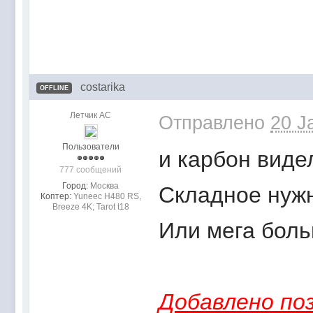
costarika
OFFLINE
Летчик АС
Отправлено
20 J
Пользователи
и карбон видел
777 сообщений
Город:
Москва
Складное нужн
Коптер:
Yuneec H480 RS,
Breeze 4K; Tarot t18
Или мега боль
Добавлено поз