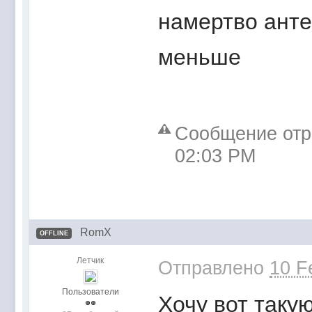
намертво анте
меньше
Сообщение отре
02:03 PM
RomX
OFFLINE
Летчик
Отправлено
10 F
Пользователи
Хочу вот такую