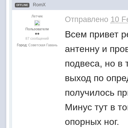
RomX
OFFLINE
Летчик
Отправлено
10 F
Пользователи
Всем привет 
87 сообщений
Город:
Советская Гавань
антенну и пров
подвеса, но в 
выход по опр
получилось пр
Минус тут в т
опорных ног.