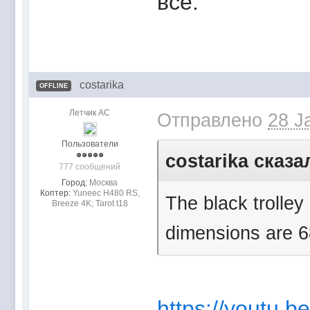
всё.
costarika
OFFLINE
Летчик АС
Отправлено
28 J
Пользователи
costarika сказа
777 сообщений
Город:
Москва
Коптер:
Yuneec H480 RS,
The black trolley
Breeze 4K; Tarot t18
dimensions are 
https://youtu.