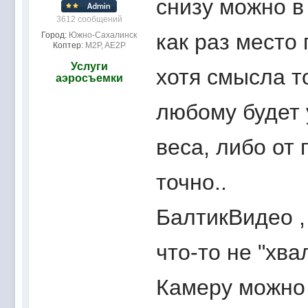
снизу можно в
3612 сообщений
как раз место 
Город:
Южно-Сахалинск
Коптер:
M2P, AE2P
Услуги
хотя смысла то
аэросъемки
любому будет 
веса, либо от
точно..
БалтикВидео ,
что-то не "хвал
Камеру можно