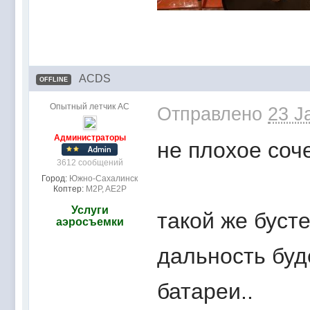
ACDS
OFFLINE
Опытный летчик АС
Отправлено
23 J
Администраторы
не плохое соч
3612 сообщений
Город:
Южно-Сахалинск
Коптер:
M2P, AE2P
Услуги
такой же буст
аэросъемки
дальность буд
батареи..