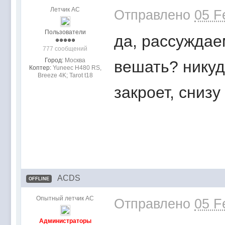
Летчик АС
Отправлено
05 F
Пользователи
да, рассуждае
777 сообщений
Город:
Москва
вешать? никуд
Коптер:
Yuneec H480 RS,
Breeze 4K; Tarot t18
закроет, снизу
ACDS
OFFLINE
Опытный летчик АС
Отправлено
05 F
Администраторы