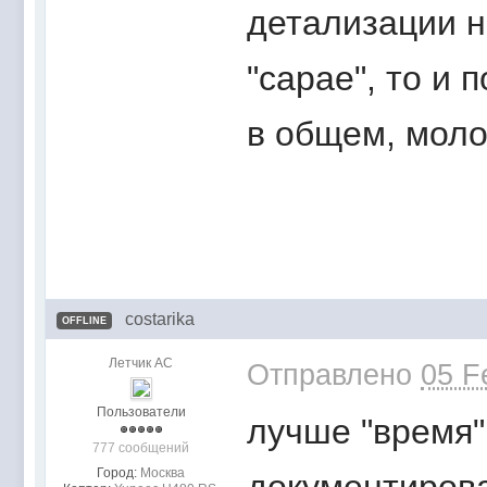
детализации н
"сарае", то и 
в общем, моло
costarika
OFFLINE
Летчик АС
Отправлено
05 F
Пользователи
лучше "время"
777 сообщений
Город:
Москва