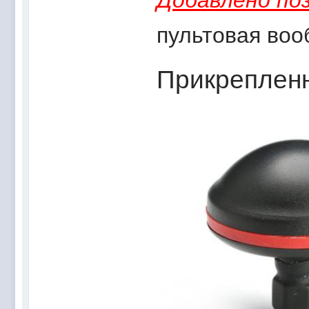
Добавлено поз
пультовая воо
Прикреплен