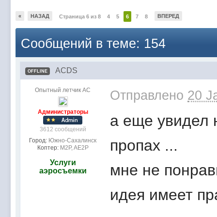
«
НАЗАД
ВПЕРЕД
Страница 6 из 8
4
5
6
7
8
Сообщений в теме: 154
ACDS
OFFLINE
Опытный летчик АС
Отправлено
20 J
Администраторы
а еще увидел 
3612 сообщений
пропах ...
Город:
Южно-Сахалинск
Коптер:
M2P, AE2P
Услуги
мне не понрав
аэросъемки
идея имеет пра