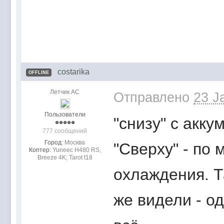
costarika
OFFLINE
Летчик АС
Отправлено
23 J
Пользователи
"снизу" с акк
777 сообщений
Город:
Москва
"Сверху" - по
Коптер:
Yuneec H480 RS,
Breeze 4K; Tarot t18
охлаждения. Т
же видели - о