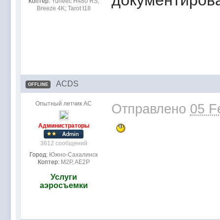
документиро
Коптер:
Yuneec H480 RS,
Breeze 4K; Tarot t18
ACDS
OFFLINE
Опытный летчик АС
Отправлено
05 F
Администраторы
3612 сообщений
Город:
Южно-Сахалинск
Коптер:
M2P, AE2P
Услуги
аэросъемки