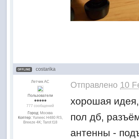
costarika
OFFLINE
Летчик АС
Отправлено
10 F
Пользователи
хорошая идея,
777 сообщений
Город:
Москва
пол дб, разъём
Коптер:
Yuneec H480 RS,
Breeze 4K; Tarot t18
антенны - под