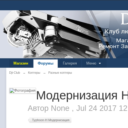
Магазин
Форумы
Галерея
Меню
Dji-Club
→
Коптеры
→
Разные коптеры
Модернизация 
Автор
None
,
Jul 24 2017 1
Typhoon-H Модернизация