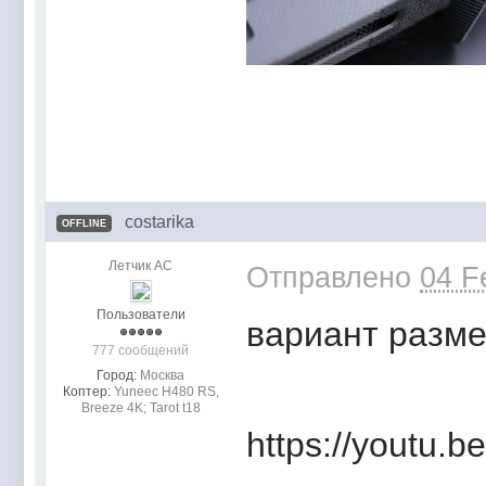
costarika
OFFLINE
Летчик АС
Отправлено
04 F
Пользователи
вариант разм
777 сообщений
Город:
Москва
Коптер:
Yuneec H480 RS,
Breeze 4K; Tarot t18
https://youtu