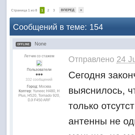
ВПЕРЕД
»
Страница 1 из 8
1
2
3
Сообщений в теме: 154
None
OFFLINE
Летчик со стажем
Отправлено
24 J
Пользователи
Сегодня закон
332 сообщений
Город:
Mocквa
выяснилось, ч
Коптер:
Yuneec H480, H
Plus, H520, Tornado 920,
DJI F450 ARF
только отсутс
антенны не од