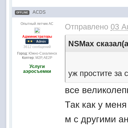
ACDS
OFFLINE
Опытный летчик АС
Отправлено
03 A
Администраторы
NSMax сказал(а
3612 сообщений
Город:
Южно-Сахалинск
Коптер:
M2P, AE2P
Услуги
аэросъемки
уж простите за 
все великолеп
Так как у меня
м с другими а