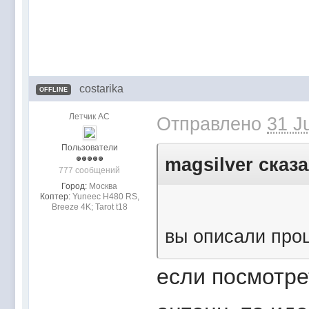
costarika
OFFLINE
Летчик АС
Отправлено
31 J
Пользователи
magsilver сказа
777 сообщений
Город:
Москва
Коптер:
Yuneec H480 RS,
Breeze 4K; Tarot t18
вы описали про
если посмотрет