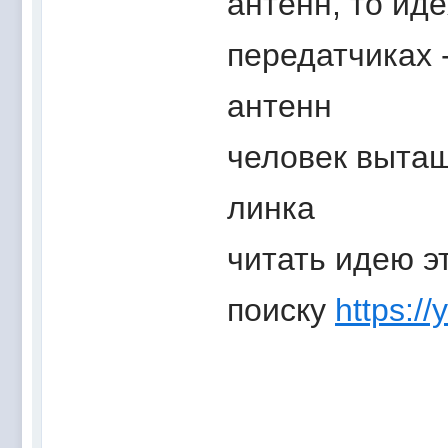
антенн, то иде
передатчиках 
антенн
человек вытащ
линка
читать идею э
поиску
https://