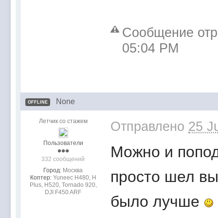
Сообщение отре
05:04 PM
None
OFFLINE
Летчик со стажем
Отправлено
25 J
Пользователи
Можно и попод
332 сообщений
Город:
Mocквa
просто шел вы
Коптер:
Yuneec H480, H
Plus, H520, Tornado 920,
DJI F450 ARF
было лучше