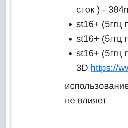
сток ) - 38
st16+ (5ггц 
st16+ (5ггц 
st16+ (5ггц 
3D
https://
использование
не влияет