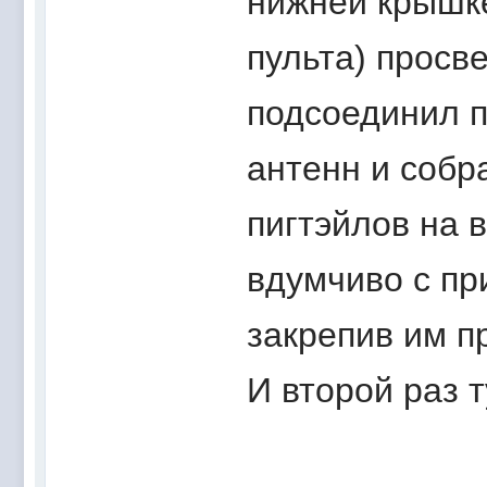
нижней крышке
пульта) просв
подсоединил 
антенн и собр
пигтэйлов на 
вдумчиво с пр
закрепив им п
И второй раз т