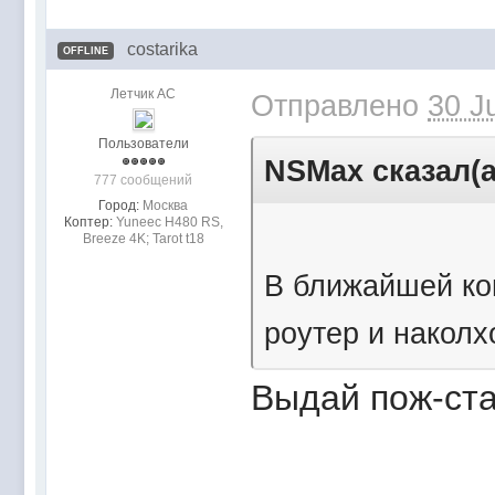
costarika
OFFLINE
Летчик АС
Отправлено
30 J
Пользователи
NSMax сказал(а
777 сообщений
Город:
Москва
Коптер:
Yuneec H480 RS,
Breeze 4K; Tarot t18
В ближайшей ко
роутер и накол
Выдай пож-ста