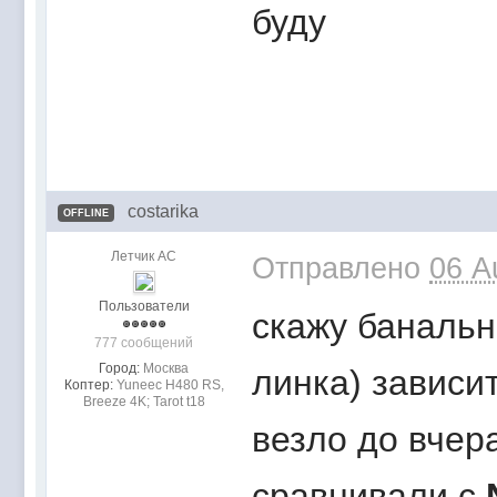
буду
costarika
OFFLINE
Летчик АС
Отправлено
06 A
Пользователи
скажу банальн
777 сообщений
Город:
Москва
линка) зависит
Коптер:
Yuneec H480 RS,
Breeze 4K; Tarot t18
везло до вчер
сравнивали с