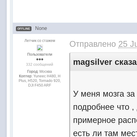
None
OFFLINE
Летчик со стажем
Отправлено
25 J
Пользователи
magsilver сказа
332 сообщений
Город:
Mocквa
Коптер:
Yuneec H480, H
Plus, H520, Tornado 920,
DJI F450 ARF
У меня мозга за
подробнее что , 
примерное расп
есть ли там мес