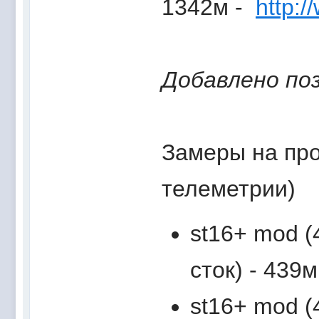
1342м -
http:
Добавлено поз
Замеры на про
телеметрии)
st16+ mod (4
сток) - 439м
st16+ mod (4