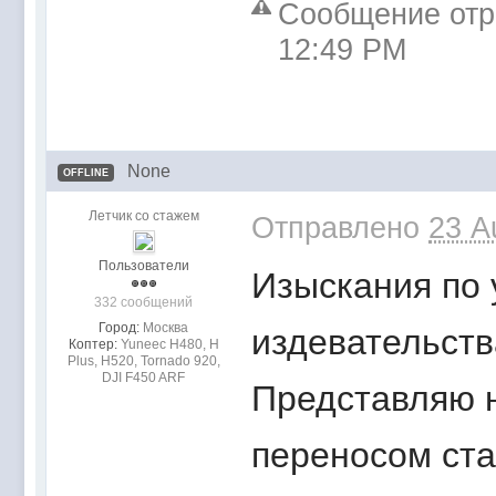
Сообщение отре
12:49 PM
None
OFFLINE
Летчик со стажем
Отправлено
23 A
Пользователи
Изыскания по
332 сообщений
Город:
Mocквa
издевательст
Коптер:
Yuneec H480, H
Plus, H520, Tornado 920,
DJI F450 ARF
Представляю н
переносом ста