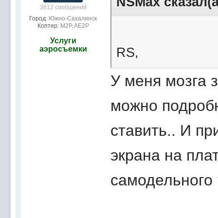
NSMax сказал(а
3612 сообщений
Город:
Южно-Сахалинск
Коптер:
M2P, AE2P
Услуги
аэросъемки
RS,
У меня мозга з
можно подробне
ставить.. И п
экрана на плат
самодельного 