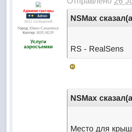
Отправлено
26 J
Администраторы
NSMax сказал(а
3612 сообщений
Город:
Южно-Сахалинск
Коптер:
M2P, AE2P
Услуги
аэросъемки
RS - RealSens
NSMax сказал(а
Место для крыш