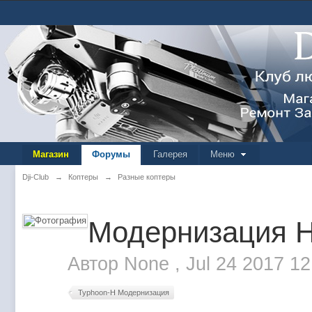
Магазин
Форумы
Галерея
Меню
Dji-Club
→
Коптеры
→
Разные коптеры
Модернизация 
Автор
None
,
Jul 24 2017 1
Typhoon-H Модернизация