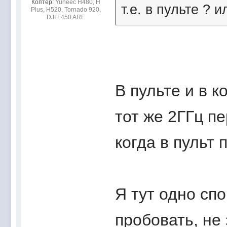
Коптер:
Yuneec H480, H
т.е. в пульте ? 
Plus, H520, Tornado 920,
DJI F450 ARF
В пульте и в к
тот же 2ГГц п
когда в пульт 
Я тут одно сп
пробовать, не