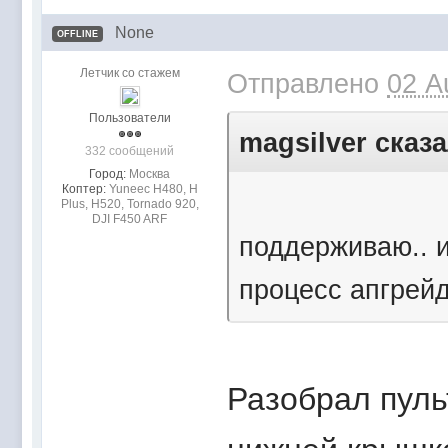
None
OFFLINE
Летчик со стажем
Отправлено
02 A
Пользователи
magsilver сказа
332 сообщений
Город:
Mocквa
Коптер:
Yuneec H480, H
Plus, H520, Tornado 920,
DJI F450 ARF
поддерживаю.. 
процесс апгрейд
Разобрал пуль