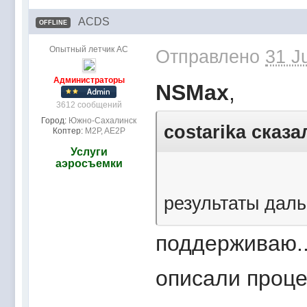
ACDS
OFFLINE
Опытный летчик АС
Отправлено
31 J
Администраторы
NSMax
,
3612 сообщений
Город:
Южно-Сахалинск
costarika сказа
Коптер:
M2P, AE2P
Услуги
аэросъемки
результаты дал
поддерживаю..
описали процес