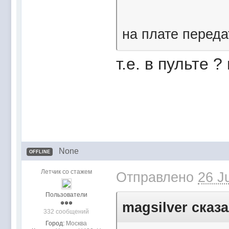
на плате переда
т.е. в пульте 
None
OFFLINE
Летчик со стажем
Отправлено
26 J
Пользователи
magsilver сказа
332 сообщений
Город:
Mocквa