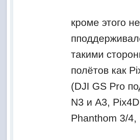
кроме этого н
пподдерживалс
такими сторо
полётов как P
(DJI GS Pro п
N3 и A3, Pix4
Phanthom 3/4, M