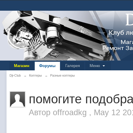
Магазин
Форумы
Галерея
Меню
Dji-Club
→
Коптеры
→
Разные коптеры
помогите подобр
Автор
offroadkg
,
May 12 20