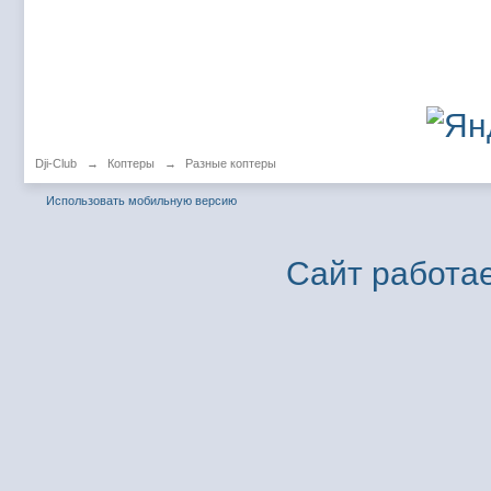
Dji-Club
→
Коптеры
→
Разные коптеры
Использовать мобильную версию
Сайт работае