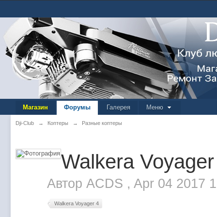
Магазин
Форумы
Галерея
Меню
Dji-Club
→
Коптеры
→
Разные коптеры
Walkera Voyager
Автор
ACDS
,
Apr 04 2017 
Walkera Voyager 4