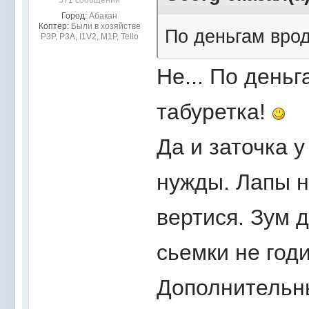
571 сообщений
Город:
Абакан
Коптер:
Были в хозяйстве
По деньгам врод
Р3Р, Р3А, I1V2, M1P, Tello
Не... По день
табуретка!
Да и заточка 
нужды. Лапы н
вертися. Зум 
сьемки не годи
Дополнительн