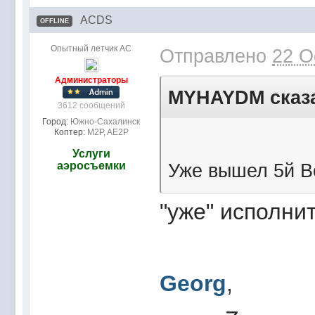
ACDS
OFFLINE
Опытный летчик АС
Отправлено
22 O
Администраторы
MYHAYDM сказа
3612 сообщений
Город:
Южно-Сахалинск
Коптер:
M2P, AE2P
Услуги
аэросъемки
Уже вышел 5й В
"уже" исполни
Georg
,