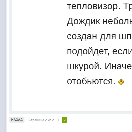
тепловизор. Т
Дождик неболь
создан для ш
подойдет, есл
шкурой. Иначе
отобьются.
НАЗАД
Страница 2 из 2
1
2