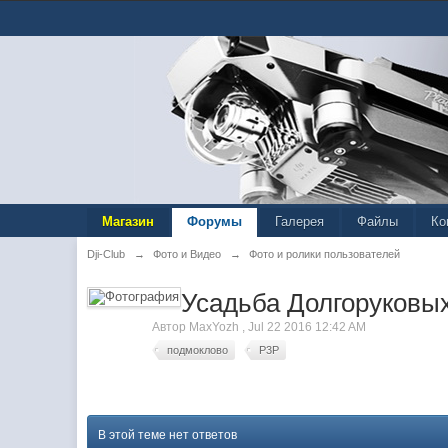
Магазин
Форумы
Галерея
Файлы
Ко
Dji-Club
→
Фото и Видео
→
Фото и ролики пользователей
Усадьба Долгоруковы
Автор
MaxYozh
,
Jul 22 2016 12:42 AM
подмоклово
P3P
В этой теме нет ответов