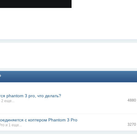
P
ся phantom 3 pro, что делать?
4880
 2 еще...
соединяется с коптером Phantom 3 Pro
3270
Pro
и 1 еще...