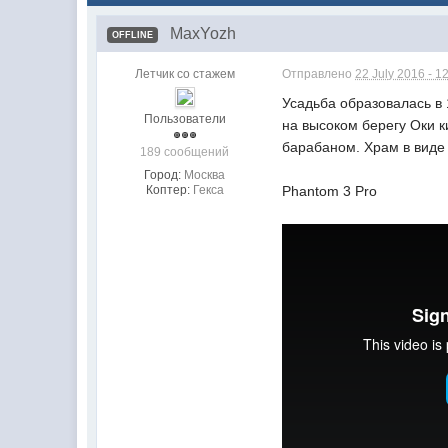
MaxYozh
OFFLINE
Летчик со стажем
Отправлено
22 July 2016 - 1
Усадьба образовалась в
Пользователи
на высоком берегу Оки 
барабаном. Храм в виде
189 сообщений
Город:
Москва
Коптер:
Гекса
Phantom 3 Pro