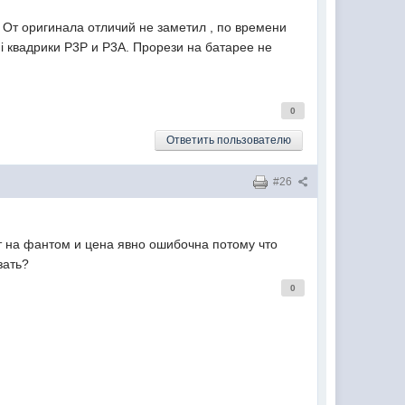
 От оригинала отличий не заметил , по времени
i квадрики P3P и P3A. Прорези на батарее не
0
Ответить пользователю
#26
от на фантом и цена явно ошибочна потому что
зать?
0