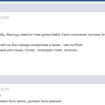
0:53 AM
абы, Банггуд, кажется тоже дочка бабЫ. Своя платежная система А
ей на Али гораздо конкретнее и выше , чем на Ебэй.
рвый раз слышу. Схожу , попродаю глаза, почитаю....
1:34 PM
!
олжно быть много, должны быть разные)