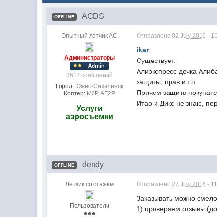
ACDS
OFFLINE
Опытный летчик АС
Отправлено
02 July 2016 - 1
ikar
,
Администраторы
Существует.
Алиэкспресс дочка Алиб
3612 сообщений
защиты, прав и т.п.
Город:
Южно-Сахалинск
Причем защита покупател
Коптер:
M2P, AE2P
Итао и Дикс не знаю, пе
Услуги
аэросъемки
dendy
OFFLINE
Летчик со стажем
Отправлено
27 July 2016 - 1
Заказывать можно смело
Пользователи
1) проверяем отзывы (д