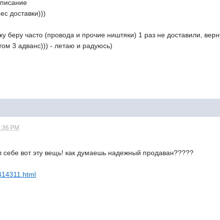
описание
ес доставки)))
ку беру часто (провода и прочие ништяки) 1 раз не доставили, верн
том 3 адванс))) - летаю и радуюсь)
8:36 PM
ал себе вот эту вещь! как думаешь надежный продаван?????
5414311.html