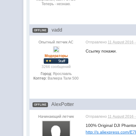
Теперь - незнаю.
vadd
OFFLINE
Опытный летчик АС
Отправлено
11 August 2016 
Ссылку покажи.
Модераторы
3266 сообщений
Город:
Ярославль
Коптер:
Валкера Тали 500
AlexPotter
OFFLINE
Начинающий летчик
Отправлено
11 August 2016 
100% Original DJI Phanto
http://s.aliexpress.com/