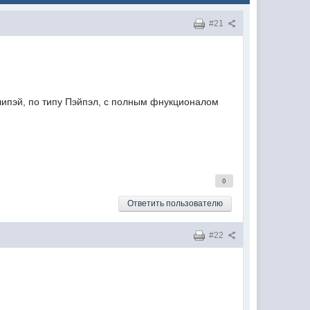
#21
липэй, по типу Пэйпэл, с полным фнукционалом
0
Ответить пользователю
#22