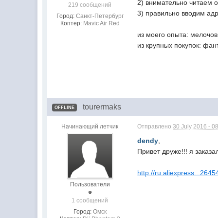
2) внимательно читаем 
219 сообщений
3) правильно вводим адр
Город:
Санкт-Петербург
Коптер:
Mavic Air Red
из моего опыта: мелочов
из крупных покупок: фан
tourermaks
OFFLINE
Начинающий летчик
Отправлено
30 July 2016 - 0
dendy
,
Привет друже!!! я заказ
http://ru.aliexpress...264
Пользователи
1 сообщений
Город:
Омск