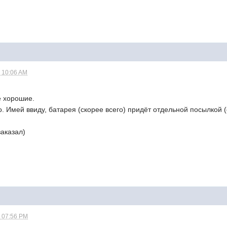
- 10:06 AM
е хорошие.
. Имей ввиду, батарея (скорее всего) придёт отдельной посылкой (
заказал)
- 07:56 PM