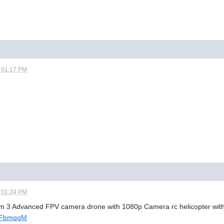
- 01:17 PM
- 01:34 PM
m 3 Advanced FPV camera drone with 1080p Camera rc helicopter wit
E7FbmqqM