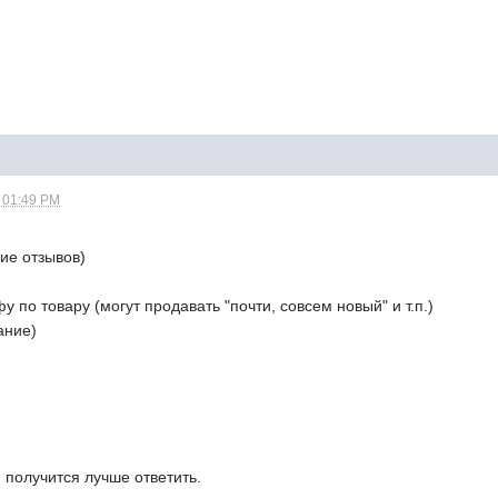
- 01:49 PM
вие отзывов)
 по товару (могут продавать "почти, совсем новый" и т.п.)
ание)
 получится лучше ответить.