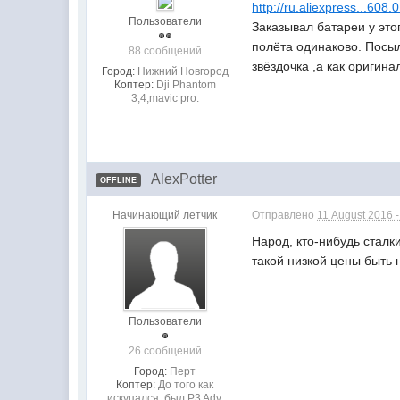
http://ru.aliexpress...608
Пользователи
Заказывал батареи у это
полёта одинаково. Посыл
88 сообщений
звёздочка ,а как оригина
Город:
Нижний Новгород
Коптер:
Dji Phantom
3,4,mavic pro.
AlexPotter
OFFLINE
Начинающий летчик
Отправлено
11 August 2016 
Народ, кто-нибудь сталк
такой низкой цены быть 
Пользователи
26 сообщений
Город:
Перт
Коптер:
До того как
искупался, был P3 Adv.