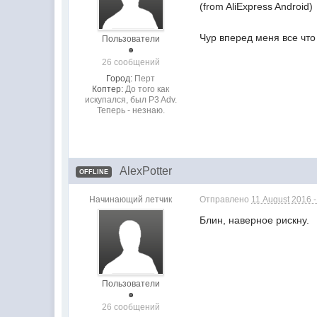
(from AliExpress Android)
Чур вперед меня все что 
Пользователи
26 сообщений
Город:
Перт
Коптер:
До того как
искупался, был P3 Adv.
Теперь - незнаю.
AlexPotter
OFFLINE
Начинающий летчик
Отправлено
11 August 2016 
Блин, наверное рискну.
Пользователи
26 сообщений