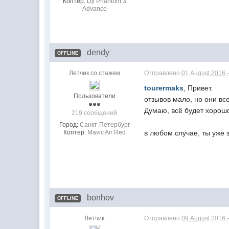
Коптер:
Dji Phantom 3
Advance
dendy
OFFLINE
Летчик со стажем
Отправлено
01 August 2016 
tourermaks
, Привет.
Пользователи
отзывов мало, но они вс
Думаю, всё будет хорошо
219 сообщений
Город:
Санкт-Петербург
Коптер:
Mavic Air Red
в любом случае, ты уже 
bonhov
OFFLINE
Летчик
Отправлено
09 August 2016 