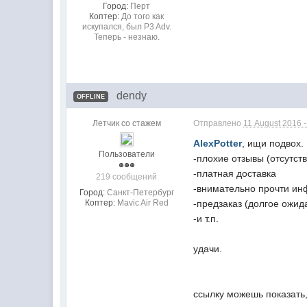
Город:
Перт
Коптер:
До того как
искупался, был P3 Adv.
Теперь - незнаю.
dendy
OFFLINE
Летчик со стажем
Отправлено
11 August 2016 
AlexPotter
, ищи подвох.
Пользователи
-плохие отзывы (отсутст
-платная доставка
219 сообщений
-внимательно прочти инфу
Город:
Санкт-Петербург
Коптер:
Mavic Air Red
-предзаказ (долгое ожид
-и т.п.
удачи.
ссылку можешь показать,