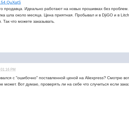
.0.54.QuXqtS
го продавца. Идеально работают на новых прошивках без проблем.
ка шла около месяца. Цена приятная. Пробывал и в DjiGO и в Litch
л. Так что можете заказывать.
- 01:16 PM
ивался с "ошибочно" поставленной ценой на Aliexpress? Смотрю в
не может. Вот думаю, проверять ли на себе что случиться если зака