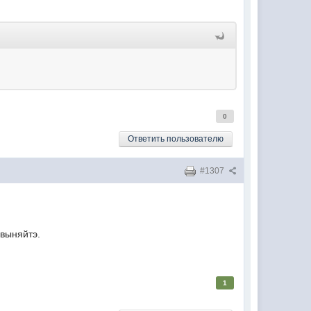
0
Ответить пользователю
#1307
звыняйтэ.
1