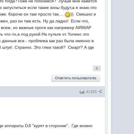
 что тогда?Тоже не побоимся? Лучше мне кажется
запуститься если такие зоны будут,а я знаю,что
же. Короче он там просто так....
)) Смешно и
жен, раз он там есть. Ну да ладно! Если что,
о всем, но важные проги как например AIRMAP
 что-то,а под рукой.На пульте от Yuneec это
и данные все - проблема как раз была именно в
8 штук!. Странно. Это глюк такой? Смарт? А где
0
Ответить пользователю
#1303
е аппараты DJI "курят в сторонке".. Где можно