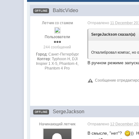
BalticVideo
OFFLINE
Летчик со стажем
Отправлено
11 December 201
SergeJackson сказал(а)
Пользователи
244 сообщений
Откалибровал компас, но о
Город:
Санкт-Петербург
Коптер:
Typhoon H, DJI
В ручном режиме запуска
Inspier 1 Х-5, Phantom 4,
Phantom 4 Pro
Сообщение отредактиров
SergeJackson
OFFLINE
Начинающий летчик
Отправлено
12 December 201
В смысле, "нет"?
)) 