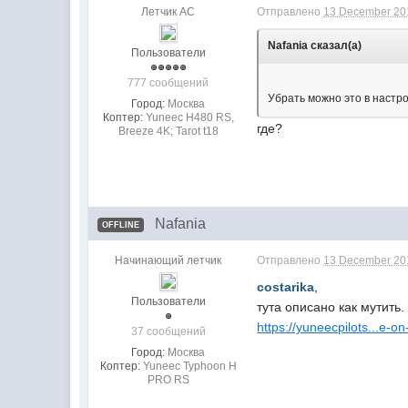
Летчик АС
Отправлено
13 December 201
Nafania сказал(а)
Пользователи
777 сообщений
Убрать можно это в настро
Город:
Москва
Коптер:
Yuneec H480 RS,
где?
Breeze 4K; Tarot t18
Nafania
OFFLINE
Начинающий летчик
Отправлено
13 December 20
costarika
,
Пользователи
тута описано как мутить
https://yuneecpilots...e-o
37 сообщений
Город:
Москва
Коптер:
Yuneec Typhoon H
PRO RS