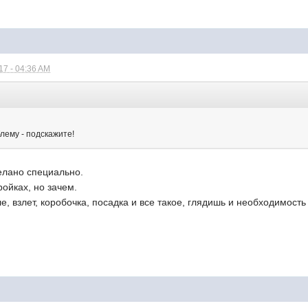
7 - 04:36 AM
блему - подскажите!
делано специально.
ройках, но зачем.
, взлет, коробочка, посадка и все такое, глядишь и необходимость в