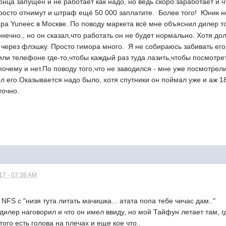
конца запущен и не работает как надо, но ведь скоро заработает и
росто отнимут и штраф ещё 50 000 заплатите. Более того! Юник не 
ера Yuneec в Москве. По поводу маркета всё мне объяснил дилер то
нечно., но он сказал,что работать он не будет нормально. Хотя дол
 через флэшку. Просто гимора много. Я не собираюсь забивать ег
или телефоне где-то,чтобы каждый раз туда лазить,чтобы посмотреть
почему и нет.По поводу того,что не заводился - мне уже посмотрел
ил его.Оказывается надо было, хотя спутники он поймал уже и аж 1
точно.
7 - 07:38 AM
FS с "низя тута литать мачишка... атата попа тебе чичас дам.."
дилер наговорил и что он имел ввиду, но мой Тайфун летает там, гд
этого есть голова на плечах и еще кое что..