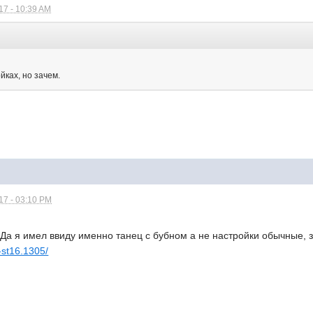
7 - 10:39 AM
йках, но зачем.
17 - 03:10 PM
. Да я имел ввиду именно танец с бубном а не настройки обычные, 
n-st16.1305/