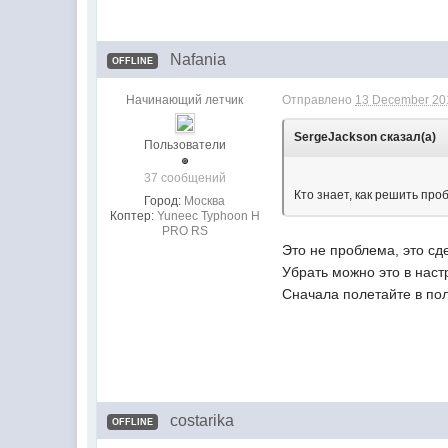
Nafania
OFFLINE
Начинающий летчик
Отправлено
13 December 201
SergeJackson сказал(а)
Пользователи
37 сообщений
Кто знает, как решить про
Город:
Москва
Коптер:
Yuneec Typhoon H
PRO RS
Это не проблема, это с
Убрать можно это в наст
Сначала полетайте в поле
costarika
OFFLINE