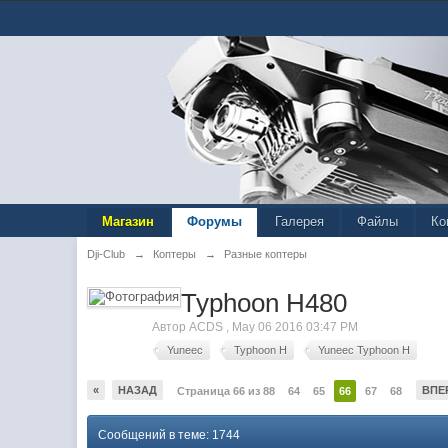
Магазин
Форумы
Галерея
Файлы
Ко
Dji-Club
→
Коптеры
→
Разные коптеры
Typhoon H480
Автор
ACDS
,
May 06 2016 03:47 PM
Yuneec
Typhoon H
Yuneec Typhoon H
«
НАЗАД
ВПЕ
Страница 66 из 88
64
65
66
67
68
Сообщений в теме: 1744