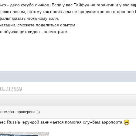
лько - дело сугубо личное. Если у вас Тайфун на гарантии и у вас в
ошлют лесом, потому как произ-лем не предусмотренно стороннее ПО
сфальт мазать -вольному воля.
уатации, сможете поделиться опытом..
о обучающих видео - посмотрите..
7 - 11:55 AM
ых зон.. проверено..))
uneec Russia ерундой занимается помогая службам аэропорта