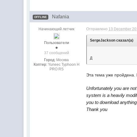
Nafania
OFFLINE
Начинающий летчик
Отправлено
13 December 20
SergeJackson сказал(а)
Пользователи
37 сообщений
Д
Город:
Москва
Коптер:
Yuneec Typhoon H
PRO RS
Эта тема уже пройдена.
Unfortunately you are not
system is a heavily modifi
you to download anything f
Thank you