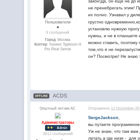
закон!Да, он ещё не до 
не пренебрегать этим! П
их полно. Узнавал у дил
грустно одновременно,ко
Пользователи
установлю нужную прогу
9 сообщений
нужны, и не в планшете 
Город:
Москва
можно ставить, поэтому 
Коптер:
Yuneec Typhoon H
том,что я не перезапуст
Pro Real Sense
он? Посмотрю! Не знаю 
ACDS
OFFLINE
Опытный летчик АС
Отправлено
12 December 201
SergeJackson
,
Администраторы
вы путаете программное N
Уж не знаю, что там вам 
3612 сообщений
летать а где низя - для 