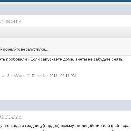
7 - 06:14 PM
н почему-то не запустился....
ть пробовали? Если запускаете дома, винты не забудьте снять.
ал BalticVideo: 11 December 2017 - 06:17 PM
7 - 02:48 AM
Ну вот когда за задницу(пардон) возьмут полицейские или фсб - ср