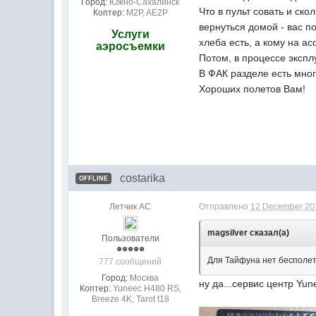
Город:
Южно-Сахалинск
Что в пульт совать и ско
Коптер:
M2P, AE2P
вернуться домой - вас п
Услуги
хлеба есть, а кому на а
аэросъемки
Потом, в процессе экспл
В ФАК разделе есть мног
Хороших полетов Вам!
costarika
OFFLINE
Летчик АС
Отправлено
12 December 201
magsilver сказал(а)
Пользователи
Для Тайфуна нет бесполетн
777 сообщений
Город:
Москва
ну да...сервис центр Y
Коптер:
Yuneec H480 RS,
Breeze 4K; Tarot t18