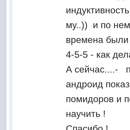
индуктивность
му..)) и по не
времена были )
4-5-5 - как дел
А сейчас....-
андроид показ
помидоров и п
научить !
Спасибо !