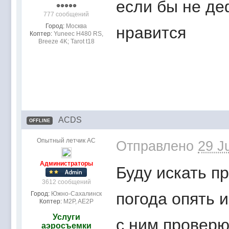
если бы не де
777 сообщений
Город:
Москва
нравится
Коптер:
Yuneec H480 RS,
Breeze 4K; Tarot t18
ACDS
OFFLINE
Опытный летчик АС
Отправлено
29 J
Администраторы
Буду искать п
3612 сообщений
погода опять 
Город:
Южно-Сахалинск
Коптер:
M2P, AE2P
Услуги
с ним проверю
аэросъемки