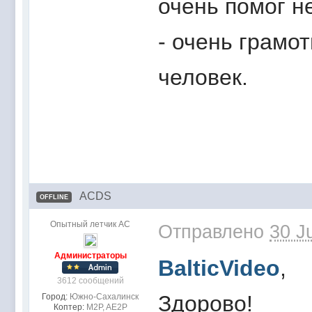
очень помог н
- очень грамо
человек.
ACDS
OFFLINE
Опытный летчик АС
Отправлено
30 J
Администраторы
BalticVideo
,
3612 сообщений
Здорово!
Город:
Южно-Сахалинск
Коптер:
M2P, AE2P