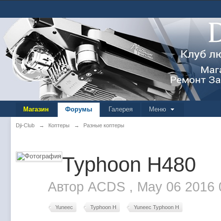
Магазин
Форумы
Галерея
Меню
Dji-Club
→
Коптеры
→
Разные коптеры
Typhoon H480
Автор
ACDS
,
May 06 2016 
Yuneec
Typhoon H
Yuneec Typhoon H