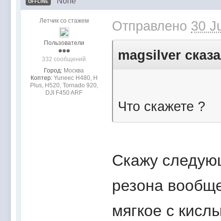
None
OFFLINE
Летчик со стажем
Отправлено
30 J
Пользователи
magsilver сказа
332 сообщений
Город:
Mocквa
Коптер:
Yuneec H480, H
Plus, H520, Tornado 920,
DJI F450 ARF
Что скажете ?
Скажу следующ
резона вообще
мягкое с кисл