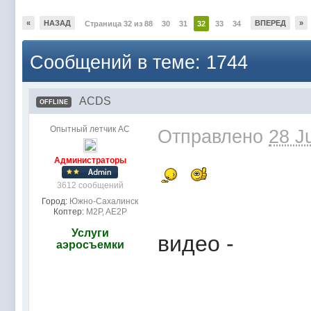
«
НАЗАД
ВПЕРЕД
»
Страница 32 из 88
30
31
32
33
34
Сообщений в теме: 1744
ACDS
OFFLINE
Опытный летчик АС
Отправлено
28 J
Администраторы
3612 сообщений
Город:
Южно-Сахалинск
Коптер:
M2P, AE2P
Услуги
видео -
аэросъемки