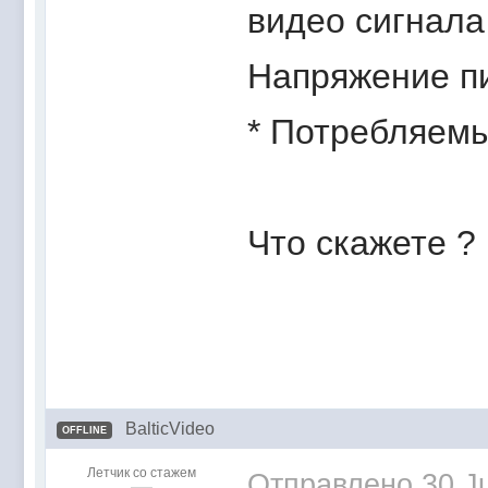
видео сигнала
Напряжение пи
* Потребляемы
Что скажете ?
BalticVideo
OFFLINE
Летчик со стажем
Отправлено
30 J