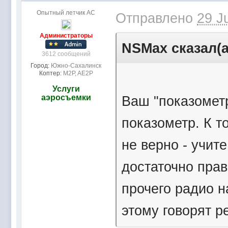
Опытный летчик АС
Отправлено
29 J
Администраторы
NSMax сказал(а
3612 сообщений
Город:
Южно-Сахалинск
Коптер:
M2P, AE2P
Услуги
аэросъемки
Ваш "показометр
показометр. К т
не верно - учите
достаточно пра
прочего радио н
этому говорят р