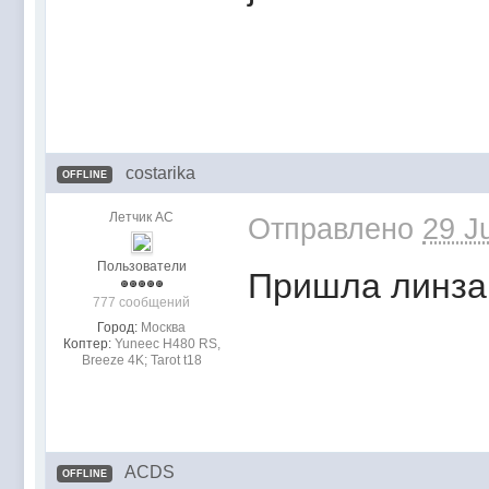
costarika
OFFLINE
Летчик АС
Отправлено
29 J
Пользователи
Пришла линза
777 сообщений
Город:
Москва
Коптер:
Yuneec H480 RS,
Breeze 4K; Tarot t18
ACDS
OFFLINE