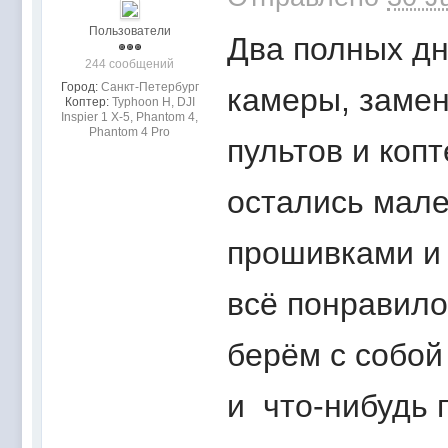
Пользователи
Два полных д
244 сообщений
Город:
Санкт-Петербург
камеры, замен
Коптер:
Typhoon H, DJI
Inspier 1 Х-5, Phantom 4,
Phantom 4 Pro
пультов и копт
остались мале
прошивками и 
всё понравило
берём с собой 
и что-нибудь 