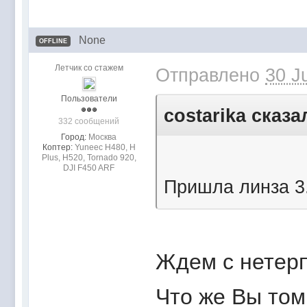
None
OFFLINE
Летчик со стажем
Отправлено
30 J
Пользователи
costarika сказа
332 сообщений
Город:
Mocквa
Коптер:
Yuneec H480, H
Plus, H520, Tornado 920,
DJI F450 ARF
Пришла линза 3
Ждем с нетер
Что же Вы том