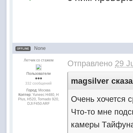
None
OFFLINE
Летчик со стажем
Отправлено
29 J
Пользователи
magsilver сказа
332 сообщений
Город:
Mocквa
Коптер:
Yuneec H480, H
Очень хочется с
Plus, H520, Tornado 920,
DJI F450 ARF
Что-то мне подс
камеры Тайфуна