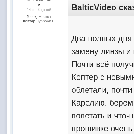
Пользователи
BalticVideo ска
14 сообщений
Город:
Москва
Коптер:
Typhoon H
Два полных дня
замену линзы и 
Почти всё полу
Коптер с новым
облетали, почти
Карелию, берём 
полетать и что-
прошивке очень 