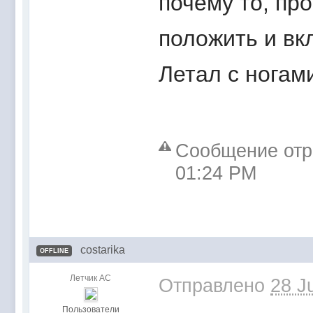
почему то, про
положить и вкл
Летал с ногам
Сообщение отре
01:24 PM
costarika
OFFLINE
Летчик АС
Отправлено
28 J
Пользователи