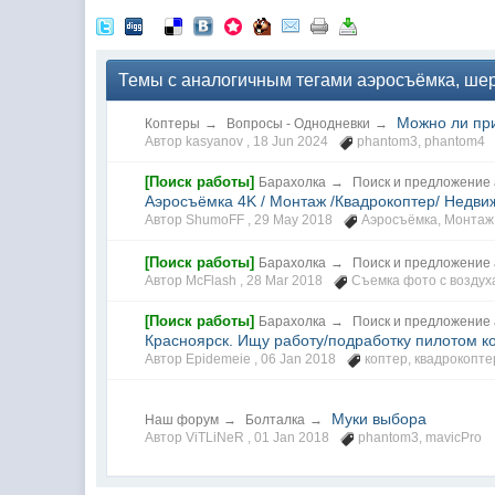
Темы с аналогичным тегами аэросъёмка, шер
Можно ли при
Коптеры
→
Вопросы - Однодневки
→
Автор kasyanov ,
18 Jun 2024
phantom3
,
phantom4
[Поиск работы]
Барахолка
→
Поиск и предложение
Аэросъёмка 4K / Монтаж /Квадрокоптер/ Недв
Автор ShumoFF ,
29 May 2018
Аэросъёмка
,
Монтаж
[Поиск работы]
Барахолка
→
Поиск и предложение
Автор McFlash ,
28 Mar 2018
Съемка фото с воздух
[Поиск работы]
Барахолка
→
Поиск и предложение
Красноярск. Ищу работу/подработку пилотом к
Автор Epidemeie ,
06 Jan 2018
коптер
,
квадрокопте
Муки выбора
Наш форум
→
Болталка
→
Автор ViTLiNeR ,
01 Jan 2018
phantom3
,
mavicPro