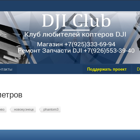
нтакты
Поддержать проект
D
метров
ово
новокузнецк
phantom3