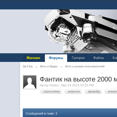
Магазин
Форумы
Галерея
Файлы
Ко
Dji-Club
→
Фото и Видео
→
Фото и ролики пользователей
Фантик на высоте 2000 
Автор
Fileton
,
Mar 24 2016 03:03 PM
аэросъёмка
шерегеш
фрирайд
кемер
Сообщений в теме: 3