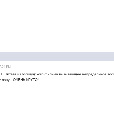
07:04 PM
Цитата из голивудского фильма вызывающее непредельное вос
му лапу - ОЧЕНЬ КРУТО!