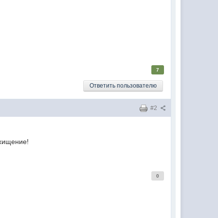
7
Ответить пользователю
#2
хищение!
0