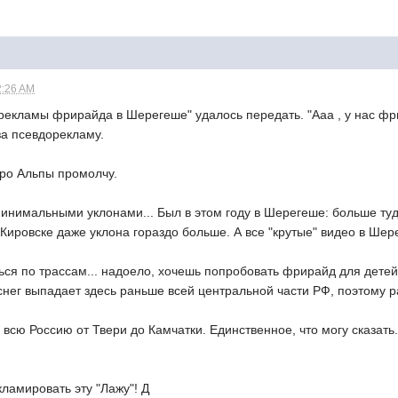
2:26 AM
"рекламы фрирайда в Шерегеше" удалось передать. "Ааа , у нас фри
а псевдорекламу.
Про Альпы промолчу.
минимальными уклонами... Был в этом году в Шерегеше: больше ту
В Кировске даже уклона гораздо больше. А все "крутые" видео в Ше
ься по трассам... надоело, хочешь попробовать фрирайд для детей!
нег выпадает здесь раньше всей центральной части РФ, поэтому р
всю Россию от Твери до Камчатки. Единственное, что могу сказать.
кламировать эту "Лажу"! Д