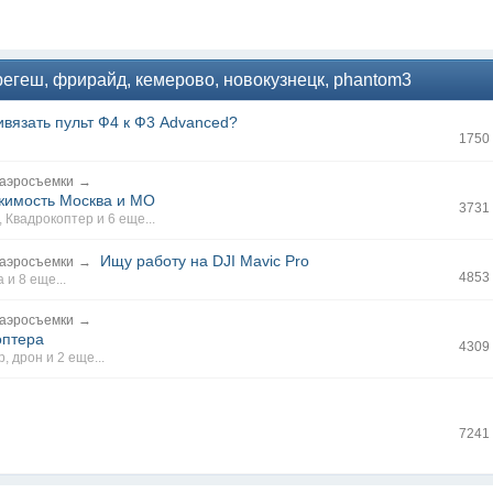
егеш, фрирайд, кемерово, новокузнецк, phantom3
вязать пульт Ф4 к Ф3 Advanced?
1750
 аэросъемки
→
ижимость Москва и МО
3731
,
Квадрокоптер
и 6 еще...
Ищу работу на DJI Mavic Pro
 аэросъемки
→
4853
а
и 8 еще...
 аэросъемки
→
оптера
4309
р
,
дрон
и 2 еще...
7241