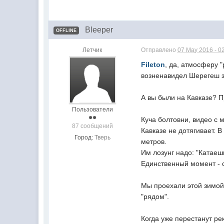
Bleeper
OFFLINE
Летчик
Отправлено
07 May 2016 - 0
Fileton
, да, атмосферу 
возненавидел Шерегеш з
А вы были на Кавказе? 
Пользователи
Куча болтовни, видео с 
87 сообщений
Кавказе не дотягивает. 
Город:
Тверь
метров.
Им лозунг надо: "Катаеш
Единственный момент - с
Мы проехали этой зимой 
"рядом".
Когда уже перестанут ре