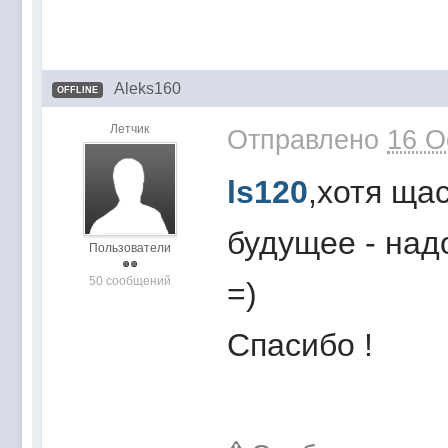
Aleks160
OFFLINE
Летчик
Отправлено
16 O
ls120
,хотя ща
будущее - над
Пользователи
50 сообщений
=)
Спасибо !