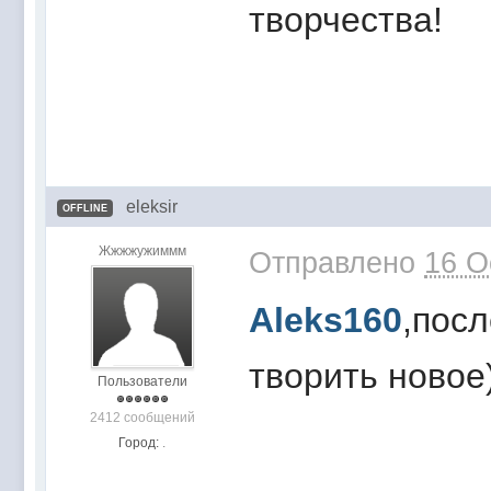
творчества!
eleksir
OFFLINE
Жжжжужиммм
Отправлено
16 O
Aleks160
,посл
творить новое
Пользователи
2412 сообщений
Город:
.