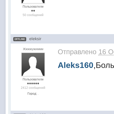
Пользователи
50 сообщений
eleksir
OFFLINE
Жжжжужиммм
Отправлено
16 O
Aleks160
,Бол
Пользователи
2412 сообщений
Город:
.