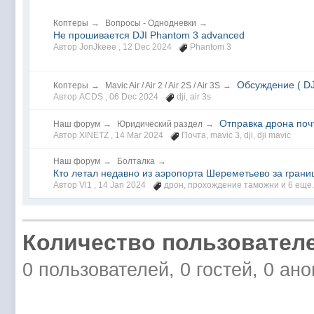
Коптеры
→
Вопросы - Однодневки
→
Не прошивается DJI Phantom 3 advanced
Автор JonJkeee ,
12 Dec 2024
Phantom 3
Обсуждение ( DJI
Коптеры
→
Mavic Air / Air 2 / Air 2S / Air 3S
→
Автор ACDS ,
06 Dec 2024
dji
,
air 3s
Отправка дрона поч
Наш форум
→
Юридический раздел
→
Автор XINETZ ,
14 Mar 2024
Почта
,
mavic 3
,
dji
,
dji mavic
Наш форум
→
Болталка
→
Кто летал недавно из аэропорта Шереметьево за грани
Автор Vl1 ,
14 Jan 2024
дрон
,
прохождение таможни
и 6 еще.
Количество пользователе
0 пользователей, 0 гостей, 0 ан