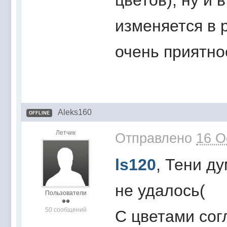
цветов), ну и 
изменяется в р
очень приятно
Aleks160
OFFLINE
Летчик
Отправлено
16 O
ls120
, Тени д
не удалось(
Пользователи
50 сообщений
С цветами согл