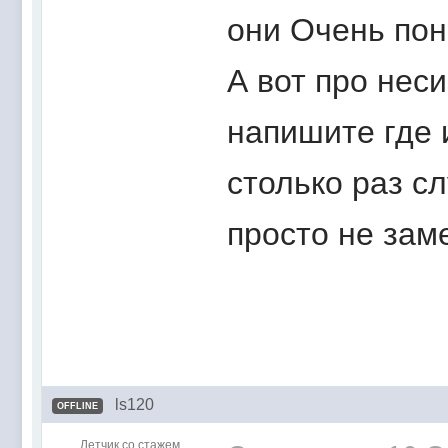
они Очень пон
А вот про нес
напишите где 
столько раз сл
просто не зам
ls120
OFFLINE
Летчик со стажем