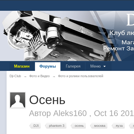
Магазин
Форумы
Галерея
Меню
Dji-Club
→
Фото и Видео
→
Фото и ролики пользователей
Осень
Автор
Aleks160
,
Oct 16 20
DJI
phantom 3
осень
москва
яуза