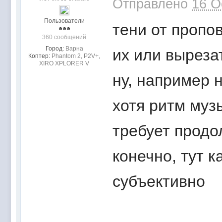
Отправлено
16 O
Пользователи
тени от пропо
360 сообщений
Город:
Варна
их или выреза
Коптер:
Phantom 2, P2V+,
XIRO XPLORER V
ну, например н
хотя ритм муз
требует прод
конечно, тут к
субъективно