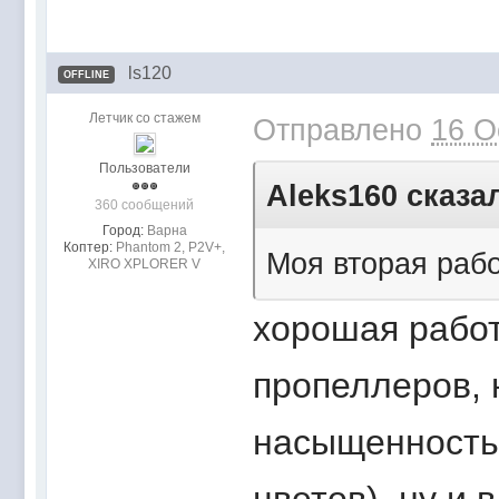
ls120
OFFLINE
Летчик со стажем
Отправлено
16 O
Пользователи
Aleks160 сказал
360 сообщений
Город:
Варна
Коптер:
Phantom 2, P2V+,
Моя вторая рабо
XIRO XPLORER V
хорошая работа
пропеллеров, 
насыщенностью