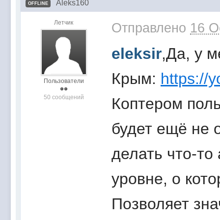
Aleks160
OFFLINE
Летчик
Отправлено
16 O
eleksir
,Да, у 
Крым:
https://
Пользователи
50 сообщений
Коптером поль
будет ещё не 
делать что-то
уровне, о кото
Позволяет зна