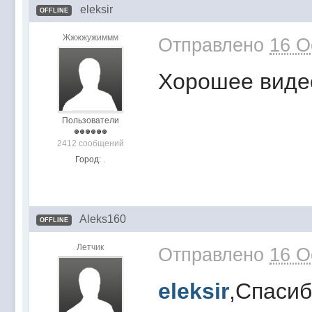
eleksir
OFFLINE
Жжжжужиммм
Отправлено
16 O
Хорошее виде
Пользователи
2412 сообщений
Город:
.
Aleks160
OFFLINE
Летчик
Отправлено
16 O
eleksir
,Спаси