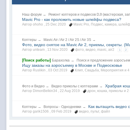
Наш форум
→
Ремонт коптеров и подвесов DJI (мастерская, за
Mavic Pro - как проложить новые шлейфы подвеса?
Автор ohoho ,
25 Dec 2020
Mavic Pro
,
Подвес
,
камера
,
шлей
Коптеры
→
Mavic Air / Air 2 / Air 2S / Air 3S
→
Фото, видео снятое на Mavic Air 2, приемы, секреты. (Mav
Автор unteam ,
13 Nov 2020
фото
,
видео
,
mavic
,
air2
1
2
[Поиск работы]
Барахолка
→
Поиск и предложение аэросъем
Ищу заказы на аэросъемку в Москве и Подмосковье
Автор Ruslikin ,
03 Oct 2019
Клип
,
Свадьба
,
Мероприятия
и 4
Храбрая кош
Фото и Видео
→
Видео приколы с коптерами
→
Автор DimonBelkin34 ,
22 Aug 2019
дрон
,
кошка
,
приколы
и 2
Как вытащить видео с
Коптеры
→
Вопросы - Однодневки
→
Автор garik1506 ,
09 Feb 2019
видео
,
пульт
,
файл