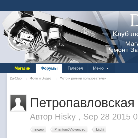
Магазин
Форумы
Галерея
Меню
Dji-Club
→
Фото и Видео
→
Фото и ролики пользователей
Петропавловская 
Автор
Hisky
,
Sep 28 2015 
видео
Phantom3 Advanced
Litchi