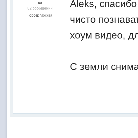
Aleks, спасиб
82 сообщений
Город:
Москва
чисто познава
хоум видео, д
С земли сним