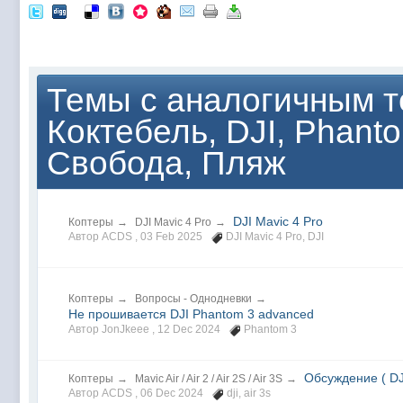
Темы с аналогичным т
Коктебель, DJI, Phanto
Свобода, Пляж
DJI Mavic 4 Pro
Коптеры
→
DJI Mavic 4 Pro
→
Автор ACDS ,
03 Feb 2025
DJI Mavic 4 Pro
,
DJI
Коптеры
→
Вопросы - Однодневки
→
Не прошивается DJI Phantom 3 advanced
Автор JonJkeee ,
12 Dec 2024
Phantom 3
Обсуждение ( DJI
Коптеры
→
Mavic Air / Air 2 / Air 2S / Air 3S
→
Автор ACDS ,
06 Dec 2024
dji
,
air 3s