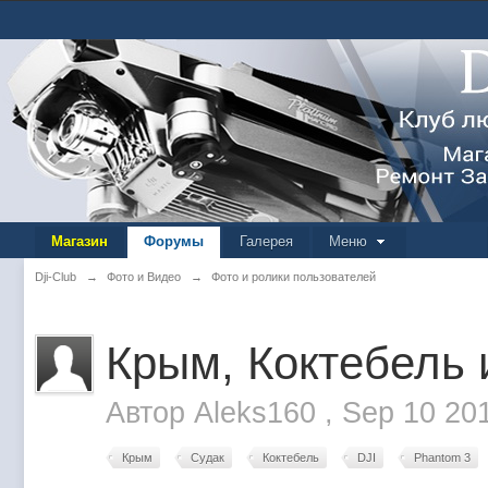
Магазин
Форумы
Галерея
Меню
Dji-Club
→
Фото и Видео
→
Фото и ролики пользователей
Крым, Коктебель 
Автор
Aleks160
,
Sep 10 20
Крым
Судак
Коктебель
DJI
Phantom 3