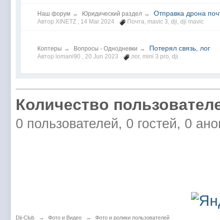
Отправка дрона поч
Наш форум
→
Юридический раздел
→
Автор XINETZ ,
14 Mar 2024
Почта
,
mavic 3
,
dji
,
dji mavic
Потерял связь, лог
Коптеры
→
Вопросы - Однодневки
→
Автор lomani90 ,
20 Jun 2023
лог
,
mini 3 pro
,
dji
Количество пользователе
0 пользователей, 0 гостей, 0 ан
Dji-Club
→
Фото и Видео
→
Фото и ролики пользователей