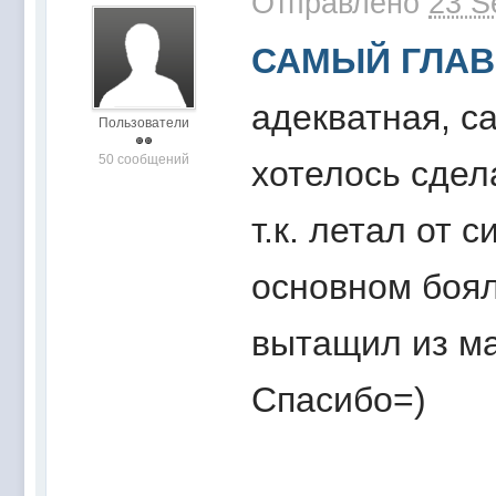
Отправлено
23 S
САМЫЙ ГЛА
адекватная, с
Пользователи
50 сообщений
хотелось сдел
т.к. летал от 
основном боял
вытащил из ма
Спасибо=)