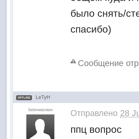
было снять/ст
спасибо)
Сообщение отред
LeTyH
OFFLINE
Заблокирован
Отправлено
28 J
ппц вопрос