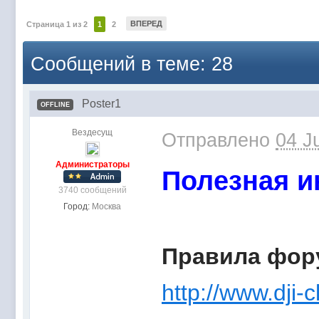
ВПЕРЕД
Страница 1 из 2
1
2
Сообщений в теме: 28
Poster1
OFFLINE
Вездесущ
Отправлено
04 J
Администраторы
Полезная 
3740 сообщений
Город:
Москва
Правила фор
http://www.dji-c