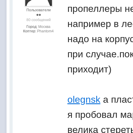
пропеллеры не
Пользователи
80 сообщений
например в ле
Город:
Москва
Коптер:
Phantom4
надо на корпу
при случае.по
приходит)
olegnsk
а плас
я пробовал ма
велика стерет