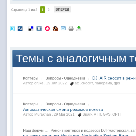
ВПЕРЕД
Страница 1 из 2
1
2
Темы с аналогичным те
DJI AIR сносит в режи
Коптеры
→
Вопросы - Однодневки
→
Автор orijke ,
19 Jan 2022
atti
,
сносит
,
панорама
,
gps
Коптеры
→
Вопросы - Однодневки
→
Автоматическая смена режимов полета
Автор Murakhan ,
29 Mar 2021
Spark
,
ATTI
,
GPS
,
OPTI
Наш форум
→
Ремонт коптеров и подвесов DJI (мастерская, за
не ловит спутники Mavic pro, Navigation System Error