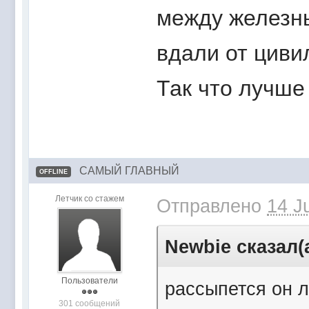
между железны
вдали от циви
Так что лучше
САМЫЙ ГЛАВНЫЙ
OFFLINE
Летчик со стажем
Отправлено
14 J
Newbie сказал(а
Пользователи
рассыпется он л
301 сообщений