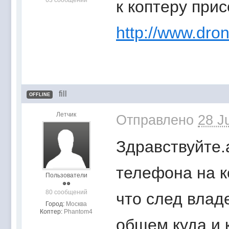
63 сообщений
к коптеру при
http://www.dro
fill
OFFLINE
Летчик
Отправлено
28 J
Здравствуйте.
телефона на к
Пользователи
80 сообщений
что след влад
Город:
Москва
Коптер:
Phantom4
общем куда и 