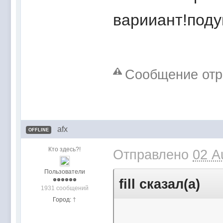
варииант!под
Сообщение отред
afx
OFFLINE
Кто здесь?!
Отправлено
02 A
Пользователи
fill сказал(а)
1931 сообщений
Город:
†