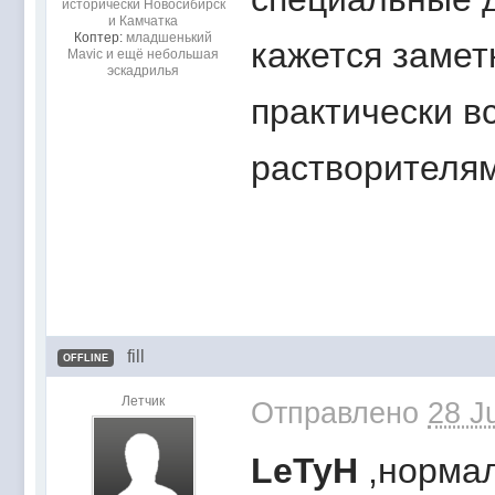
исторически Новосибирск
и Камчатка
Коптер:
младшенький
кажется замет
Mavic и ещё небольшая
эскадрилья
практически в
растворителя
fill
OFFLINE
Летчик
Отправлено
28 J
LeTyH
,норма