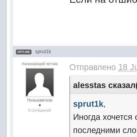
sprut1k
OFFLINE
Начинающий летчик
Отправлено
18 J
alesstas сказал
Пользователи
sprut1k
,
9 сообщений
Иногда хочется
последними слов