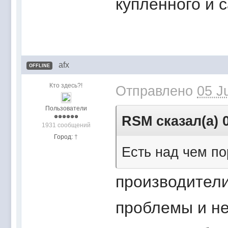
купленного и 
afx
OFFLINE
Кто здесь?!
Отправлено
05 J
Пользователи
RSM сказал(а) 0
1931 сообщений
Город:
†
Есть над чем п
производители,
проблемы и не