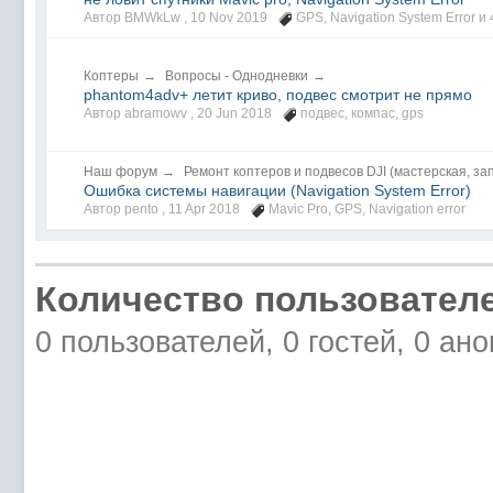
Автор BMWkLw ,
10 Nov 2019
GPS
,
Navigation System Error
и 
Коптеры
→
Вопросы - Однодневки
→
phantom4adv+ летит криво, подвес смотрит не прямо
Автор abramowv ,
20 Jun 2018
подвес
,
компас
,
gps
Наш форум
→
Ремонт коптеров и подвесов DJI (мастерская, за
Ошибка системы навигации (Navigation System Error)
Автор pento ,
11 Apr 2018
Mavic Pro
,
GPS
,
Navigation error
Количество пользователе
0 пользователей, 0 гостей, 0 ан