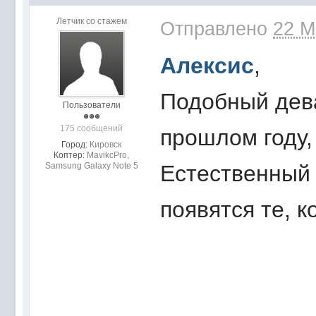
Летчик со стажем
Отправлено
22 M
Алексис
,
Подобный дев
Пользователи
175 сообщений
прошлом году,
Город:
Кировск
Коптер:
MavikcPro,
Samsung Galaxy Note 5
Естественный п
появятся те, к