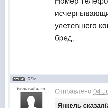
Номер телефон
исчерпывающи
улетевшего ко
бред.
RSM
OFFLINE
Начинающий летчик
Отправлено
04 J
Янкель сказал(а