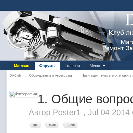
Магазин
Форумы
Галерея
Меню
Dji-Club
→
Оборудование и Аксессуары
→
Навигация, телеметрия, маяки, 
1. Общие вопро
Автор
Poster1
,
Jul 04 2014
gps
маяк
поиск