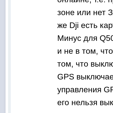
зоне или нет 
же Dji есть ка
Минус для Q50
и не в том, чт
том, что выкл
GPS выключает
управления GP
его нельзя вы