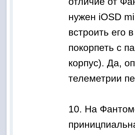
отличие от Фа
нужен iOSD mi
встроить его 
покорпеть с п
корпус). Да, о
телеметрии пе
10. На Фантоме
приницпиальн