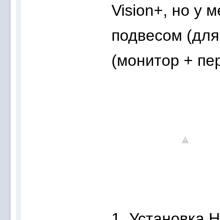
Vision+, но у 
подвесом (для
(монитор + пер
1. Установка 