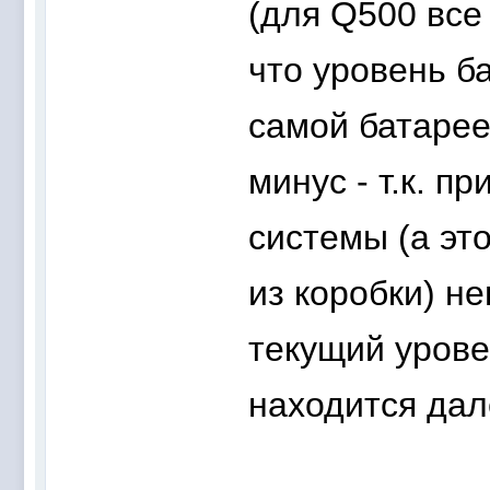
(для Q500 все 
что уровень б
самой батарее
минус - т.к. п
системы (а эт
из коробки) н
текущий урове
находится дал