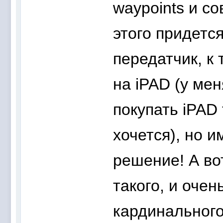
waypoints и с
этого придетс
передатчик, к 
на iPAD (у ме
покупать iPAD 
хочется), но 
решение! А во
такого, и очен
кардинального