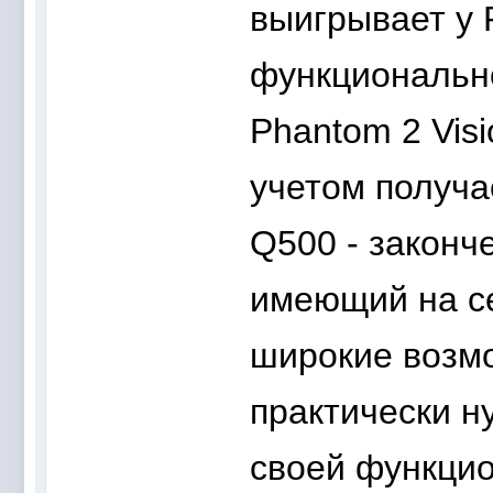
выигрывает у 
функционально
Phantom 2 Vis
учетом получа
Q500 - законч
имеющий на с
широкие возм
практически 
своей функцио