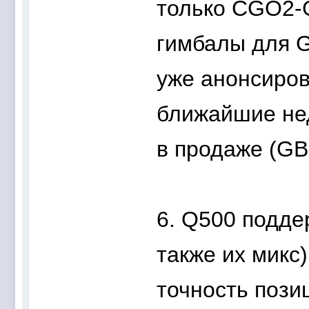
только CGO2-G
гимбалы для G
уже анонсиров
ближайшие нед
в продаже (GB
6. Q500 подде
также их микс
точность пози