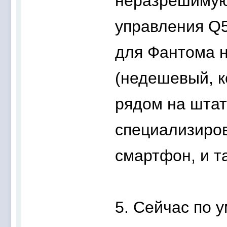
неразрешимую 
управления Q5
для Фантома н
(недешевый, кс
рядом на штат
специализиро
смартфон, и т
5. Сейчас по 