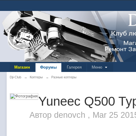
Магазин
Форумы
Галерея
Меню
Dji-Club
→
Коптеры
→
Разные коптеры
Yuneec Q500 Ty
Автор
denovch
,
Mar 25 201