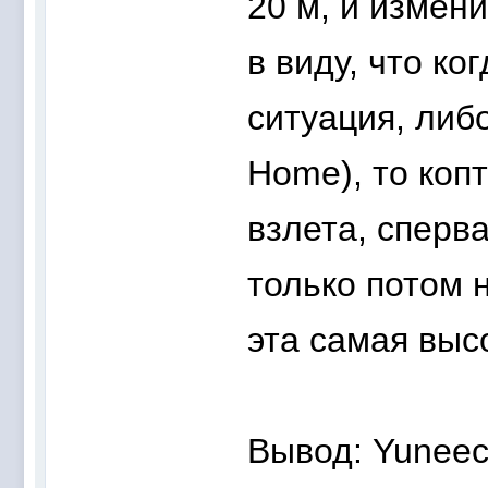
20 м, и измен
в виду, что к
ситуация, либ
Home), то копт
взлета, сперв
только потом 
эта самая выс
Вывод: Yuneec