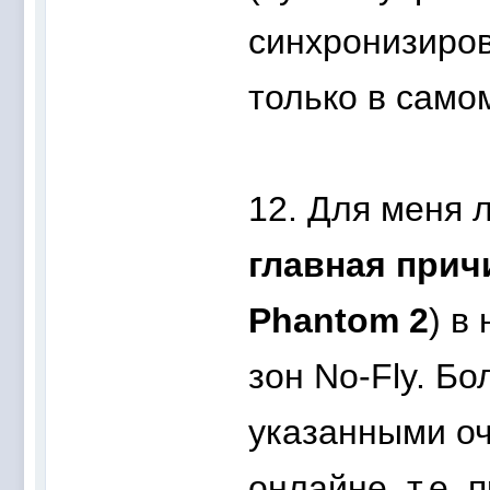
синхронизиров
только в само
12. Для меня 
главная прич
Phantom 2
) в
зон No-Fly. Бо
указанными оч
онлайне, т.е. 