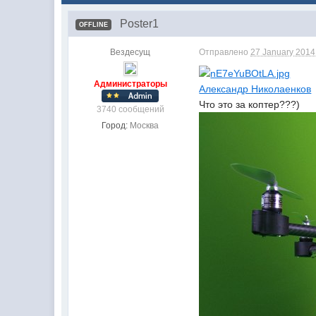
Poster1
OFFLINE
Вездесущ
Отправлено
27 January 2014
Администраторы
Александр Николаенков
Что это за коптер???)
3740 сообщений
Город:
Москва