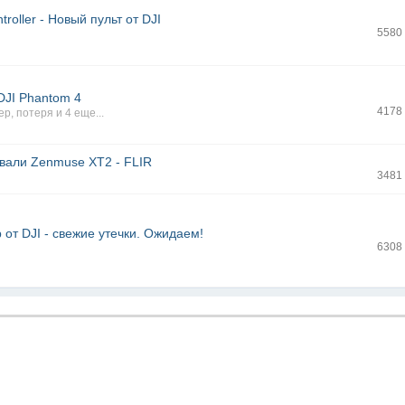
troller - Новый пульт от DJI
5580
DJI Phantom 4
4178
ер
,
потеря
и 4 еще...
вали Zenmuse XT2 - FLIR
3481
 от DJI - свежие утечки. Ожидаем!
6308