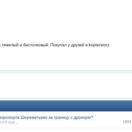
ь тяжелый и бестолковый. Покупал у друзей в kopterworx
 аэропорта Шереметьево за границу с дронорм?
1634
и
и 6 еще...