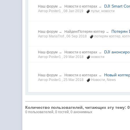
DJI Smart Con
Наш форум
→
Новости о коптерах
→
Автор Poster1 ,
08 Jan 2019
пульт
,
новости
Потерян 
Наш форум
→
Найден/Потерян коптер
→
Автор MariaTrof ,
06 Sep 2018
потерян коптер
,
копт
DJI анонсиро
Наш форум
→
Новости о коптерах
→
Автор Poster1 ,
29 Mar 2018
новости
Новый коптер
Наш форум
→
Новости о коптерах
→
Автор Poster1 ,
25 Mar 2018
Новости
,
News
Количество пользователей, читающих эту тему: 0
0 пользователей, 0 гостей, 0 анонимных