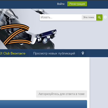
Войти
Регистрация
Эта тема
JI Club Вконтакте
Просмотр новых публикаций
Авторизуйтесь для ответа в теме