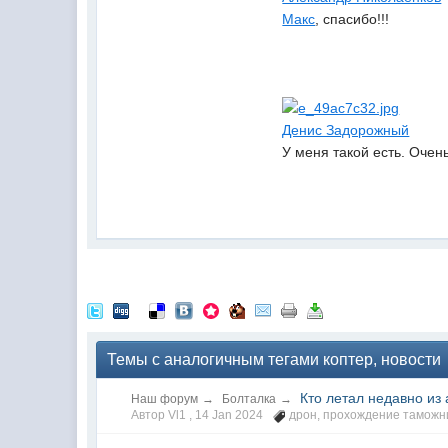
Макс
, спасибо!!!
Денис Задорожный
У меня такой есть. Очен
Темы с аналогичным тегами коптер, новости
Кто летал недавно из
Наш форум
→
Болталка
→
Автор Vl1 ,
14 Jan 2024
дрон
,
прохождение таможн