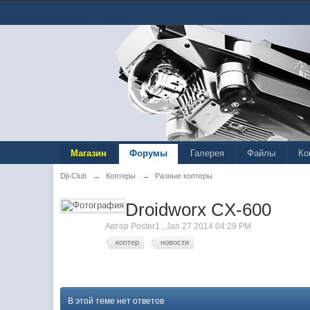
Магазин
Форумы
Галерея
Файлы
Ко
Dji-Club
→
Коптеры
→
Разные коптеры
Droidworx CX-600
Автор
Poster1
,
Jan 27 2014 04:29 PM
коптер
новости
В этой теме нет ответов