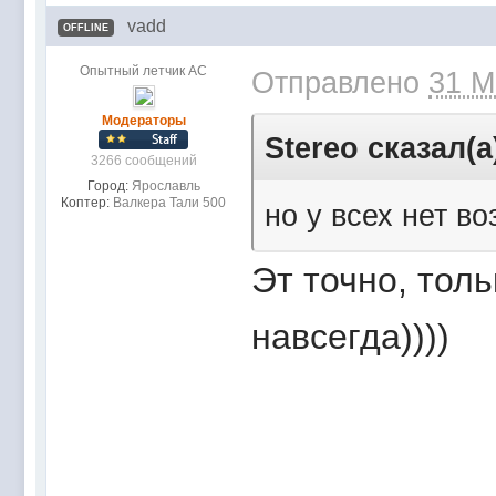
vadd
OFFLINE
Опытный летчик АС
Отправлено
31 M
Модераторы
Stereo сказал(а
3266 сообщений
Город:
Ярославль
Коптер:
Валкера Тали 500
но у всех нет в
Эт точно, толь
навсегда))))