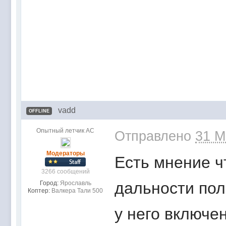
vadd
OFFLINE
Опытный летчик АС
Отправлено
31 M
Модераторы
Есть мнение ч
3266 сообщений
дальности пол
Город:
Ярославль
Коптер:
Валкера Тали 500
у него включе