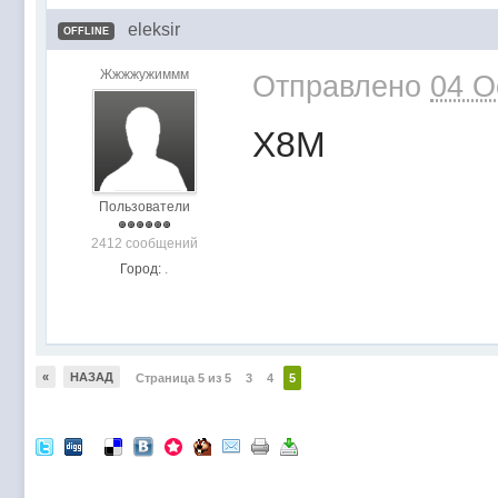
eleksir
OFFLINE
Жжжжужиммм
Отправлено
04 O
Х8М
Пользователи
2412 сообщений
Город:
.
«
НАЗАД
Страница 5 из 5
3
4
5