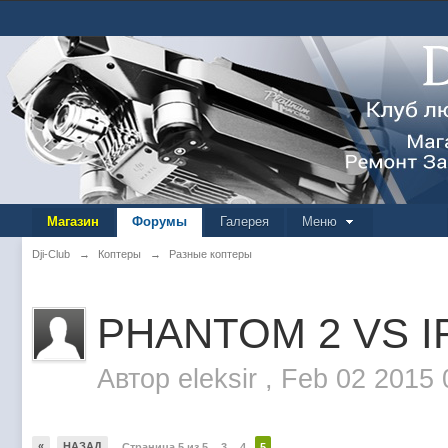
Магазин
Форумы
Галерея
Меню
Dji-Club
→
Коптеры
→
Разные коптеры
PHANTOM 2 VS I
Автор
eleksir
,
Feb 02 2015 
«
НАЗАД
Страница 5 из 5
3
4
5