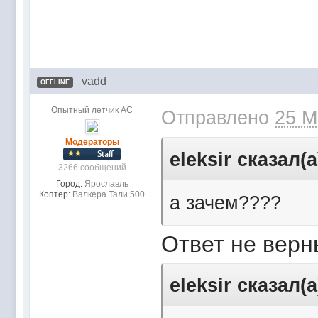
vadd
OFFLINE
Опытный летчик АС
Отправлено
25 M
Модераторы
eleksir сказал(а
3266 сообщений
Город:
Ярославль
Коптер:
Валкера Тали 500
а зачем????
Ответ не верны
eleksir сказал(а