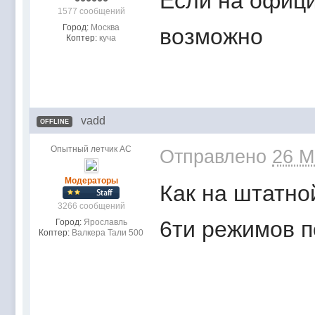
Если на офици
1577 сообщений
Город:
Москва
возможно
Коптер:
куча
vadd
OFFLINE
Опытный летчик АС
Отправлено
26 M
Модераторы
Как на штатно
3266 сообщений
6ти режимов п
Город:
Ярославль
Коптер:
Валкера Тали 500