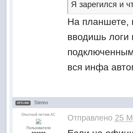
Я зарегился и ч
На планшете, 
вводишь логи 
подключенным
вся инфа авто
Stereo
OFFLINE
Опытный летчик АС
Отправлено
25 M
Пользователи