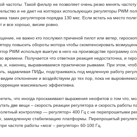
ой частоты. Такой фильтр не позволяет очень резко менять часто
ятельство и не дает на коптерах использующих регуляторы PWM по
ика таких регуляторов порядка 130 мкс. Если встать на место поле
т и все хорошо, висим ровно.
щение, не важно кто послужил причиной пилот или ветер, гироско
ятору повысить обороты мотора чтобы скомпенсировать возмущен
лятор PWM используя вшитую в него на производстве программу сг
во времени. Получается что ответная реакция недостаточна, и гир
, и, наконец, выравниваемся практически рывками. При этом, что
ать, задавливая ПИДы, подстраиваясь под медленную работу регул
 видим отклонение и воздействуем до тех пор, пока не выровняемс
 коррекции максимально эффективна.
тить, что иногда проскакивают выражения неофитов о том что, мол,
утать две вещи – скорость реакции регулятора и скорость работы
полетный контроллер — регулятор» 400 Гц с не перепрошитыми 
ую, замедленную стабилизацию платформы. Перепрошитый регуля
при частоте работы «мозг – регулятор» 60-100 Гц.