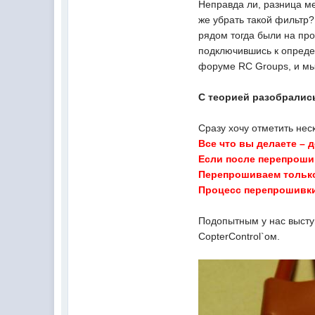
Неправда ли, разница ме
же убрать такой фильтр
рядом тогда были на про
подключившись к опреде
форуме RC Groups, и мы
С теорией разобрались
Сразу хочу отметить нес
Все что вы делаете – д
Если после перепрошив
Перепрошиваем тольк
Процесс перепрошивки
Подопытным у нас выступ
CopterControl`ом.