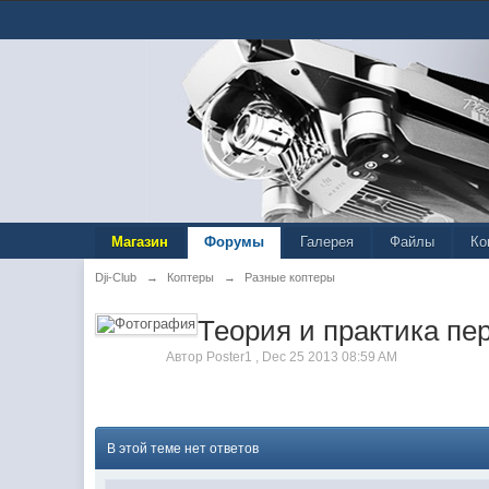
Магазин
Форумы
Галерея
Файлы
Ко
Dji-Club
→
Коптеры
→
Разные коптеры
Теория и практика пе
Автор
Poster1
,
Dec 25 2013 08:59 AM
В этой теме нет ответов