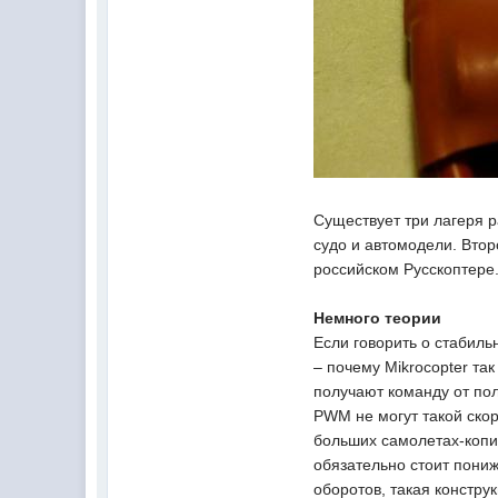
Существует три лагеря 
судо и автомодели. Втор
российском Русскоптере.
Немного теории
Если говорить о стабиль
– почему Mikrocopter та
получают команду от по
PWM не могут такой скор
больших самолетах-копи
обязательно стоит пониж
оборотов, такая констр