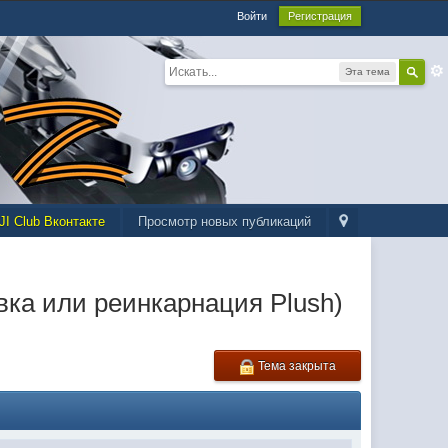
Войти
Регистрация
Эта тема
JI Club Вконтакте
Просмотр новых публикаций
ка или реинкарнация Plush)
Тема закрыта