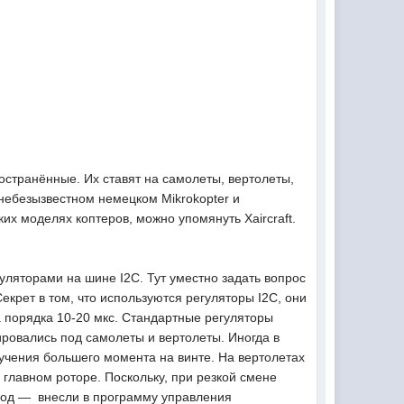
остранённые. Их ставят на самолеты, вертолеты,
 небезызвестном немецком Mikrokopter и
их моделях коптеров, можно упомянуть Xaircraft.
гуляторами на шине I2C. Тут уместно задать вопрос
екрет в том, что используются регуляторы I2C, они
а порядка 10-20 мкс. Стандартные регуляторы
ировались под самолеты и вертолеты. Иногда в
учения большего момента на винте. На вертолетах
 главном роторе. Поскольку, при резкой смене
ыход — внесли в программу управления