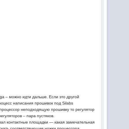
ega – можно идти дальше. Если это другой
Процесс написания прошивок под Silabs
в процессор неподходящую прошивку то регулятор
егуляторов – пара пустяков.
елал контактные площадки — какая замечательная
искать соответствующие ножки процессора.