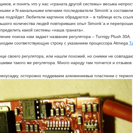
щиков, и понять что у нас «граната другой системы» весьма непрос
ьными и N-канальными ключами последователи Simonk`а составили
ка подойдет. Любители картинок обрадуются – в таблице есть ссы
льшого количества людей повторивших опыт Simonk`а и перепроши
определить какой системы «наша граната».
ние поиска нам задает название регулятора – Turnigy Plush 30A.
аходим соответствующую строку с указанием процессора Atmega.
Т
ице своего регулятора, или нашли похожий, но снимки не совпада
шивки такого же регулятора. Много народу там топчется и отзыво
рмоусадку, осторожно поддеваем алюминиевые пластинки с термоп