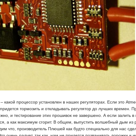
 – какой процессор установлен в наших регуляторах. Если это Atm
– придется тормозить и откладывать регулятор до лучших времен. 
жно, и тестирование этих прошивок не завершено. А если залить 
ся, а как максимум сгорит. В общем, выпустить волшебный дым из р
дим что, производитель Плюшей как будто специально для нас сд
то очень радует, так как, нам не придется позванивать дорожки и 