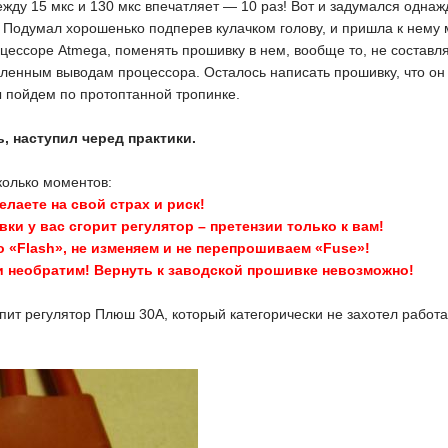
жду 15 мкс и 130 мкс впечатляет — 10 раз! Вот и задумался однаж
? Подумал хорошенько подперев кулачком голову, и пришла к нему
цессоре Atmega, поменять прошивку в нем, вообще то, не составл
ленным выводам процессора. Осталось написать прошивку, что он
 пойдем по протоптанной тропинке.
, наступил черед практики.
колько моментов:
елаете на свой страх и риск!
ки у вас сгорит регулятор – претензии только к вам!
о «
Flash
»,
не изменяем и не перепрошиваем
«
F
use
»
!
 необратим! Вернуть к заводской прошивке невозможно!
ит регулятор Плюш 30А, который категорически не захотел работа