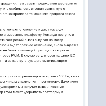
ту вращения, тем самым предохраняя шестерни от
лучить стабильность висения сравнимую с
тного контроллера то механика процесса такова.
пы отмечают отклонение и дают команду
ие и выровнять платформу. Команда поступила
лаживает резкий рывок выдавая на мотор
оскопы видят прежнее отклонение, снова выдается
бы не было осцилляций приходится скорость
яторов PWM. В случае регуляторов на шине I2C
я – и из-за отсутствующего сглаживающего
 скорость то регуляторов все равно 400 Гц, какая
 пары «плата управления — регулятор». Даже имея
регуляторами мы получим вышеописанную
тор PWM может удерживать платформу в