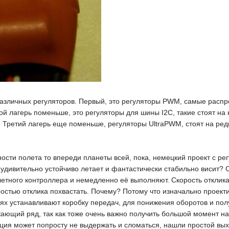
различных регуляторов. Первый, это регуляторы PWM, самые распр
ой лагерь поменьше, это регуляторы для шины I2C, такие стоят на
 Третий лагерь еще поменьше, регуляторы UltraPWM, стоят на редк
ности полета то впереди планеты всей, пока, немецкий проект с ре
к удивительно устойчиво летает и фантастически стабильно висит? С
летного контроллера и немедленно её выполняют. Скорость отклик
остью отклика похвастать. Почему? Потому что изначально проект
ях устанавливают коробку передач, для понижения оборотов и пол
ающий ряд, так как тоже очень важно получить большой момент на
укция может попросту не выдержать и сломаться, нашли простой в