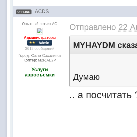
ACDS
OFFLINE
Опытный летчик АС
Отправлено
22 A
Администраторы
MYHAYDM сказа
3612 сообщений
Город:
Южно-Сахалинск
Коптер:
M2P, AE2P
Услуги
аэросъемки
Думаю
.. а посчитать 