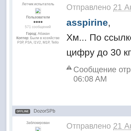
Летчик испытатель
Отправлено
21 A
Пользователи
asspirine
,
571 сообщений
Город:
Абакан
Хм... По ссыл
Коптер:
Были в хозяйстве
Р3Р, Р3А, I1V2, M1P, Tello
цифру до 30 к
Сообщение отр
06:08 AM
DozorSPb
OFFLINE
Заблокирован
Отправлено
21 A