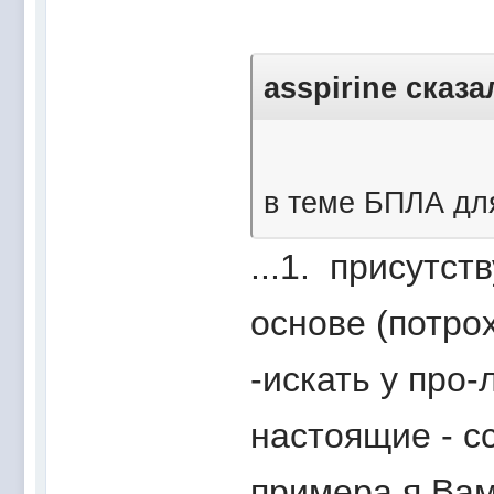
asspirine сказа
в теме БПЛА для
...1. присутс
основе (потро
-искать у про
настоящие - с
примера я Вам