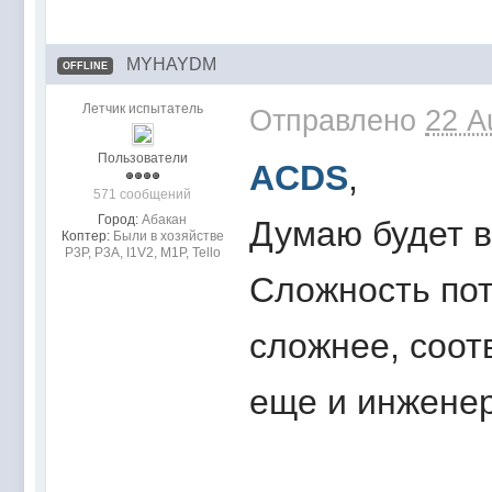
MYHAYDM
OFFLINE
Летчик испытатель
Отправлено
22 A
Пользователи
ACDS
,
571 сообщений
Город:
Абакан
Думаю будет в
Коптер:
Были в хозяйстве
Р3Р, Р3А, I1V2, M1P, Tello
Сложность пот
сложнее, соот
еще и инженер