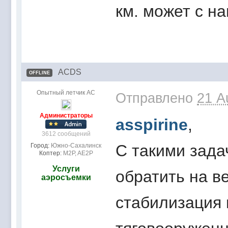
км. может с наг
ACDS
OFFLINE
Опытный летчик АС
Отправлено
21 A
Администраторы
asspirine
,
3612 сообщений
С такими зада
Город:
Южно-Сахалинск
Коптер:
M2P, AE2P
Услуги
обратить на в
аэросъемки
стабилизация 