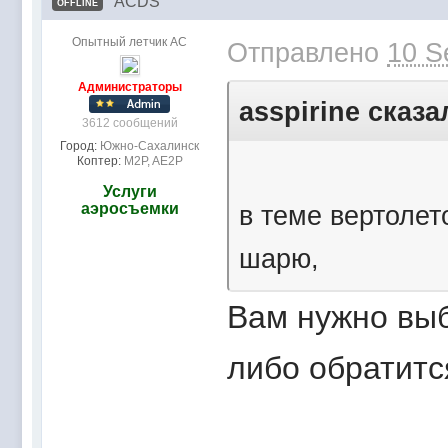
ACDS
OFFLINE
Опытный летчик АС
Отправлено
10 S
Администраторы
asspirine сказа
3612 сообщений
Город:
Южно-Сахалинск
Коптер:
M2P, AE2P
Услуги
аэросъемки
в теме вертолет
шарю,
Вам нужно выб
либо обратитс