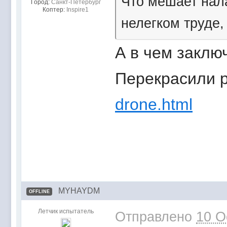
Что мешает нал
Город:
Санкт-Петербург
Коптер:
Inspire1
нелегком труде,
А в чем заклю
Перекрасили 
drone.html
MYHAYDM
OFFLINE
Летчик испытатель
Отправлено
10 O