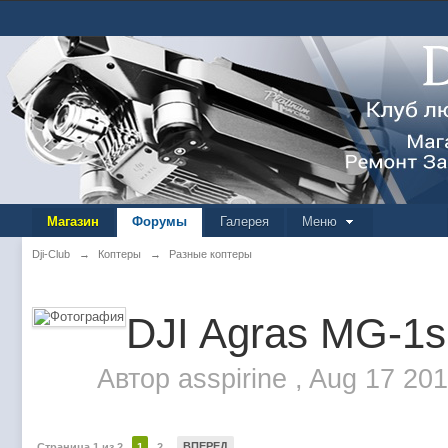
Магазин
Форумы
Галерея
Меню
Dji-Club
→
Коптеры
→
Разные коптеры
DJI Agras MG-1s
Автор
asspirine
,
Aug 17 201
ВПЕРЕД
Страница 1 из 2
1
2