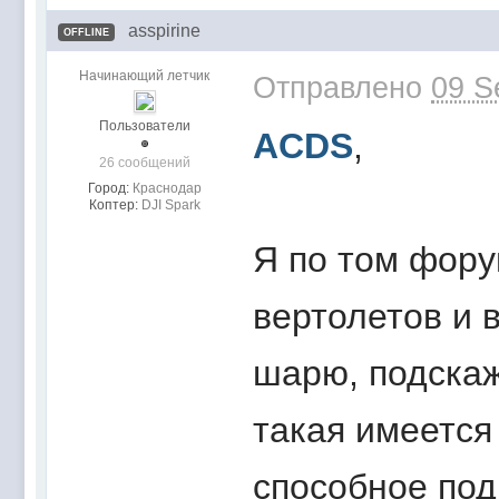
asspirine
OFFLINE
Начинающий летчик
Отправлено
09 S
Пользователи
ACDS
,
26 сообщений
Город:
Краснодар
Коптер:
DJI Spark
Я по том фору
вертолетов и 
шарю, подскаж
такая имеется
способное под