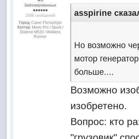
Заблокированные
asspirine сказа
2586 сообщений
Город:
Санкт-Петербург
Коптер:
Mavic Pro / Spark /
Diatone M530 / Walkera
Runner
Но возможно чер
мотор генератор
больше....
Возможно изоб
изобретено.
Вопрос: кто р
"грузовик" сп