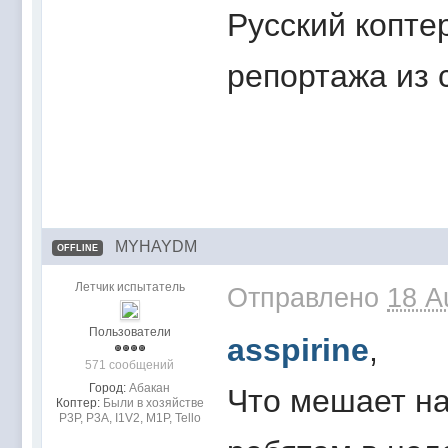
Русский копте
репортажа из 
MYHAYDM
OFFLINE
Летчик испытатель
Отправлено
18 A
Пользователи
asspirine
,
571 сообщений
Город:
Абакан
Что мешает н
Коптер:
Были в хозяйстве
Р3Р, Р3А, I1V2, M1P, Tello