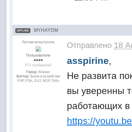
MYHAYDM
OFFLINE
Летчик испытатель
Отправлено
18 A
Пользователи
asspirine
,
571 сообщений
Город:
Абакан
Не развита по
Коптер:
Были в хозяйстве
Р3Р, Р3А, I1V2, M1P, Tello
вы уверенны т
работающих в 
https://youtu.