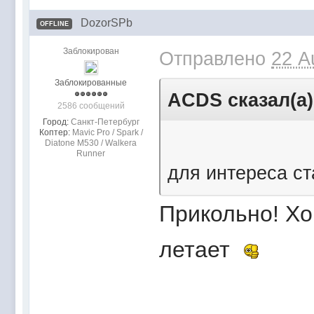
DozorSPb
OFFLINE
Заблокирован
Отправлено
22 A
Заблокированные
ACDS сказал(а)
2586 сообщений
Город:
Санкт-Петербург
Коптер:
Mavic Pro / Spark /
Diatone M530 / Walkera
Runner
для интереса с
Прикольно! Хо
летает