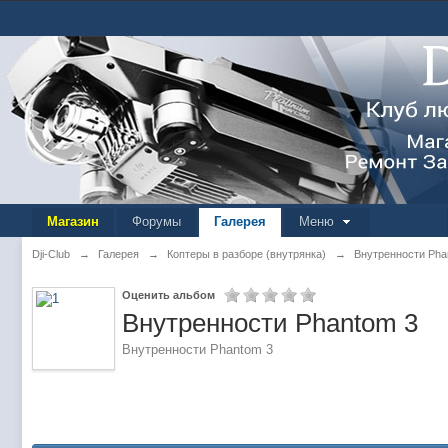
Магазин
Форумы
Галерея
Меню
Dji-Club
→
Галерея
→
Коптеры в разборе (внутрянка)
→
Внутренности Pha
Оценить альбом
Внутренности Phantom 3
Внутренности Phantom 3