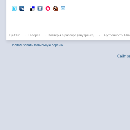
Dji-Club
→
Галерея
→
Коптеры в разборе (внутрянка)
→
Внутренности Pha
Использовать мобильную версию
Сайт р