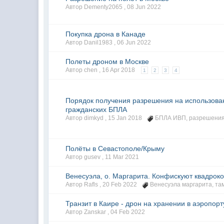
Автор Dementy2065 ,
08 Jun 2022
Покупка дрона в Канаде
Автор Danil1983 ,
06 Jun 2022
Полеты дроном в Москве
Автор chen ,
16 Apr 2018
1
2
3
4
Порядок получения разрешения на использова
гражданских БПЛА
Автор dimkyd ,
15 Jan 2018
БПЛА ИВП
,
разрешения
Полёты в Севастополе/Крыму
Автор gusev ,
11 Mar 2021
Венесуэла, о. Маргарита. Конфискуют квадроко
Автор Rafls ,
20 Feb 2022
Венесуэла маргарита
,
та
Транзит в Каире - дрон на хранении в аэропорт
Автор Zanskar ,
04 Feb 2022