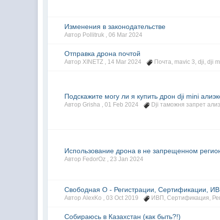
Изменения в законодательстве
Автор Pollitruk ,
06 Mar 2024
Отправка дрона почтой
Автор XINETZ ,
14 Mar 2024
Почта
,
mavic 3
,
dji
,
dji 
Подскажите могу ли я купить дрон dji mini алиэ
Автор Grisha ,
01 Feb 2024
Dji таможня запрет али
Использование дрона в не запрещенном регио
Автор FedorOz ,
23 Jan 2024
Свободная О - Регистрации, Сертификации, И
Автор AlexKo ,
03 Oct 2019
ИВП
,
Сертификация
,
Ре
Собираюсь в Казахстан (как быть?!)