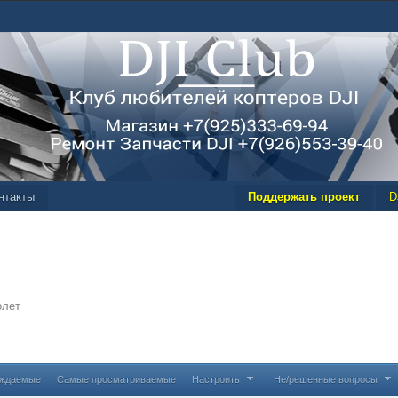
нтакты
Поддержать проект
D
олет
уждаемые
Самые просматриваемые
Настроить
Не/решенные вопросы