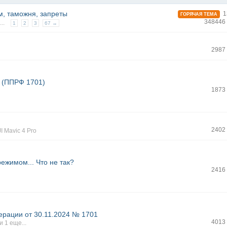
ом, таможня, запреты
1
ГОРЯЧАЯ ТЕМА
348446
..
1
2
3
67 →
2987
х (ППРФ 1701)
1873
2402
I Mavic 4 Pro
жимом... Что не так?
2416
ерации от 30.11.2024 № 1701
4013
и 1 еще...