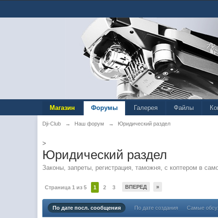
Магазин
Форумы
Галерея
Файлы
Ко
Dji-Club
→
Наш форум
→
Юридический раздел
>
Юридический раздел
Законы, запреты, регистрация, таможня, с коптером в сам
ВПЕРЕД
»
Страница 1 из 5
1
2
3
По дате посл. сообщения
По дате создания
Самые обс