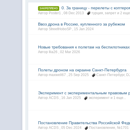
0. За границу - перелеты с коптер
ЗАКРЕПЛЕНО
Автор Poster1 ,
08 Dec 2013
турция
,
запрет
и 2 еще.
Ввоз дрона в Россию, купленного за рубежом
Автор StreetHoboSP ,
15 Jan 2024
Новые требования к полетам на беспилотника
Автор Ilia26 ,
02 Mar 2026
Полеты дроном на окраине Санкт-Петербурга
Автор maxwell67 ,
25 Sep 2025
Санкт-Петербург
,
DJ
Эксперимент с экспериментальным правовым ре
Автор ACDS ,
16 Jan 2025
эксперимент
и 1 еще...
Постановление Правительства Российской Фед
Автор ACDS ,
05 Dec 2024
Постановление
,
№1701