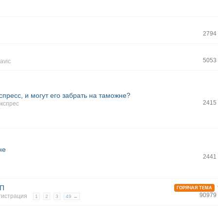
2794
5053
mavic
кспресс, и могут его забрать на таможне?
2415
экспрес
не
2441
ВП
ГОРЯЧАЯ ТЕМА
90979
гистрация
1
2
3
49 →