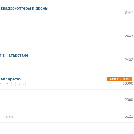
ь квадрокоптеры и дроны
3447
12447
 в Татарстане
2432
 аппаратах
ГОРЯЧАЯ ТЕМА
60090
1
2
3
7 →
2380
6121
правила