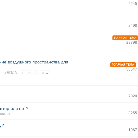
2245
2498
ГОРЯЧАЯ ТЕМА
29798
ние воздушного пространства для
ГОРЯЧАЯ ТЕМА
58547
 на БПЛА
1
2
3
11 →
7020
птер или нет?
3255
можня
у?
1967