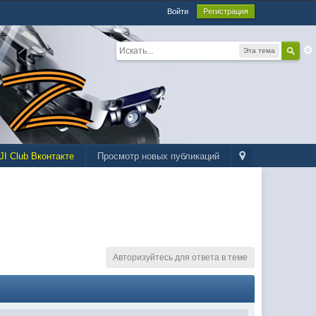
Войти
Регистрация
Эта тема
JI Club Вконтакте
Просмотр новых публикаций
Авторизуйтесь для ответа в теме