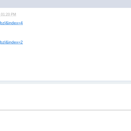
- 01:20 PM
fqbzI&index=4
fqbzI&index=2