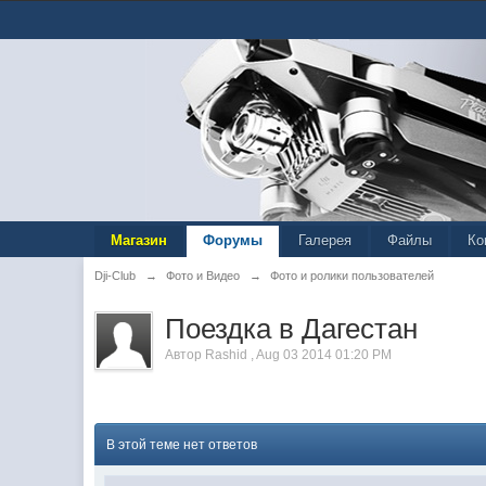
Магазин
Форумы
Галерея
Файлы
Ко
Dji-Club
→
Фото и Видео
→
Фото и ролики пользователей
Поездка в Дагестан
Автор
Rashid
,
Aug 03 2014 01:20 PM
В этой теме нет ответов