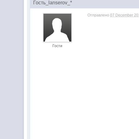
Гость_lanserov_*
Отправлено
07 December 201
Гости