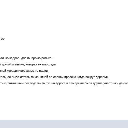
r V2
лько кадров, для их промо ролика..
в другой машине, которая ехала сзади.
ной координировались по рации.
кольное было лететь за машиной по лесной просеке когда вокруг деревья.
и к фатальным последствиям т.к. на дороге в это время были другие участники движе