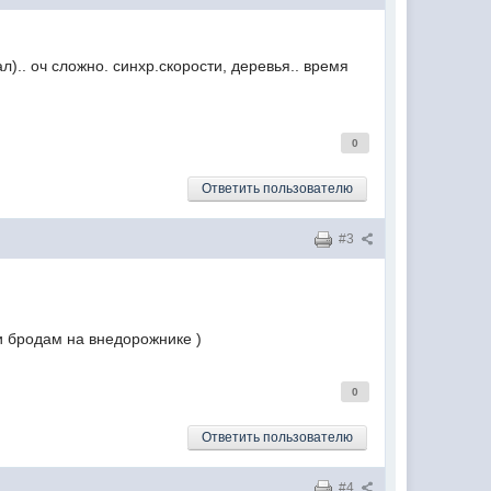
л).. оч сложно. синхр.скорости, деревья.. время
0
Ответить пользователю
#3
 и бродам на внедорожнике )
0
Ответить пользователю
#4