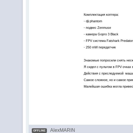
Комплектация коптера:
- dji phantom
- подвес Zenmuse
- камера Gopro 3 Black
- FPV система Fatshark Predato
- 250 mW передатчик
Знакомые попросили снять неско
Я сидел с пультом в FPV очках 
Действия с преследуемой маши
Самое сложное, но и самое при
Малейшая ошибка могла привест
AlexMARIN
OFFLINE