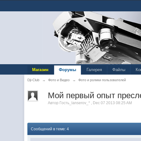
Магазин
Форумы
Галерея
Файлы
Ко
Dji-Club
→
Фото и Видео
→
Фото и ролики пользователей
Мой первый опыт пресл
Автор
Гость_lanserov_*
,
Dec 07 2013 08:25 AM
Сообщений в теме: 4