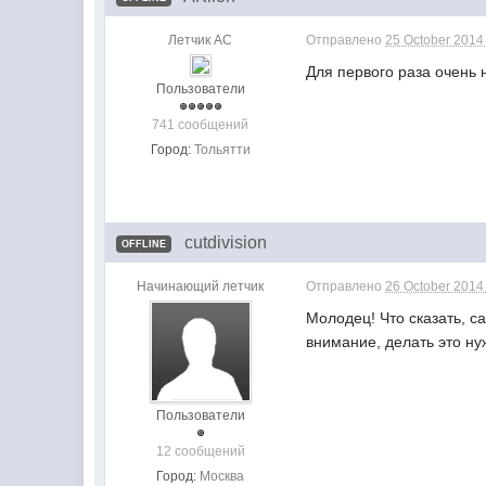
Летчик АС
Отправлено
25 October 2014
Для первого раза очень 
Пользователи
741 сообщений
Город:
Тольятти
cutdivision
OFFLINE
Начинающий летчик
Отправлено
26 October 2014
Молодец! Что сказать, с
внимание, делать это н
Пользователи
12 сообщений
Город:
Москва