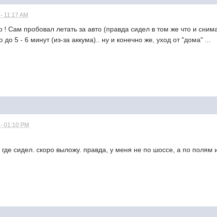
 - 11:17 AM
 ! Сам пробовал летать за авто (правда сидел в том же что и снима
о 5 - 6 минут (из-за аккума).. ну и конечно же, уход от "дома" ...
 - 01:10 PM
, где сидел. скоро выложу. правда, у меня не по шоссе, а по полям