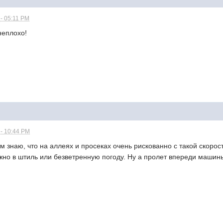
 - 05:11 PM
неплохо!
 - 10:44 PM
ам знаю, что на аллеях и просеках очень рискованно с такой скорос
ужно в штиль или безветренную погоду. Ну а пролет впереди маши