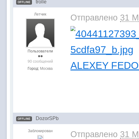
trolle
OFFLINE
Летчик
Отправлено
31 M
Пользователи
90 сообщений
ALEXEY FED
Город:
Москва
DozorSPb
OFFLINE
Заблокирован
Отправлено
31 M