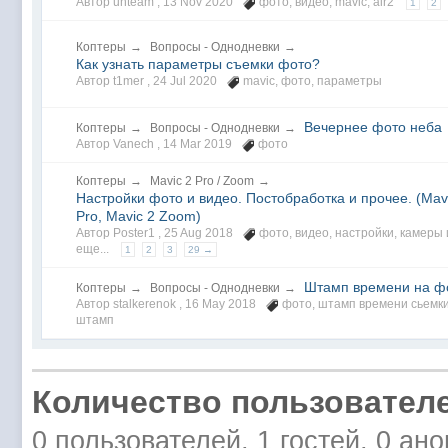
Автор unteam ,
13 Nov 2020
фото
,
видео
,
mavic
,
air2
1
2
Коптеры
→
Вопросы - Однодневки
→
Как узнать параметры съемки фото?
Автор t1mer ,
24 Jul 2020
mavic
,
фото
,
параметры
Вечернее фото неба
Коптеры
→
Вопросы - Однодневки
→
Автор Vanech ,
14 Mar 2019
фото
Коптеры
→
Mavic 2 Pro / Zoom
→
Настройки фото и видео. Постобработка и прочее. (Mav
Pro, Mavic 2 Zoom)
Автор Poster1 ,
25 Aug 2018
фото
,
видео
,
настройки
,
камеры
еще...
1
2
3
29 →
Штамп времени на ф
Коптеры
→
Вопросы - Однодневки
→
Автор stalkerenok ,
16 May 2018
фото
,
штамп времени сьемк
штамп
Количество пользователе
0 пользователей, 1 гостей, 0 ан