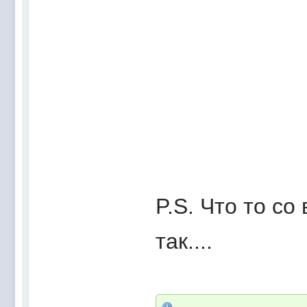
P.S. Что то с
так....