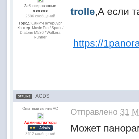
Заблокированные
trolle
,А если 
2586 сообщений
Город:
Санкт-Петербург
Коптер:
Mavic Pro / Spark /
Diatone M530 / Walkera
Runner
https://1pano
ACDS
OFFLINE
Опытный летчик АС
Отправлено
31 M
Администраторы
Может панора
3612 сообщений