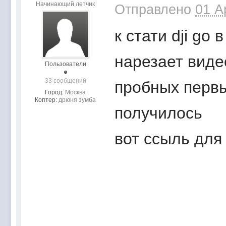
Начинающий летчик
Отправлено
01 A
к стати dji go
нарезает виде
Пользователи
33 сообщений
пробных первы
Город:
Москва
Коптер:
дрюня зумба
получилось
вот ссыль дл