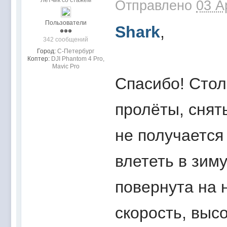
Летчик со стажем
Отправлено
03 A
Пользователи
Shark
,
342 сообщений
Город:
С-Петербург
Коптер:
DJI Phantom 4 Pro,
Mavic Pro
Спасибо! Стол
пролёты, снят
не получается
влететь в зиму
повернута на н
скорость, выс