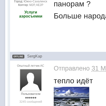
панорам ?
Город:
Южно-Сахалинск
Коптер:
M2P, AE2P
Услуги
Больше народа
аэросъемки
SergKap
OFFLINE
Опытный летчик АС
Отправлено
31 M
тепло идёт
Пользователи
3245 сообщений