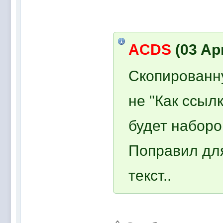
ACDS
(03 Apr
Скопированну
не "Как ссылк
будет наборо
Поправил для
текст..