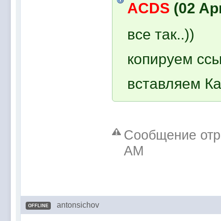
ACDS
(02 Apr
все так..))
копируем ссы
вставляем Как
Сообщение отре
AM
antonsichov
OFFLINE