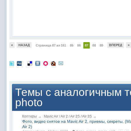
«
НАЗАД
ВПЕРЕД
»
Страница 87 из 161
85
86
87
88
89
Темы с аналогичным т
photo
Коптеры
→
Mavic Air / Air 2 / Air 2S / Air 3S
→
Фото, видео снятое на Mavic Air 2, приемы, секреты. (M
Air 2)