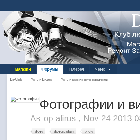
Магазин
Форумы
Галерея
Меню
Dji-Club
→
Фото и Видео
→
Фото и ролики пользователей
Фотографии и ви
Автор
alirus
,
Nov 24 2013 
фото
фотографии
photo