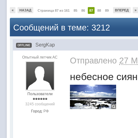
«
НАЗАД
ВПЕРЕД
»
Страница 87 из 161
85
86
87
88
89
Сообщений в теме: 3212
SergKap
OFFLINE
Опытный летчик АС
Отправлено
27 M
небесное сия
Пользователи
3245 сообщений
Город:
РФ