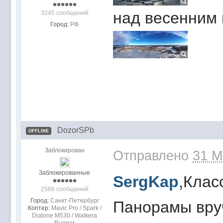
над весенним
3245 сообщений
Город:
РФ
DozorSPb
OFFLINE
Заблокирован
Отправлено
31 M
Заблокированные
SergKap
,Класс
2586 сообщений
Город:
Санкт-Петербург
Панорамы вру
Коптер:
Mavic Pro / Spark /
Diatone M530 / Walkera