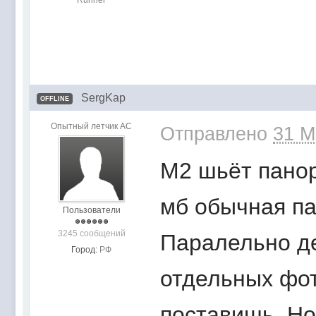
Runner
SergKap
OFFLINE
Опытный летчик АС
Отправлено
31 M
М2 шьёт пано
мб обычная па
Пользователи
3245 сообщений
Паралельно де
Город:
РФ
отдельных фот
поставишь. Но