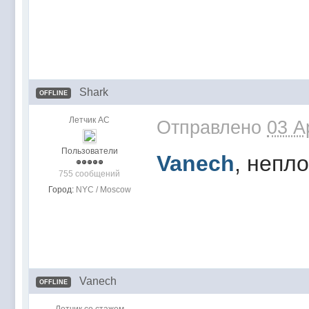
Shark
OFFLINE
Летчик АС
Отправлено
03 A
Пользователи
Vanech
, непл
755 сообщений
Город:
NYC / Moscow
Vanech
OFFLINE