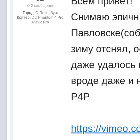
Всем привет!
342 сообщений
Город:
С-Петербург
Снимаю эпичны
Коптер:
DJI Phantom 4 Pro,
Mavic Pro
Павловске(соб
зиму отснял, 
даже удалось 
вроде даже и 
P4P
https://vimeo.