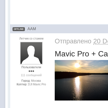
AAM
OFFLINE
Летчик со стажем
Отправлено
20 D
Mavic Pro + C
Пользователи
111 сообщений
Город:
Москва
Коптер:
DJI Mavic Pro