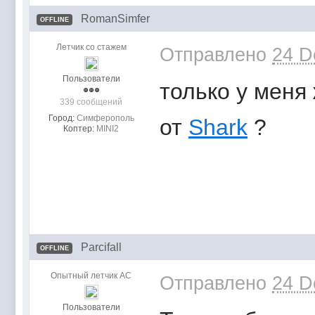
RomanSimfer
OFFLINE
Летчик со стажем
Отправлено
24 D
Пользователи
только у меня
339 сообщений
Город:
Симферополь
от
Shark
?
Коптер:
MINI2
Parcifall
OFFLINE
Опытный летчик АС
Отправлено
24 D
Пользователи