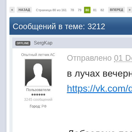
«
НАЗАД
ВПЕРЕД
»
Страница 80 из 161
78
79
80
81
82
Сообщений в теме: 3212
SergKap
OFFLINE
Опытный летчик АС
Отправлено
01 D
в лучах вечер
https://vk.com/
Пользователи
3245 сообщений
Город:
РФ