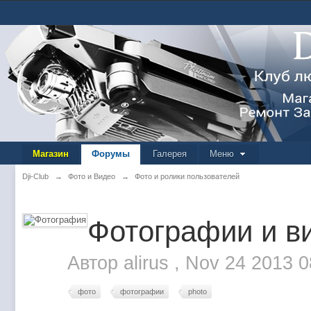
Магазин
Форумы
Галерея
Меню
Dji-Club
→
Фото и Видео
→
Фото и ролики пользователей
Фотографии и ви
Автор
alirus
,
Nov 24 2013 
фото
фотографии
photo