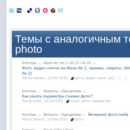
Темы с аналогичным т
photo
Коптеры
→
Mavic Air / Air 2 / Air 2S / Air 3S
→
Фото, видео снятое на Mavic Air 2, приемы, секреты. (M
Air 2)
Автор unteam ,
13 Nov 2020
фото
,
видео
,
mavic
,
air2
1
2
Коптеры
→
Вопросы - Однодневки
→
Как узнать параметры съемки фото?
Автор t1mer ,
24 Jul 2020
mavic
,
фото
,
параметры
Вечернее фото неба
Коптеры
→
Вопросы - Однодневки
→
Автор Vanech ,
14 Mar 2019
фото