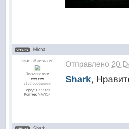
Micha
OFFLINE
Опытный летчик АС
Отправлено
20 D
Пользователи
Shark
, Нравит
3106 сообщений
Город:
Саратов
Коптер:
MAVICи
Shark
OFFLINE