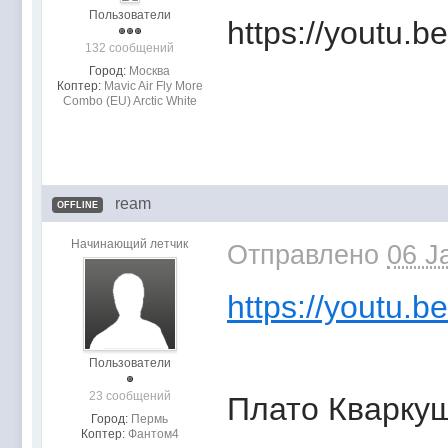
Пользователи
https://youtu.
132 сообщений
Город:
Москва
Коптер:
Mavic Air Fly More
Combo (EU) Arctic White
ream
OFFLINE
Начинающий летчик
Отправлено
06 J
https://youtu
Пользователи
23 сообщений
Плато Кварку
Город:
Пермь
Коптер:
Фантом4