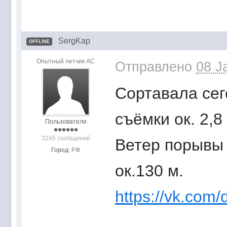
SergKap
OFFLINE
Опытный летчик АС
Отправлено
08 J
Сортавала сег
съёмки ок. 2,8
Пользователи
3245 сообщений
Ветер порывы 
Город:
РФ
ок.130 м.
https://vk.com/