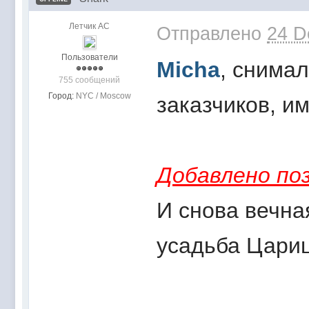
Летчик АС
Отправлено
24 D
Пользователи
Micha
, снима
755 сообщений
Город:
NYC / Moscow
заказчиков, и
Добавлено поз
И снова вечна
усадьба Цари