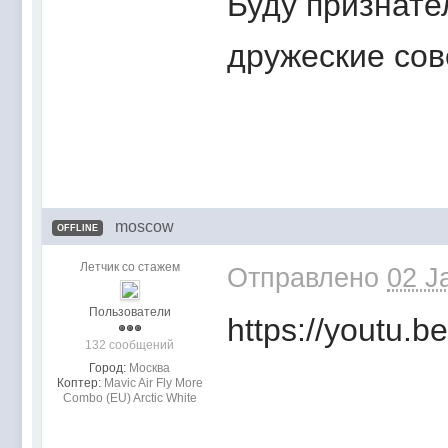
Буду признате
дружеские со
moscow
OFFLINE
Летчик со стажем
Отправлено
02 J
Пользователи
https://youtu.
132 сообщений
Город:
Москва
Коптер:
Mavic Air Fly More
Combo (EU) Arctic White