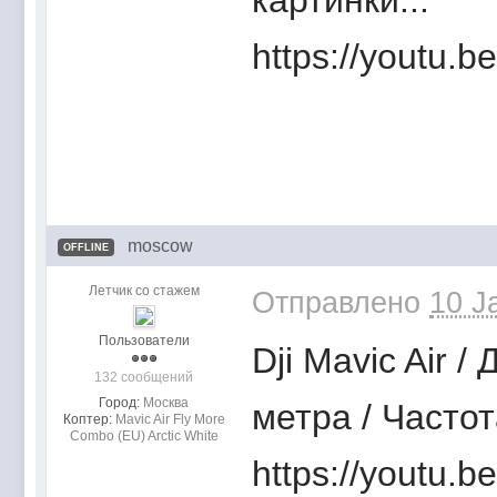
картинки...
https://youtu
moscow
OFFLINE
Летчик со стажем
Отправлено
10 J
Пользователи
Dji Mavic Air 
132 сообщений
Город:
Москва
метра / Частот
Коптер:
Mavic Air Fly More
Combo (EU) Arctic White
https://youtu.