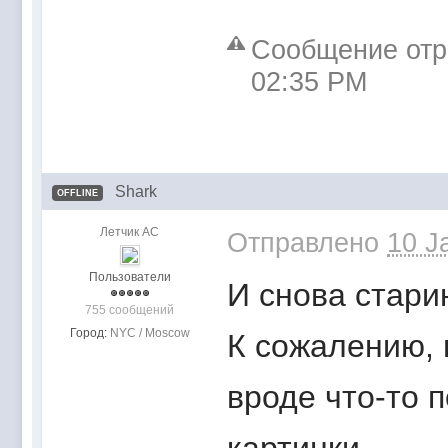
Сообщение отре
02:35 PM
Shark
OFFLINE
Летчик АС
Отправлено
10 J
Пользователи
И снова старин
755 сообщений
Город:
NYC / Moscow
К сожалению, 
вроде что-то 