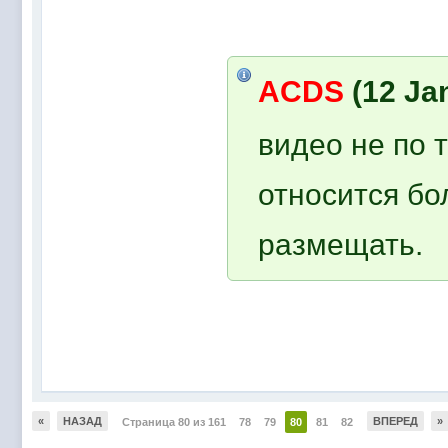
ACDS
(12 Jan
видео не по 
относится бо
размещать.
«
НАЗАД
ВПЕРЕД
»
Страница 80 из 161
78
79
80
81
82