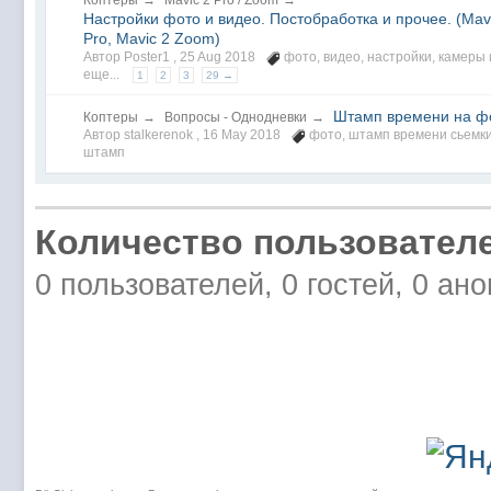
Коптеры
→
Mavic 2 Pro / Zoom
→
Настройки фото и видео. Постобработка и прочее. (Mav
Pro, Mavic 2 Zoom)
Автор Poster1 ,
25 Aug 2018
фото
,
видео
,
настройки
,
камеры
еще...
1
2
3
29 →
Штамп времени на ф
Коптеры
→
Вопросы - Однодневки
→
Автор stalkerenok ,
16 May 2018
фото
,
штамп времени сьемк
штамп
Количество пользователе
0 пользователей, 0 гостей, 0 ан