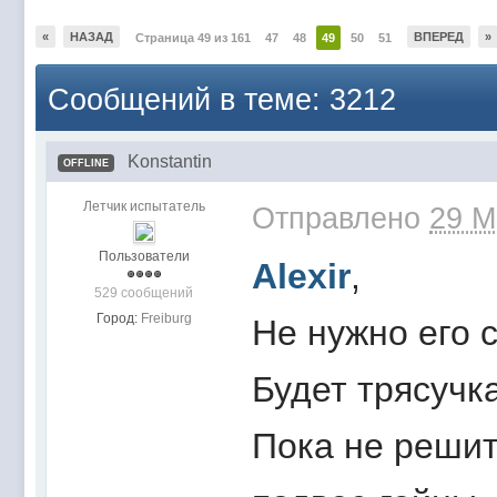
«
НАЗАД
ВПЕРЕД
»
Страница 49 из 161
47
48
49
50
51
Сообщений в теме: 3212
Konstantin
OFFLINE
Летчик испытатель
Отправлено
29 M
Пользователи
Alexir
,
529 сообщений
Город:
Freiburg
Не нужно его с
Будет трясучка
Пока не реши