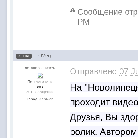
Сообщение отре
PM
LOVец
OFFLINE
Летчик со стажем
Отправлено
07 J
Пользователи
На "Новолипец
301 сообщений
проходит видео
Город:
Харьков
Друзья, Вы здо
ролик. Автором