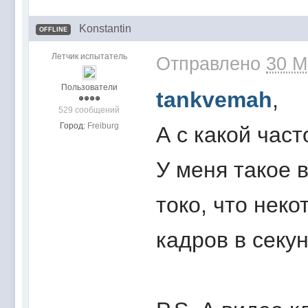
Konstantin
OFFLINE
Летчик испытатель
Отправлено
30 M
Пользователи
tankvemah
,
529 сообщений
Город:
Freiburg
А с какой час
У меня такое в
токо, что нек
кадров в секу