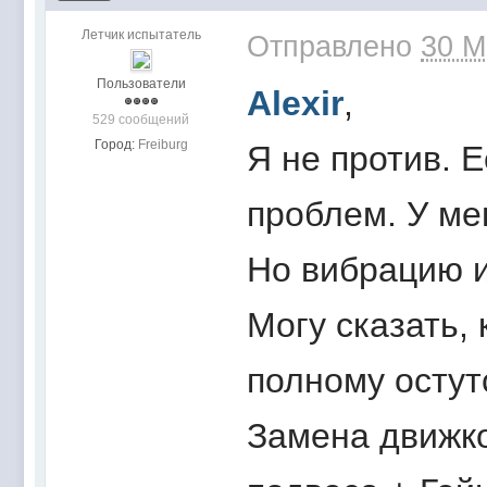
Летчик испытатель
Отправлено
30 M
Пользователи
Alexir
,
529 сообщений
Город:
Freiburg
Я не против. Е
проблем. У ме
Но вибрацию и
Могу сказать,
полному остут
Замена движко