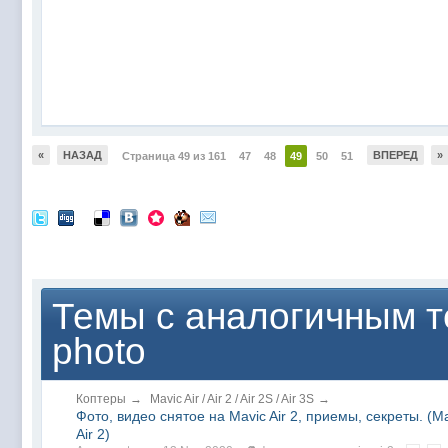
«
НАЗАД
ВПЕРЕД
»
Страница 49 из 161
47
48
49
50
51
Темы с аналогичным т
photo
Коптеры
→
Mavic Air / Air 2 / Air 2S / Air 3S
→
Фото, видео снятое на Mavic Air 2, приемы, секреты. (M
Air 2)