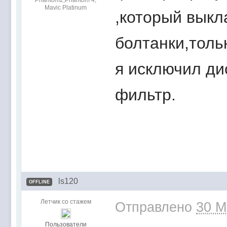
Phantom2,Phantom 4,
Mavic Platinum
,который выкл
болтанки,толь
я исключил ди
фильтр.
ls120
OFFLINE
Летчик со стажем
Отправлено
30 M
Пользователи