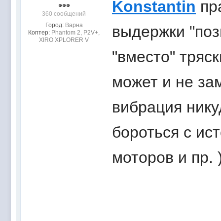
Konstantin
пр
360 сообщений
Город:
Варна
выдержки "поз
Коптер:
Phantom 2, P2V+,
XIRO XPLORER V
"вместо" тряс
может и не зам
вибрация нику
бороться с ис
моторов и пр. 