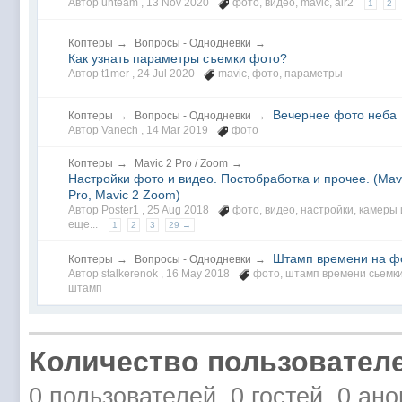
Автор unteam ,
13 Nov 2020
фото
,
видео
,
mavic
,
air2
1
2
Коптеры
→
Вопросы - Однодневки
→
Как узнать параметры съемки фото?
Автор t1mer ,
24 Jul 2020
mavic
,
фото
,
параметры
Вечернее фото неба
Коптеры
→
Вопросы - Однодневки
→
Автор Vanech ,
14 Mar 2019
фото
Коптеры
→
Mavic 2 Pro / Zoom
→
Настройки фото и видео. Постобработка и прочее. (Mav
Pro, Mavic 2 Zoom)
Автор Poster1 ,
25 Aug 2018
фото
,
видео
,
настройки
,
камеры
еще...
1
2
3
29 →
Штамп времени на ф
Коптеры
→
Вопросы - Однодневки
→
Автор stalkerenok ,
16 May 2018
фото
,
штамп времени сьемк
штамп
Количество пользователе
0 пользователей, 0 гостей, 0 ан