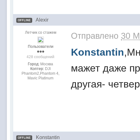
Alexir
OFFLINE
Летчик со стажем
Отправлено
30 M
Пользователи
Konstantin
,Мн
428 сообщений
Город:
Москва
мажет даже пр
Коптер:
DJI
Phantom2,Phantom 4,
Mavic Platinum
другая- четве
Konstantin
OFFLINE