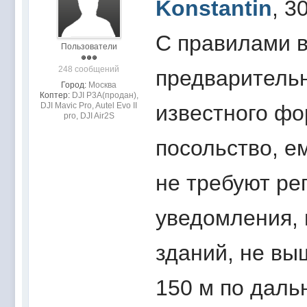
Konstantin
, 3
С правилами в
Пользователи
248 сообщений
предварительн
Город:
Москва
Коптер:
DJI P3A(продан),
DJI Mavic Pro, Autel Evo II
известного фо
pro, DJI Air2S
посольство, ем
не требуют ре
уведомления, 
зданий, не вы
150 м по дальн