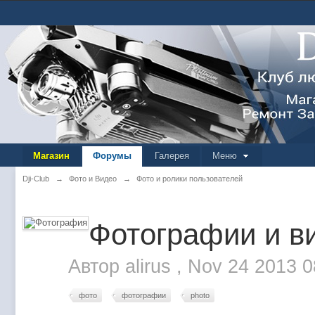
Магазин
Форумы
Галерея
Меню
Dji-Club
→
Фото и Видео
→
Фото и ролики пользователей
Фотографии и ви
Автор
alirus
,
Nov 24 2013 
фото
фотографии
photo