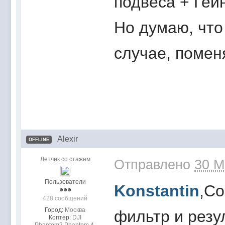
подвеса + Гей
Но думаю, что
случае, помен
Alexir
OFFLINE
Летчик со стажем
Отправлено
30 M
Пользователи
Konstantin
,Со
428 сообщений
Город:
Москва
фильтр и резу
Коптер:
DJI