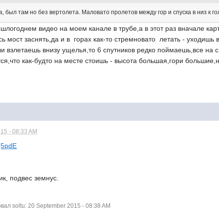
, был там но без вертолета. Маловато пролетов между гор и спуска в низ к г
ошлогоднем видео на моем канале в трубе,а в этот раз вначале ка
сь мост заснять,да и в горах как-то стремновато летать - уходишь
ли взлетаешь внизу ущелья,то 6 спутников редко поймаешь,все на с
ся,что как-будто на месте стоишь - высота большая,гори большие,на
15 - 08:33 AM
q5pdE
к, подвес земнус.
л soltu: 20 September 2015 - 08:38 AM