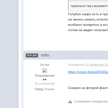
прикольно там у монумента
Голубое озеро есть в пр
на запись нажать,хотело
колбасит конкретно,а ес
потом на видео получает
soltu
OFFLINE
Летчик
Отправлено
20 September 20
https://youtu.be/qoQQdG
Пользователи
50 сообщений
Снимал на фторой фанти
Город:
Покачи
Сообщение отредактирова