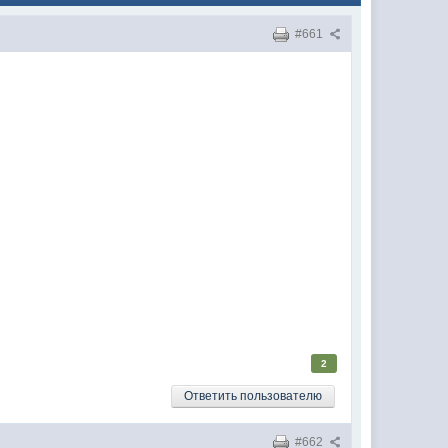
#661
2
Ответить пользователю
#662