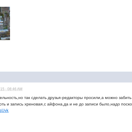
15 - 08:46 AM
льность,но так сделать друзья-редакторы просили,а можно забить 
оть и запись хреновая,с айфона,да и не до записи было,надо поскор
vsUvk