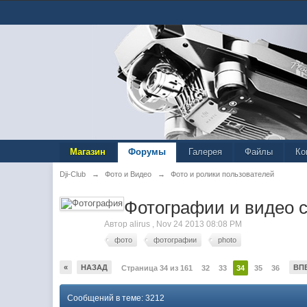
Магазин
Форумы
Галерея
Файлы
Ко
Dji-Club
→
Фото и Видео
→
Фото и ролики пользователей
Фотографии и видео с
Автор
alirus
,
Nov 24 2013 08:08 PM
фото
фотографии
photo
«
НАЗАД
ВП
Страница 34 из 161
32
33
34
35
36
Сообщений в теме: 3212