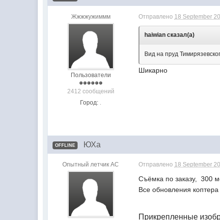
Жжжжужиммм
Отправлено
18 September 20
haiwian сказал(а)
Вид на пруд Тимирязевско
Шикарно
Пользователи
2412 сообщений
Город:
.
ЮХа
OFFLINE
Опытный летчик АС
Отправлено
18 September 20
Съёмка по заказу, 300 ме
Все обновления коптера
Прикрепленные изоб