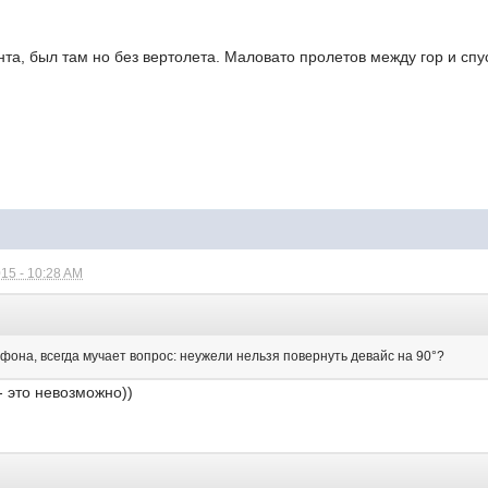
та, был там но без вертолета. Маловато пролетов между гор и спус
15 - 10:28 AM
ефона, всегда мучает вопрос: неужели нельзя повернуть девайс на 90°?
 это невозможно))