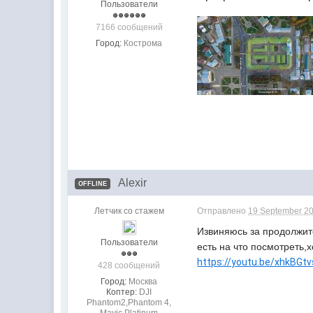
Пользователи
7166 сообщений
Город:
Кострома
Alexir
OFFLINE
Летчик со стажем
Отправлено
19 September 20
Извиняюсь за продолжите
Пользователи
есть на что посмотреть,х
https://youtu.be/xhkBGt
428 сообщений
Город:
Москва
Коптер:
DJI
Phantom2,Phantom 4,