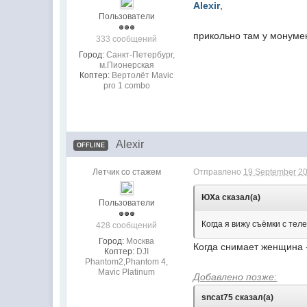
Alexir
,
Пользователи
прикольно там у монумен
333 сообщений
Город:
Санкт-Петербург,
м.Пионерская
Коптер:
Вертолёт Mavic
pro 1 combo
Alexir
OFFLINE
Летчик со стажем
Отправлено
19 September 20
ЮХа сказал(а)
Пользователи
Когда я вижу съёмки с тел
428 сообщений
Город:
Москва
Когда снимает женщина -
Коптер:
DJI
Phantom2,Phantom 4,
Mavic Platinum
Добавлено позже:
sncat75 сказал(а)