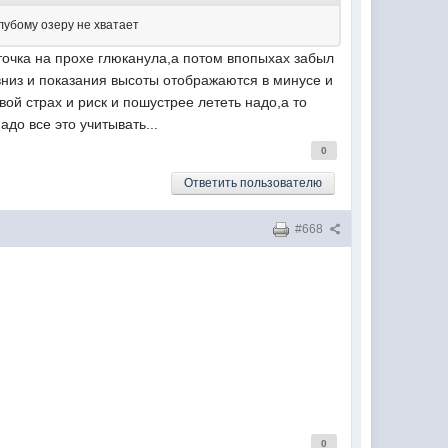
олубому озеру не хватает
рточка на прохе глюканула,а потом впопыхах забыл
 вниз и показания высоты отображаются в минусе и
вой страх и риск и пошустрее лететь надо,а то
до все это учитывать...
0
Ответить пользователю
#668
0