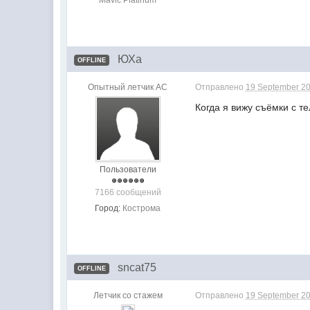
Mavic Platinum
ЮХа
OFFLINE
Опытный летчик АС
Отправлено
19 September 20
Когда я вижу съёмки с т
Пользователи
7166 сообщений
Город:
Кострома
sncat75
OFFLINE
Летчик со стажем
Отправлено
19 September 20