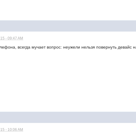
15 - 09:47 AM
елефона, всегда мучает вопрос: неужели нельзя повернуть девайс 
15 - 10:06 AM