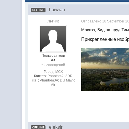
haiwian
OFFLINE
Летчик
Отправлено
18 September 20
Москва, Вид на пруд Тим
Прикрепленные изоб
Пользователи
52 сообщений
Город:
МСК
Коптер:
Phantom2; 3DR
Iris+; Phantom3A; DJI Mavic
Air
eleksir
OFFLINE