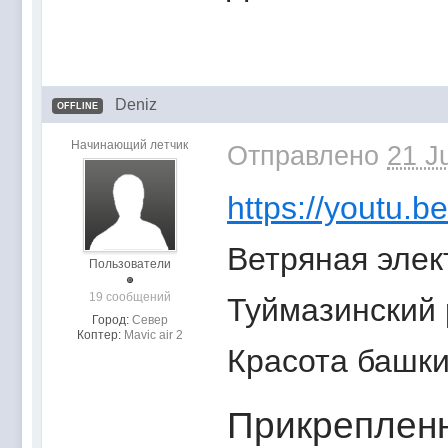
Deniz
OFFLINE
Начинающий летчик
Отправлено
21 J
https://youtu
Ветряная элек
Пользователи
19 сообщений
Туймазинский 
Город:
Север
Коптер:
Mavic air 2
Красота башки
Прикреплен