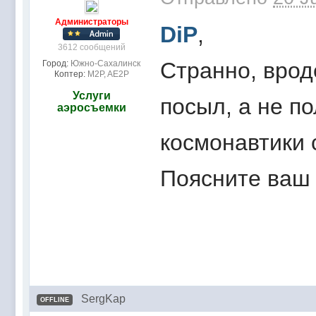
Администраторы
DiP
,
3612 сообщений
Странно, врод
Город:
Южно-Сахалинск
Коптер:
M2P, AE2P
Услуги
посыл, а не п
аэросъемки
космонавтики 
Поясните ваш 
SergKap
OFFLINE