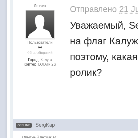
Летчик
Отправлено
21 J
Уважаемый, Se
на флаг Калуж
Пользователи
66 сообщений
поэтому, кака
Город:
Калуга
Коптер:
DJI AIR 2S
ролик?
SergKap
OFFLINE
Опытный летчик АС