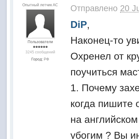
Опытный летчик АС
Отправлено
20 J
DiP
,
Наконец-то ув
Пользователи
3245 сообщений
Охренел от кр
Город:
РФ
поучиться мас
1. Почему зах
когда пишите 
на английском
убогим ? Вы и