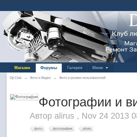
Магазин
Форумы
Галерея
Меню
Dji-Club
→
Фото и Видео
→
Фото и ролики пользователей
Фотографии и ви
Автор
alirus
,
Nov 24 2013 
фото
фотографии
photo