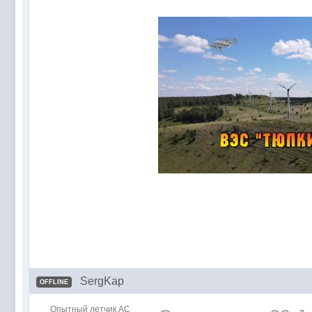
SergKap
OFFLINE
Опытный летчик АС