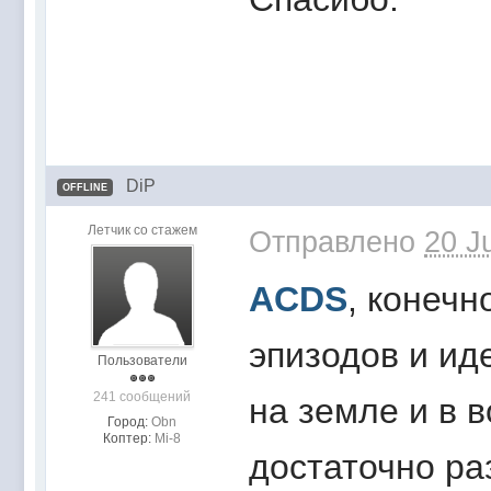
DiP
OFFLINE
Летчик со стажем
Отправлено
20 J
ACDS
, конечн
эпизодов и ид
Пользователи
241 сообщений
на земле и в 
Город:
Obn
Коптер:
Mi-8
достаточно ра