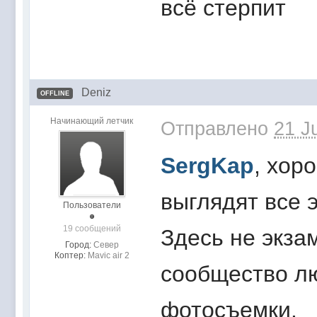
всё стерпит
Deniz
OFFLINE
Начинающий летчик
Отправлено
21 J
SergKap
, хор
выглядят все 
Пользователи
19 сообщений
Здесь не экза
Город:
Север
Коптер:
Mavic air 2
сообщество л
фотосъемки.