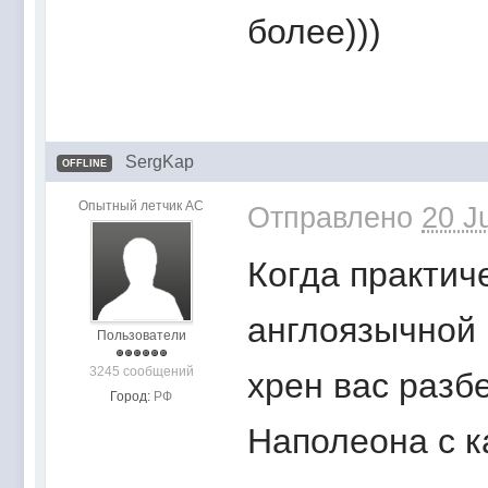
более)))
SergKap
OFFLINE
Опытный летчик АС
Отправлено
20 J
Когда практич
англоязычной 
Пользователи
3245 сообщений
хрен вас разб
Город:
РФ
Наполеона с к