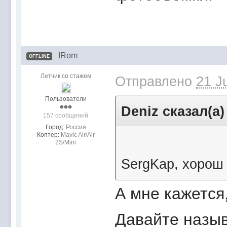
IRom
OFFLINE
Летчик со стажем
Отправлено
21 J
Пользователи
Deniz сказал(а)
157 сообщений
Город:
Россия
Коптер:
Mavic Air/Air
2S/Mini
SergKap, хорош 
А мне кажется
Давайте назыв