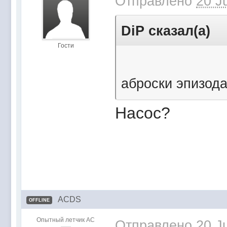
Отправлено
20 J
DiP сказал(а)
Гости
аброски эпизода
Насос?
ACDS
OFFLINE
Опытный летчик АС
Отправлено
20 J