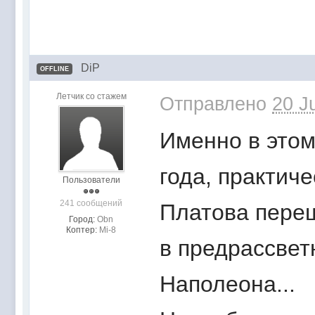
DiP
OFFLINE
Летчик со стажем
Отправлено
20 J
Именно в этом
года, практич
Пользователи
241 сообщений
Платова переш
Город:
Obn
Коптер:
Mi-8
в предрассвет
Наполеона...