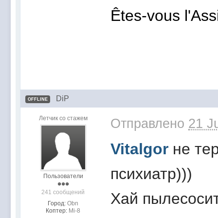
Êtes-vous l'Ass
DiP
OFFLINE
Летчик со стажем
Отправлено
21 J
Vitalgor
не тер
психиатр)))
Пользователи
241 сообщений
Хай пылесосит
Город:
Obn
Коптер:
Mi-8