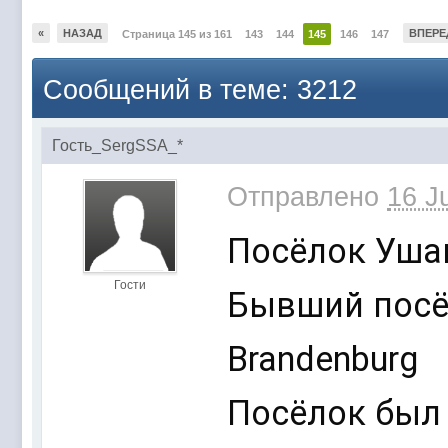
«
НАЗАД
ВПЕРЕ
Страница 145 из 161
143
144
145
146
147
Сообщений в теме: 3212
Гость_SergSSA_*
Отправлено
16 J
Посёлок Уша
Гости
Бывший посёл
Brandenburg
Посёлок был 