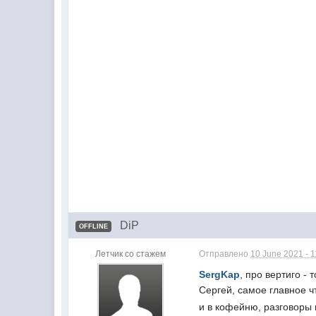
DiP
OFFLINE
Летчик со стажем
Отправлено
10 June 2021 - 
SergKap
, про вертиго - 
Сергей, самое главное 
и в кофейню, разговоры 