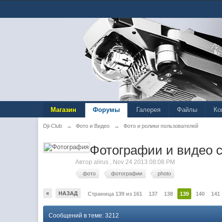
Магазин
Форумы
Галерея
Файлы
Ко
Dji-Club
→
Фото и Видео
→
Фото и ролики пользователей
Фотографии и видео с
Автор
alirus
,
Nov 24 2013 08:08 PM
фото
фотографии
photo
«
НАЗАД
Страница 139 из 161
137
138
139
140
141
Сообщений в теме: 3212