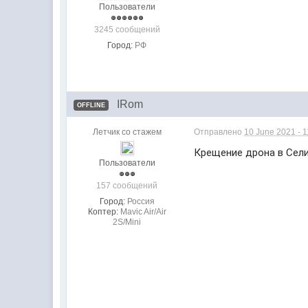
Пользователи
3245 сообщений
Город:
РФ
IRom
OFFLINE
Летчик со стажем
Отправлено
10 June 2021 - 
Крещение дрона в Сели
Пользователи
157 сообщений
Город:
Россия
Коптер:
Mavic Air/Air
2S/Mini