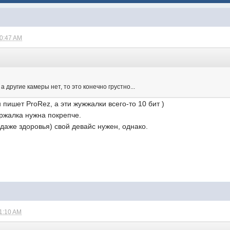
10:47 AM
а другие камеры нет, то это конечно грустно...
 пишет ProRez, а эти жужжалки всего-то 10 бит )
ржалка нужна покрепче.
 даже здоровья) свой девайс нужен, однако.
11:10 AM