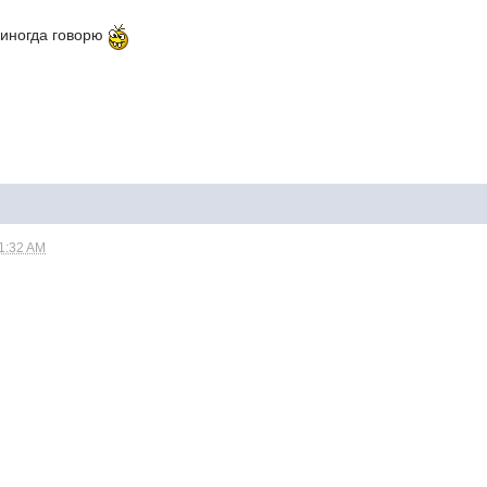
 иногда говорю
11:32 AM
!