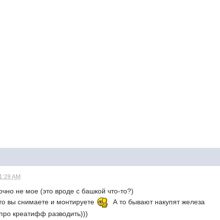
11:28 AM
точно не мое (это вроде с башкой что-то?)
что вы снимаете и монтируете
А то бывают накупят железа
про креатифф разводить)))