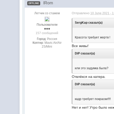
IRom
OFFLINE
Летчик со стажем
Отправлено
10 June 2021 - 
SergKap сказал(а)
Пользователи
157 сообщений
Красота требует жертв !
Город:
Россия
Коптер:
Mavic Air/Air
Все живы!
2S/Mini
DiP сказал(а)
или это задумка была?
Отвлёкся на катера.
DiP сказал(а)
кадр требует покраски!!!!
Нет и нет! Утро было не