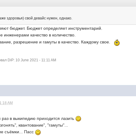
аже здоровья) свой девайс нужен, однако.
еляют бюджет. Бюджет определяет инструментарий.
е инженерами качество в количество.
вание, разрешение и гамуты в качество. Каждому свое.
ал DiP: 10 June 2021 - 11:11 AM
11:18 AM
й раз в выкипедию приходится лазить
озгонять", квантование", "гамуты"...
ие съёмки... Пасс