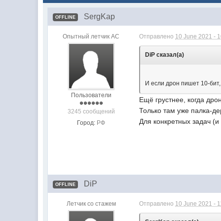
SergKap
OFFLINE
Опытный летчик АС
Отправлено
10 June 2021 - 
DiP сказал(а)
И если дрон пишет 10-бит, 
Пользователи
Ещё грустнее, когда дрон
Только там уже палка-де
3245 сообщений
Для конкретных задач (и
Город:
РФ
DiP
OFFLINE
Летчик со стажем
Отправлено
10 June 2021 - 