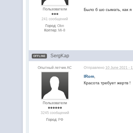
Пользователи
Было б шо сымать, как я
241 сообщений
Город:
Obn
Коптер:
Mi-8
SergKap
OFFLINE
Опытный летчик АС
Отправлено
10 June 2021 - 
IRom
,
Красота требует жертв 
Пользователи
3245 сообщений
Город:
РФ