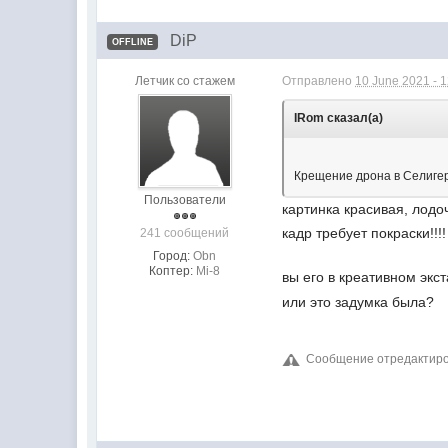
DiP
OFFLINE
Летчик со стажем
Отправлено
10 June 2021 - 
IRom сказал(а)
Крещение дрона в Селиге
Пользователи
картинка красивая, лод
кадр требует покраски!!!!
241 сообщений
Город:
Obn
Коптер:
Mi-8
вы его в креативном эк
или это задумка была?
Сообщение отредактиров