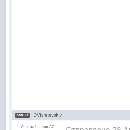
DVishnevskiy
OFFLINE
Опытный летчик АС
Отправлено
28 A