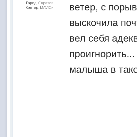
Город:
Саратов
ветер, с поры
Коптер:
MAVICи
выскочила почт
вел себя адек
проигнорить..
малыша в такой