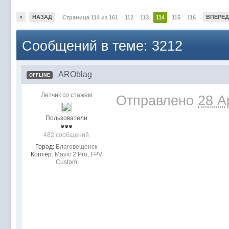
«
НАЗАД
ВПЕРЕД
Страница 114 из 161
112
113
114
115
116
Сообщений в теме: 3212
AROblag
OFFLINE
Летчик со стажем
Отправлено
28 A
Пользователи
482 сообщений
Город:
Благовещенск
Коптер:
Mavic 2 Pro, FPV
Custom