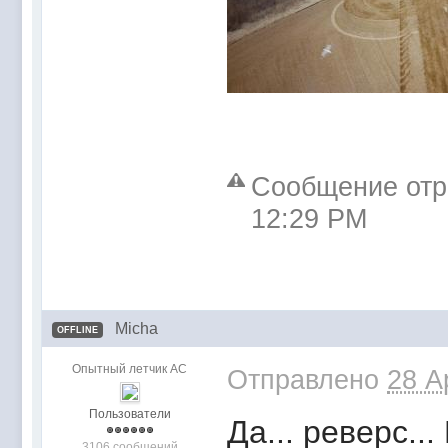
Сообщение отре
12:29 PM
Micha
OFFLINE
Опытный летчик АС
Отправлено
28 A
Пользователи
Да... реверс..
3106 сообщений