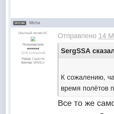
Micha
OFFLINE
Опытный летчик АС
Отправлено
14 M
Пользователи
SergSSA сказал
3106 сообщений
Город:
Саратов
Коптер:
MAVICи
К сожалению, ча
время полётов 
Все то же само