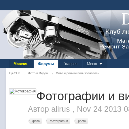
Магазин
Форумы
Галерея
Меню
Dji-Club
→
Фото и Видео
→
Фото и ролики пользователей
Фотографии и ви
Автор
alirus
,
Nov 24 2013 
фото
фотографии
photo