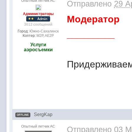
Опытный летчик АС
Отправлено
29 A
Администраторы
Модератор
3612 сообщений
_________
Город:
Южно-Сахалинск
Коптер:
M2P, AE2P
Услуги
аэросъемки
Придерживаем
SergKap
OFFLINE
Опытный летчик АС
Отправлено
03 M