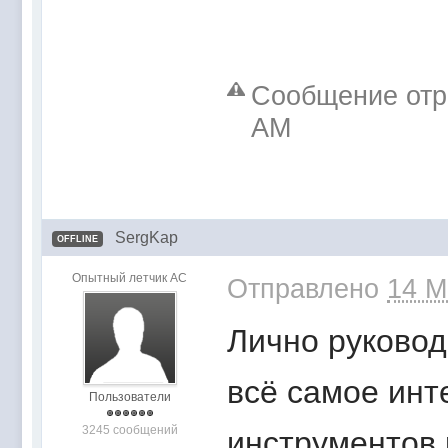
Сообщение отре
AM
SergKap
OFFLINE
Опытный летчик АС
Отправлено
14 M
Лично руковод
всё самое инте
Пользователи
3245 сообщений
инструментов 