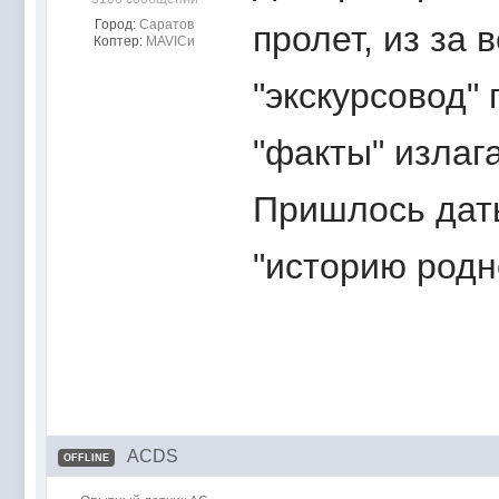
Город:
Саратов
пролет, из за 
Коптер:
MAVICи
"экскурсовод"
"факты" излага
Пришлось дать
"историю родно
ACDS
OFFLINE