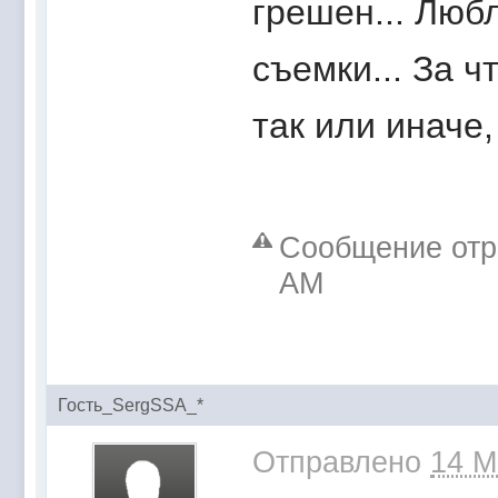
грешен... Любл
съемки... За ч
так или иначе,
Сообщение отре
AM
Гость_SergSSA_*
Отправлено
14 M