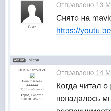
Отправлено
13 M
Снято на mavic
Гости
https://youtu
Micha
OFFLINE
Опытный летчик АС
Отправлено
14 M
Пользователи
Когда читал о
3106 сообщений
Город:
Саратов
попадалось мн
Коптер:
MAVICи