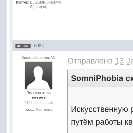
Коптер:
DJI/i1/MP/Spark/P3
S(продан)
ЮХа
OFFLINE
Опытный летчик АС
Отправлено
13 J
SomniPhobia ск
Пользователи
7166 сообщений
Искусственную р
Город:
Кострома
путём работы к