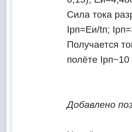
Сила тока раз
Iрп=Eи/tп; Iрп=
Получается то
полёте Iрп~10 
Добавлено поз