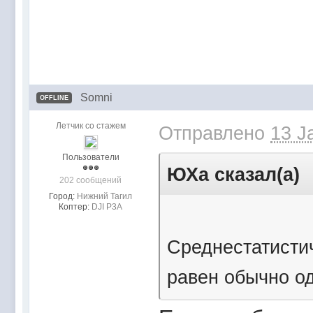
Somni
OFFLINE
Летчик со стажем
Отправлено
13 J
Пользователи
ЮХа сказал(а)
202 сообщений
Город:
Нижний Тагил
Коптер:
DJI P3A
Среднестатистич
равен обычно од