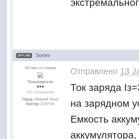
экстремальног
Somni
OFFLINE
Летчик со стажем
Отправлено
13 J
Пользователи
Ток заряда Iз
202 сообщений
Город:
Нижний Тагил
на зарядном у
Коптер:
DJI P3A
Емкость аккум
аккумулятора, 