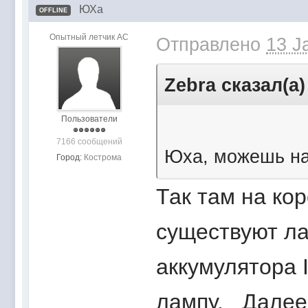
ЮХа
OFFLINE
Опытный летчик АС
Отправлено
13 J
Zebra сказал(а)
Пользователи
7166 сообщений
Юха, можешь на
Город:
Кострома
Так там на ко
существуют ла
аккумулятора 
лампу. Далее,