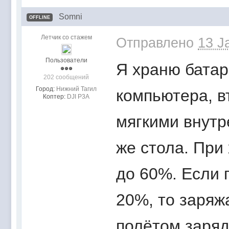
Somni
OFFLINE
Летчик со стажем
Отправлено
13 J
Пользователи
Я храню батар
202 сообщений
Город:
Нижний Тагил
компьютера, в
Коптер:
DJI P3A
мягкими внутр
же стола. При
до 60%. Если 
20%, то заряж
полётом заряд