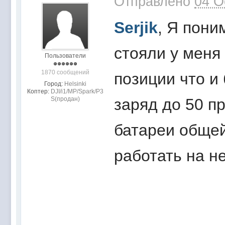
Отправлено
04 O
Serjik
, Я пони
стояли у меня 
Пользователи
1870 сообщений
позиции что и
Город:
Helsinki
Коптер:
DJI/i1/MP/Spark/P3
S(продан)
заряд до 50 пр
батареи общей
работать на не