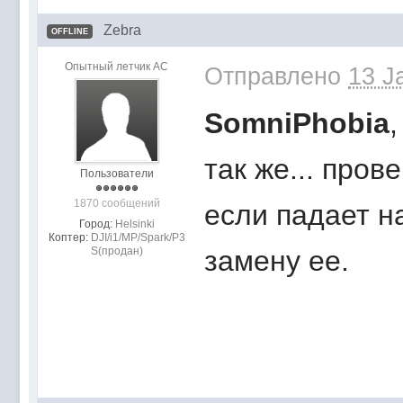
Zebra
OFFLINE
Опытный летчик АС
Отправлено
13 J
SomniPhobia
так же... пров
Пользователи
1870 сообщений
если падает н
Город:
Helsinki
Коптер:
DJI/i1/MP/Spark/P3
S(продан)
замену ее.