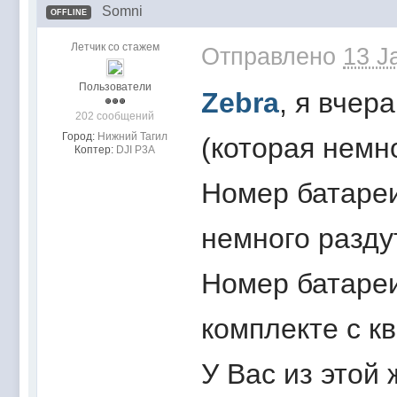
Somni
OFFLINE
Летчик со стажем
Отправлено
13 J
Пользователи
Zebra
, я вчер
202 сообщений
Город:
Нижний Тагил
(которая немно
Коптер:
DJI P3A
Номер батареи
немного разду
Номер батареи
комплекте с к
У Вас из этой