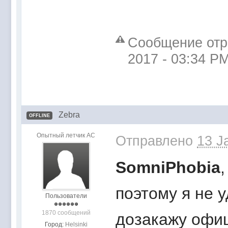
Сообщение отре
2017 - 03:34 P
Zebra
OFFLINE
Опытный летчик АС
Отправлено
13 J
SomniPhobia
поэтому я не 
Пользователи
1870 сообщений
дозакажу офи
Город:
Helsinki