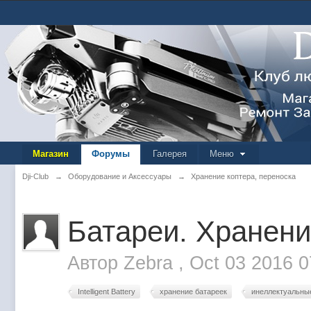
Магазин
Форумы
Галерея
Меню
Dji-Club
→
Оборудование и Аксессуары
→
Хранение коптера, переноска
Батареи. Хранение
Автор
Zebra
,
Oct 03 2016 
Intelligent Battery
хранение батареек
инеллектуальны