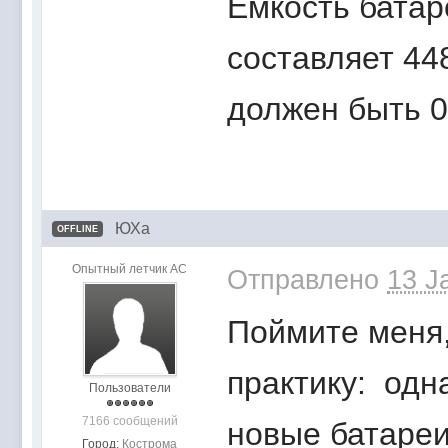
Емкость батар
составляет 44
должен быть 0
ЮХа
OFFLINE
Опытный летчик АС
Отправлено
13 J
Поймите меня
практику: одн
Пользователи
7166 сообщений
новые батаре
Город:
Кострома