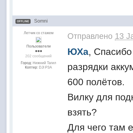
Somni
OFFLINE
Летчик со стажем
Отправлено
13 J
Пользователи
ЮХа
, Спасиб
202 сообщений
Город:
Нижний Тагил
разрядки акку
Коптер:
DJI P3A
600 полётов.
Вилку для под
взять?
Для чего там 