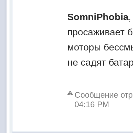
SomniPhobia
просаживает б
моторы бессмы
не садят бата
Сообщение отре
04:16 PM