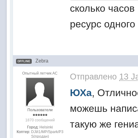
сколько часов
ресурс одного
Zebra
OFFLINE
Опытный летчик АС
Отправлено
13 J
ЮХа
, Отлично
можешь написа
Пользователи
1870 сообщений
такую же гени
Город:
Helsinki
Коптер:
DJI/i1/MP/Spark/P3
S(продан)