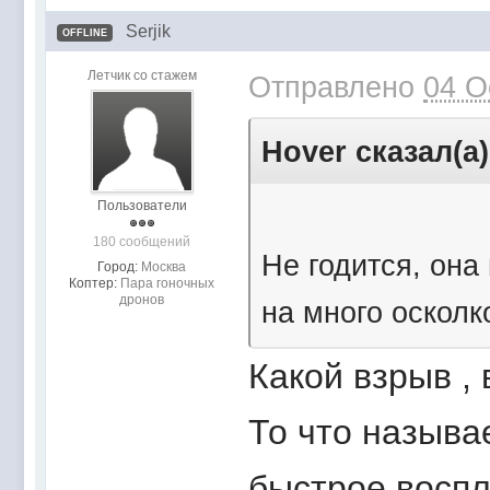
Serjik
OFFLINE
Летчик со стажем
Отправлено
04 O
Hover сказал(а)
Пользователи
180 сообщений
Не годится, она
Город:
Москва
Коптер:
Пара гоночных
дронов
на много осколк
Какой взрыв , 
То что называ
быстрое воспла