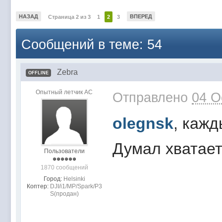
НАЗАД
ВПЕРЕД
Страница 2 из 3
1
2
3
Сообщений в теме: 54
Zebra
OFFLINE
Опытный летчик АС
Отправлено
04 O
olegnsk
, кажд
Думал хватает
Пользователи
1870 сообщений
Город:
Helsinki
Коптер:
DJI/i1/MP/Spark/P3
S(продан)