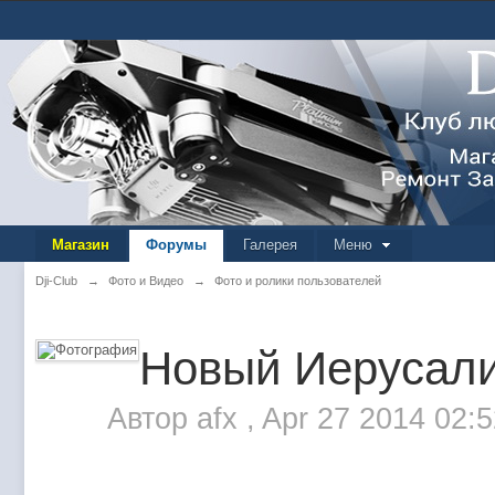
Магазин
Форумы
Галерея
Меню
Dji-Club
→
Фото и Видео
→
Фото и ролики пользователей
Новый Иерусали
Автор
afx
,
Apr 27 2014 02: