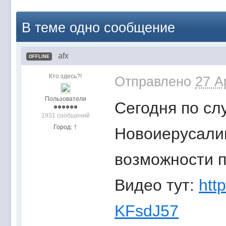
В теме одно сообщение
afx
OFFLINE
Кто здесь?!
Отправлено
27 A
Пользователи
Сегодня по сл
1931 сообщений
Город:
†
Новоиерусали
возможности 
Видео тут:
htt
KFsdJ57