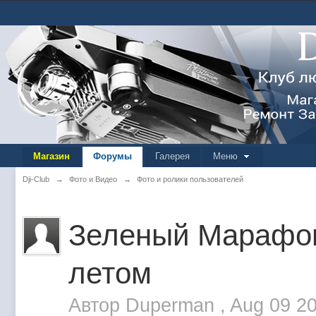
Магазин
Форумы
Галерея
Меню
Dji-Club
→
Фото и Видео
→
Фото и ролики пользователей
Зеленый Марафон
летом
Автор
Duperman
,
Aug 09 2