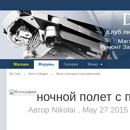
Магазин
Форумы
Галерея
Меню
Dji-Club
→
Фото и Видео
→
Фото и ролики пользователей
ночной полет с
Автор
Nikolai
,
May 27 2015