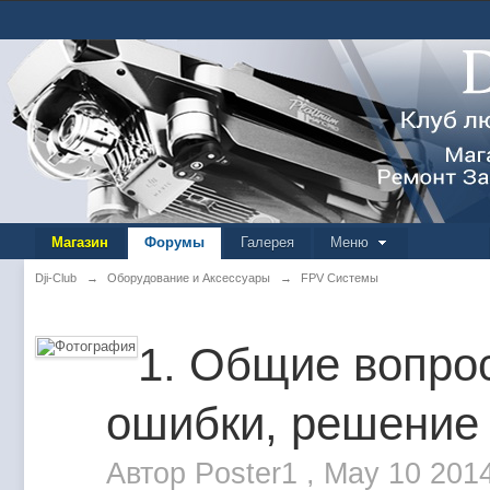
Магазин
Форумы
Галерея
Меню
Dji-Club
→
Оборудование и Аксессуары
→
FPV Системы
1. Общие вопрос
ошибки, решение
Автор
Poster1
,
May 10 201