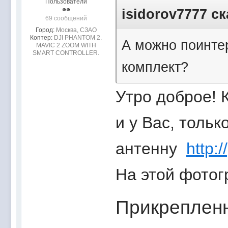
Пользователи
isidorov7777 ск
69 сообщений
Город:
Москва, СЗАО
Коптер:
DJI PHANTOM 2.
А можно поинтер
MAVIC 2 ZOOM WITH
SMART CONTROLLER.
комплект?
Утро доброе! 
и у Вас, тольк
антенну
http:
На этой фотог
Прикреплен