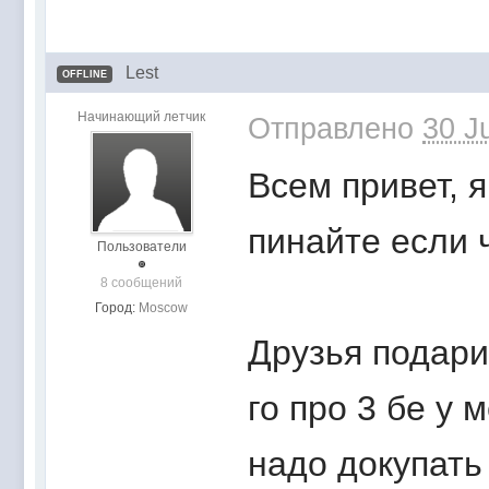
Lest
OFFLINE
Начинающий летчик
Отправлено
30 J
Всем привет, я
пинайте если 
Пользователи
8 сообщений
Город:
Moscow
Друзья подари
го про 3 бе у
надо докупать 