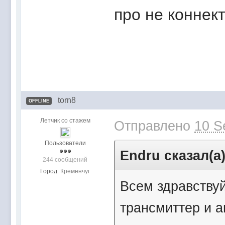
про не коннект
torn8
OFFLINE
Летчик со стажем
Отправлено
10 S
Пользователи
Endru сказал(а
244 сообщений
Город:
Кременчуг
Всем здравствуй
трансмиттер и а