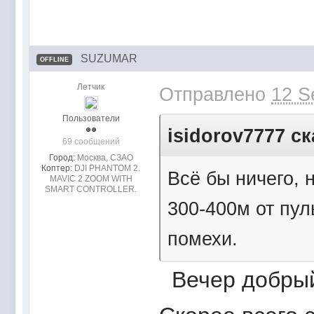
SUZUMAR
OFFLINE
Летчик
Отправлено
12 S
Пользователи
isidorov7777 ск
69 сообщений
Город:
Москва, СЗАО
Коптер:
DJI PHANTOM 2.
Всё бы ничего, 
MAVIC 2 ZOOM WITH
SMART CONTROLLER.
300-400м от пу
помехи.
Вечер добры