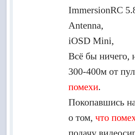
ImmersionRC 5.8
Antenna,
iOSD Mini,
Всё бы ничего, 
300-400м от пу
помехи
.
Покопавшись н
о том,
что поме
подачу видеосиг