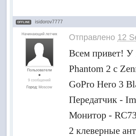
isidorov7777
OFFLINE
Начинающий летчик
Отправлено
12 S
Всем привет! У
Phantom 2 с Ze
Пользователи
9 сообщений
GoPro Hero 3 Bl
Город:
Moscow
Передатчик - I
Монитор - RC7
2 клеверные ант