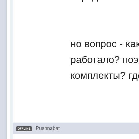
но вопрос - ка
работало? поэ
комплекты? г
Pushnabat
OFFLINE