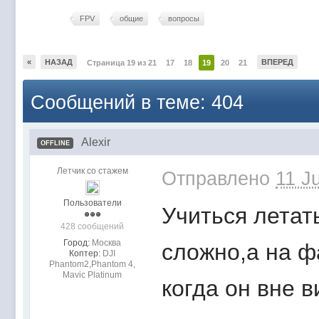
FPV
общие
вопросы
«
НАЗАД
ВПЕРЕД
Страница 19 из 21
17
18
19
20
21
Сообщений в теме: 404
Alexir
OFFLINE
Летчик со стажем
Отправлено
11 J
Пользователи
Учиться летат
428 сообщений
Город:
Москва
сложно,a на ф
Коптер:
DJI
Phantom2,Phantom 4,
Mavic Platinum
когда он вне в