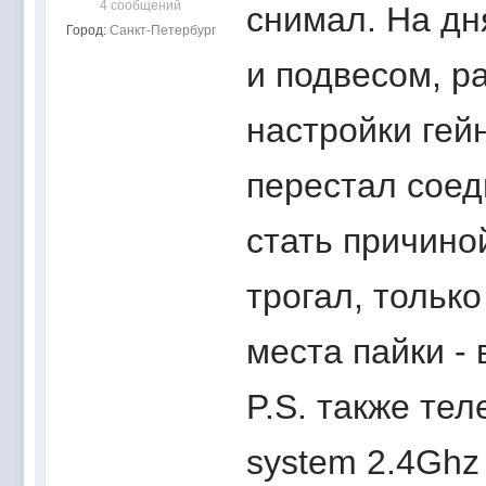
4 сообщений
снимал. На дн
Город:
Санкт-Петербург
и подвесом, р
настройки гей
перестал соеди
стать причино
трогал, тольк
места пайки - 
P.S. также тел
system 2.4Gh