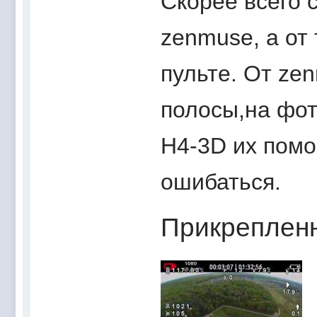
Скорее всего 
zenmuse, а от 
пульте. От ze
полосы,на фот
H4-3D их помо
ошибаться.
Прикреплен