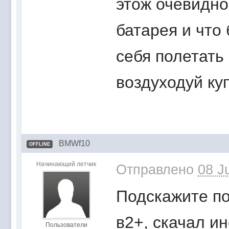
этож очевидно
батарея и что 
себя полетать
воздуходуй ку
BMWf10
OFFLINE
Начинающий летчик
Отправлено
08 J
Подскажите п
в2+, скачал и
Пользователи