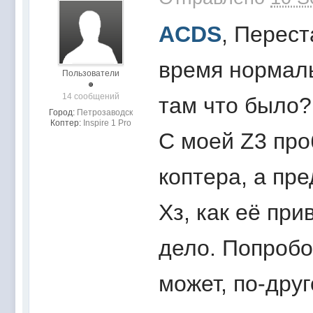
ACDS
, Перест
время нормаль
Пользователи
14 сообщений
там что было?
Город:
Петрозаводск
Коптер:
Inspire 1 Pro
С моей Z3 про
коптера, а пр
Хз, как её при
дело. Попробо
может, по-дру