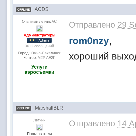
ACDS
OFFLINE
Опытный летчик АС
Отправлено
29 S
Администраторы
rom0nzy
,
3612 сообщений
хороший выхо
Город:
Южно-Сахалинск
Коптер:
M2P, AE2P
Услуги
аэросъемки
MarshallBLR
OFFLINE
Летчик
Отправлено
14 A
Пользователи