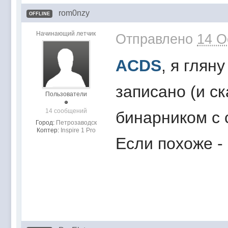
rom0nzy
OFFLINE
Начинающий летчик
Отправлено
14 O
ACDS
, я глян
записано (и с
Пользователи
14 сообщений
бинарником с 
Город:
Петрозаводск
Коптер:
Inspire 1 Pro
Если похоже -