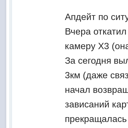
Апдейт по сит
Вчера откатил 
камеру X3 (она
За сегодня вы
3км (даже свя
начал возвращ
зависаний карт
прекращалась 