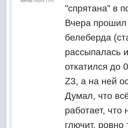
Коптер:
Inspire 1 Pro
"спрятана" в 
Вчера прошил 
белеберда (ст
рассыпалась и 
откатился до 0
Z3, а на ней о
Думал, что всё
работает, что 
глючит, ровно 