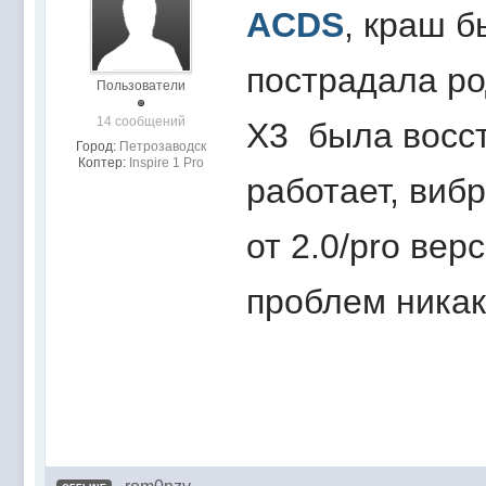
ACDS
, краш б
пострадала ро
Пользователи
14 сообщений
X3 была восст
Город:
Петрозаводск
Коптер:
Inspire 1 Pro
работает, виб
от 2.0/pro вер
проблем никак