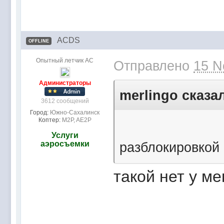
ACDS
OFFLINE
Опытный летчик АС
Отправлено
15 N
Администраторы
merlingo сказал
3612 сообщений
Город:
Южно-Сахалинск
Коптер:
M2P, AE2P
Услуги
аэросъемки
разблокировкой
такой нет у ме