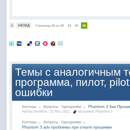
«
НАЗАД
Страница 46 из 46
44
45
46
Темы с аналогичным те
программа, пилот, pilo
ошибки
Phantom 3 4ка Проши
Коптеры
→
Вопросы - Однодневки
→
Автор DenMine ,
02 Mar 2022
прошивка
,
Phantom 3
Коптеры
→
Вопросы - Однодневки
→
Phantom 3 adv проблемы при откате прошивки