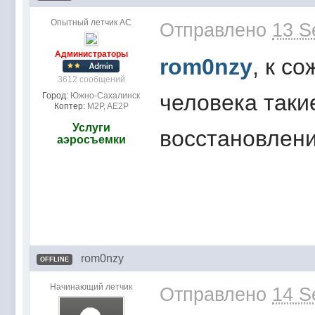
Опытный летчик АС
Отправлено
13 S
Администраторы
rom0nzy
, к с
3612 сообщений
человека таки
Город:
Южно-Сахалинск
Коптер:
M2P, AE2P
Услуги
восстановлени
аэросъемки
rom0nzy
OFFLINE
Начинающий летчик
Отправлено
14 S