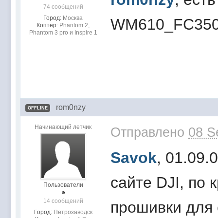
74 сообщений
Город:
Москва
WM610_FC350
Коптер:
Phantom 2,
Phantom 3 pro и Inspire 1
rom0nzy
OFFLINE
Начинающий летчик
Отправлено
08 S
Savok
, 01.09.
сайте DJI, по 
Пользователи
14 сообщений
прошивки для 
Город:
Петрозаводск