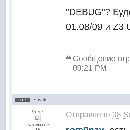
"DEBUG"? Буде
01.08/09 и Z3 
Сообщение отре
09:21 PM
Savok
OFFLINE
Летчик
Отправлено
08 S
Пользователи
rom0nzy
, ест