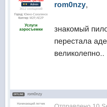
Администраторы
rom0nzy
,
3612 сообщений
Город:
Южно-Сахалинск
Коптер:
M2P, AE2P
Услуги
знакомый пило
аэросъемки
перестала аде
великолепно..
rom0nzy
OFFLINE
Начинающий летчик
Отправлено
10 S