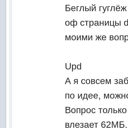
Беглый гуглёж
оф страницы d
моими же воп
Upd
А я совсем заб
по идее, можн
Вопрос только
влезает 62МБ, 