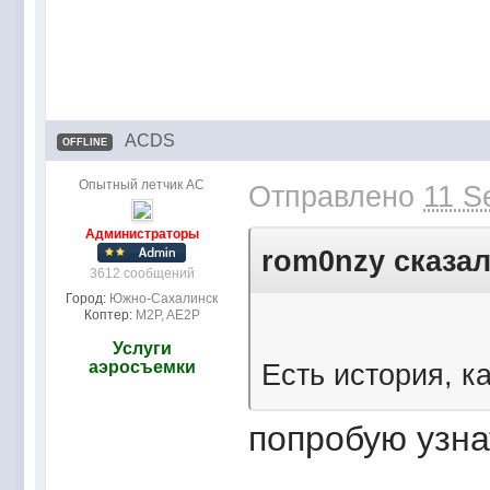
ACDS
OFFLINE
Опытный летчик АС
Отправлено
11 S
Администраторы
rom0nzy сказал
3612 сообщений
Город:
Южно-Сахалинск
Коптер:
M2P, AE2P
Услуги
аэросъемки
Есть история, к
попробую узна