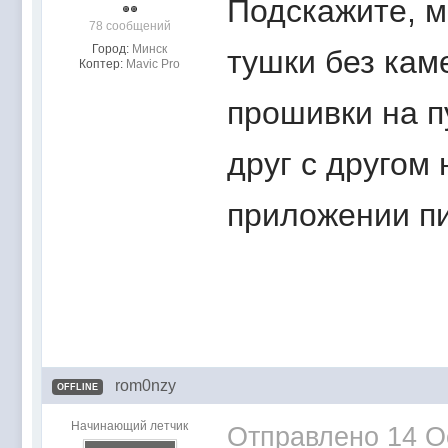
Подскажите, м
78 сообщений
Город:
Минск
тушки без кам
Коптер:
Mavic Pro
прошивки на п
друг с другом 
приложении пи
rom0nzy
OFFLINE
Начинающий летчик
Отправлено
14 O