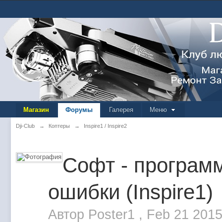
Магазин
Форумы
Галерея
Меню
Dji-Club
→
Коптеры
→
Inspire1 / Inspire2
Софт - программ
ошибки (Inspire1)
Автор
Poster1
,
Feb 21 2015