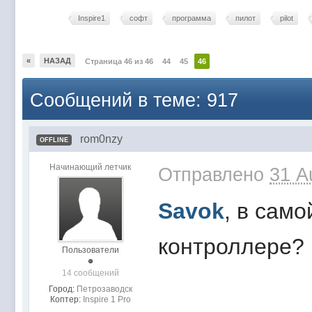
Inspire1
софт
программа
пилот
pilot
«
НАЗАД
Страница 46 из 46
44
45
46
Сообщений в теме: 917
rom0nzy
OFFLINE
Начинающий летчик
Отправлено
31 A
Savok
, в сам
контроллере?
Пользователи
14 сообщений
Город:
Петрозаводск
Коптер:
Inspire 1 Pro