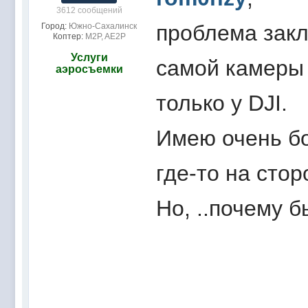
3612 сообщений
проблема закл
Город:
Южно-Сахалинск
Коптер:
M2P, AE2P
Услуги
самой камеры 
аэросъемки
только у DJI.
Имею очень бо
где-то на сто
Но, ..почему б