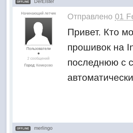
DerElster
OFFLINE
Начинающий летчик
Отправлено
01 F
Привет. Кто м
прошивок на I
Пользователи
2 сообщений
последнюю с с
Город:
Кемерово
автоматическ
merlingo
OFFLINE