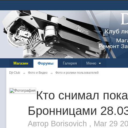
Магазин
Форумы
Галерея
Меню
Dji-Club
→
Фото и Видео
→
Фото и ролики пользователей
Кто снимал пока
Бронницами 28.0
Автор
Borisovich
,
Mar 29 2