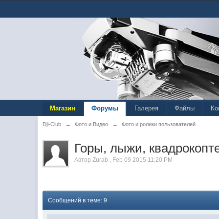
Магазин
Форумы
Галерея
Файлы
Ко
Dji-Club
→
Фото и Видео
→
Фото и ролики пользователей
Горы, лыжи, квадрокопт
Автор
Zurab
,
Feb 09 2015 11:20 PM
Сообщений в теме: 9