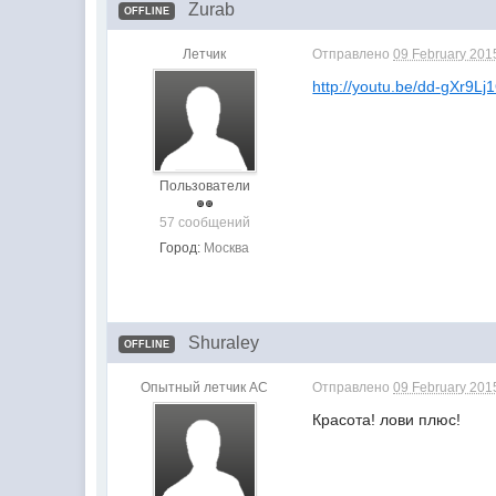
Zurab
OFFLINE
Летчик
Отправлено
09 February 201
http://youtu.be/dd-gXr9Lj
Пользователи
57 сообщений
Город:
Москва
Shuraley
OFFLINE
Опытный летчик АС
Отправлено
09 February 201
Красота! лови плюс!