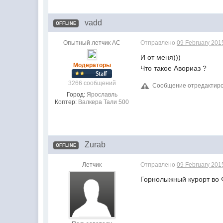
vadd
OFFLINE
Опытный летчик АС
Отправлено
09 February 201
И от меня)))
Модераторы
Что такое Авориаз ?
3266 сообщений
Сообщение отредактиров
Город:
Ярославль
Коптер:
Валкера Тали 500
Zurab
OFFLINE
Летчик
Отправлено
09 February 201
Горнолыжный курорт во 