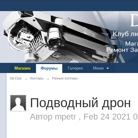
Магазин
Форумы
Галерея
Меню
Dji-Club
→
Коптеры
→
Разные коптеры
Подводный дрон
Автор
mpetr
,
Feb 24 2021 