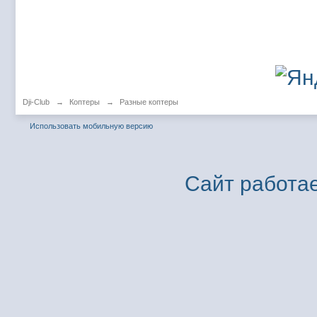
Dji-Club
→
Коптеры
→
Разные коптеры
Использовать мобильную версию
Сайт работае