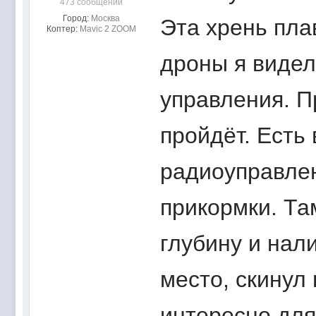
473 сообщений
Город:
Москва
Эта хрень пла
Коптер:
Mavic 2 ZOOM
дроны я видел
управления. П
пройдёт. Есть
радиоуправлен
прикормки. Та
глубину и нал
место, скинул
интересно для