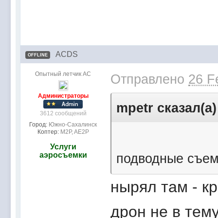
ACDS
OFFLINE
Опытный летчик АС
Отправлено
26 F
Администраторы
mpetr сказал(а)
3612 сообщений
Город:
Южно-Сахалинск
Коптер:
M2P, AE2P
Услуги
аэросъемки
подводные съем
нырял там - к
дрон не в тем