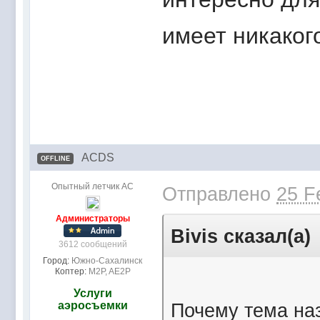
имеет никаког
ACDS
OFFLINE
Опытный летчик АС
Отправлено
25 F
Администраторы
Bivis сказал(а)
3612 сообщений
Город:
Южно-Сахалинск
Коптер:
M2P, AE2P
Услуги
аэросъемки
Почему тема на