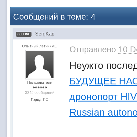
Сообщений в теме: 4
SergKap
OFFLINE
Опытный летчик АС
Отправлено
10 D
Неужто послед
БУДУЩЕЕ НАС
Пользователи
3245 сообщений
дронопорт HI
Город:
РФ
Russian auton