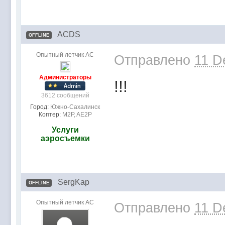
ACDS
OFFLINE
Опытный летчик АС
Отправлено
11 D
Администраторы
!!!
3612 сообщений
Город:
Южно-Сахалинск
Коптер:
M2P, AE2P
Услуги
аэросъемки
SergKap
OFFLINE
Опытный летчик АС
Отправлено
11 D