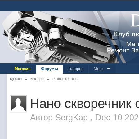
Магазин
Форумы
Галерея
Меню
Dji-Club
→
Коптеры
→
Разные коптеры
Нано скворечник 
Автор
SergKap
,
Dec 10 202