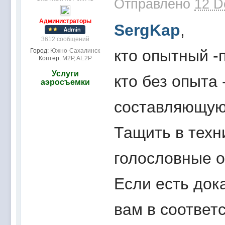
Отправлено
12 D
Администраторы
SergKap
,
3612 сообщений
кто опытный -
Город:
Южно-Сахалинск
Коптер:
M2P, AE2P
Услуги
кто без опыта 
аэросъемки
составляющую,
Тащить в техн
голословные 
Если есть док
вам в соответ