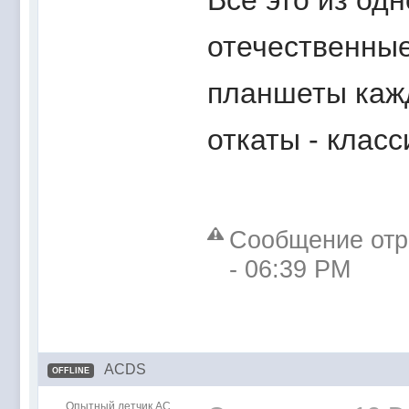
Всё это из одн
отечественные
планшеты кажд
откаты - класс
Сообщение отр
- 06:39 PM
ACDS
OFFLINE
Опытный летчик АС