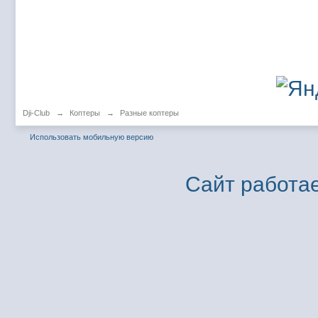
Dji-Club
→
Коптеры
→
Разные коптеры
Использовать мобильную версию
Сайт работае