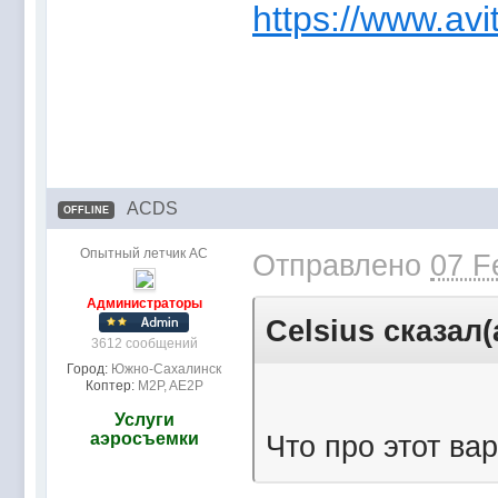
https://www.avi
ACDS
OFFLINE
Опытный летчик АС
Отправлено
07 F
Администраторы
Celsius сказал(
3612 сообщений
Город:
Южно-Сахалинск
Коптер:
M2P, AE2P
Услуги
аэросъемки
Что про этот ва