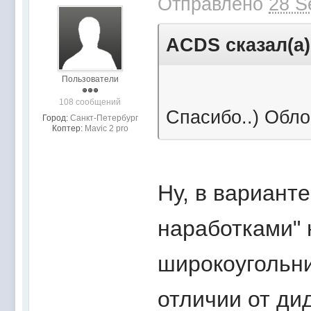
Отправлено
28 S
ACDS сказал(а)
Пользователи
108 сообщений
Спасибо..) Обло
Город:
Санкт-Петербург
Коптер:
Mavic 2 pro
Ну, в вариант
наработками" 
широкоугольни
отличии от ди