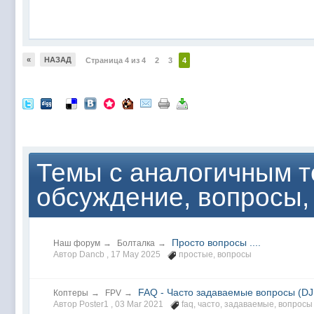
«
НАЗАД
Страница 4 из 4
2
3
4
Темы с аналогичным т
обсуждение, вопросы,
Просто вопросы ....
Наш форум
→
Болталка
→
Автор Dancb ,
17 May 2025
простые
,
вопросы
FAQ - Часто задаваемые вопросы (DJ
Коптеры
→
FPV
→
Автор Poster1 ,
03 Mar 2021
faq
,
часто
,
задаваемые
,
вопросы