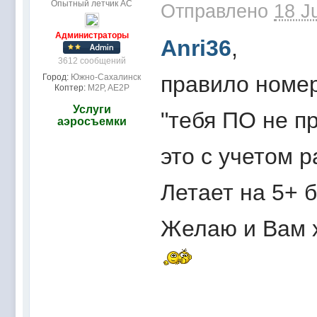
Опытный летчик АС
Отправлено
18 J
Администраторы
Anri36
,
3612 сообщений
правило номер
Город:
Южно-Сахалинск
Коптер:
M2P, AE2P
Услуги
"тебя ПО не пр
аэросъемки
это с учетом р
Летает на 5+ б
Желаю и Вам х