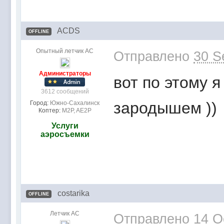
ACDS
OFFLINE
Опытный летчик АС
Отправлено
30 S
Администраторы
вот по этому я
3612 сообщений
зародышем ))
Город:
Южно-Сахалинск
Коптер:
M2P, AE2P
Услуги
аэросъемки
costarika
OFFLINE
Летчик АС
Отправлено
14 O