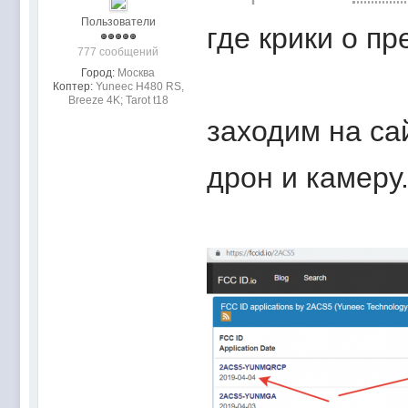
Пользователи
где крики о п
777 сообщений
Город:
Москва
Коптер:
Yuneec H480 RS,
Breeze 4K; Tarot t18
заходим на са
дрон и камеру.