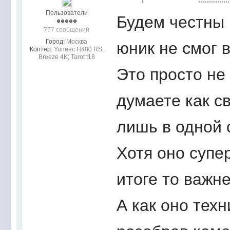
Пользователи
Будем честны 
777 сообщений
Город:
Москва
юник не смог в
Коптер:
Yuneec H480 RS,
Breeze 4K; Tarot t18
Это просто не
думаете как с
лишь в одной 
Хотя оно супе
итоге то важн
А как оно тех