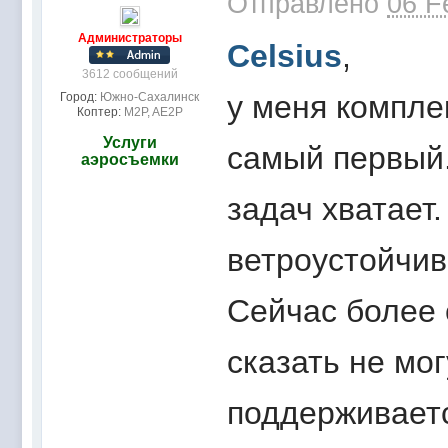
Отправлено
06 F
Администраторы
Celsius
,
3612 сообщений
у меня комплек
Город:
Южно-Сахалинск
Коптер:
M2P, AE2P
Услуги
самый первый.
аэросъемки
задач хватает
ветроустойчив
Сейчас более 
сказать не мог
поддерживаетс