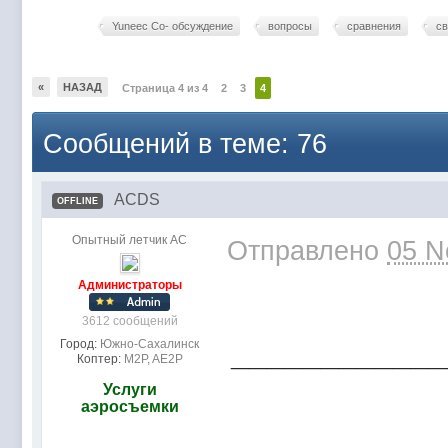
Yuneec Co- обсуждение
вопросы
сравнения
св
«
НАЗАД
Страница 4 из 4
2
3
4
Сообщений в теме: 76
ACDS
OFFLINE
Опытный летчик АС
Отправлено
05 N
Администраторы
3612 сообщений
____________
Город:
Южно-Сахалинск
Коптер:
M2P, AE2P
Услуги
аэросъемки