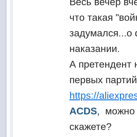
Весь вечер вч
что такая "вой
задумался...о
наказании.
А претендент н
первых партий
https://aliexp
ACDS
, можно 
скажете?