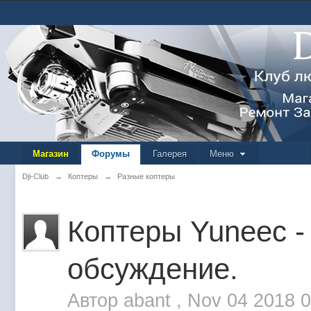
Магазин
Форумы
Галерея
Меню
Dji-Club
→
Коптеры
→
Разные коптеры
Коптеры Yuneec -
обсуждение.
Автор
abant
,
Nov 04 2018 