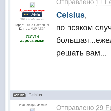
Отправлено
11 F
Администраторы
Celsius
,
3612 сообщений
во всяком слу
Город:
Южно-Сахалинск
Коптер:
M2P, AE2P
Услуги
большая...ежел
аэросъемки
решать вам...
Celsius
OFFLINE
Начинающий летчик
Отправлено
29 F