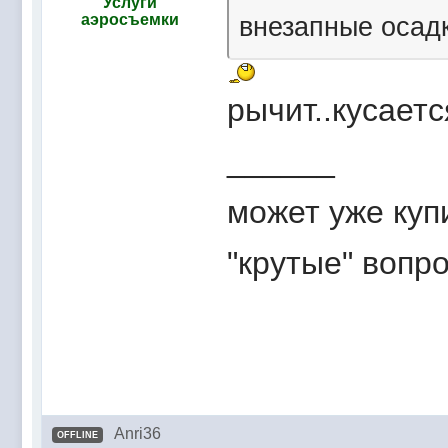
Услуги
аэросъемки
внезапные осад
рычит..кусаетс
______
может уже куп
"крутые" вопр
Anri36
OFFLINE