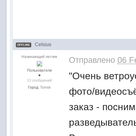
Celsius
OFFLINE
Начинающий летчик
Отправлено
06 F
Пользователи
"Очень ветроус
13 сообщений
Город:
Tomsk
фото/видеосъё
заказ - посни
разведывате