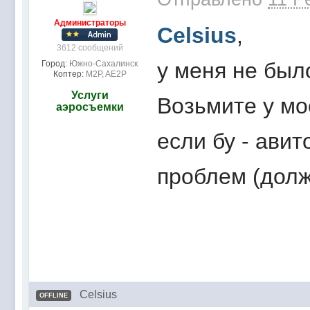
Администраторы
Celsius
,
3612 сообщений
у меня не было
Город:
Южно-Сахалинск
Коптер:
M2P, AE2P
Услуги
Возьмите у мо
аэросъемки
если бу - авит
проблем (долж
Celsius
OFFLINE