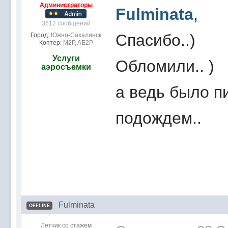
Администраторы
Fulminata
,
3612 сообщений
Спасибо..)
Город:
Южно-Сахалинск
Коптер:
M2P, AE2P
Услуги
Обломили.. )
аэросъемки
а ведь было п
подождем..
Fulminata
OFFLINE
Летчик со стажем